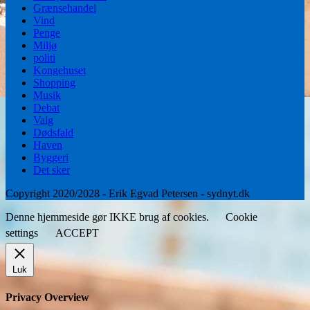
Grænsehandel
Vind
Penge
Miljø
politi
Kongehuset
Shopping
Musik
Debat
Valg
Dødsfald
Haven
Byggeri
Det sker
Copyright 2020/2028 - Erik Egvad Petersen - sydnyt.dk
Denne hjemmeside gør IKKE brug af cookies.
Cookie
settings
ACCEPT
Luk
Privacy Overview