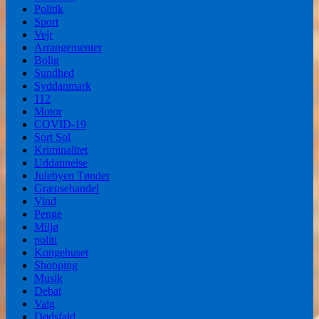
Politik
Sport
Vejr
Arrangementer
Bolig
Sundhed
Syddanmark
112
Motor
COVID-19
Sort Sol
Kriminalitet
Uddannelse
Julebyen Tønder
Grænsehandel
Vind
Penge
Miljø
politi
Kongehuset
Shopping
Musik
Debat
Valg
Dødsfald