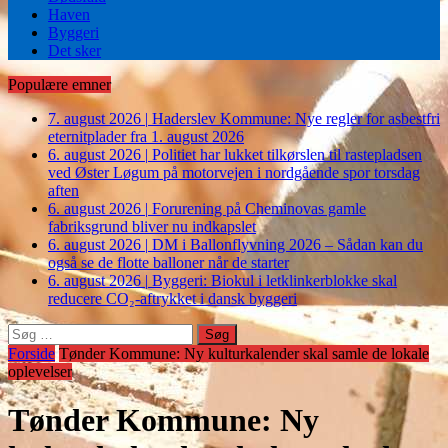
Haven
Byggeri
Det sker
Populære emner
7. august 2026
|
Haderslev Kommune: Nye regler for asbestfri
eternitplader fra 1. august 2026
6. august 2026
|
Politiet har lukket tilkørslen til rastepladsen
ved Øster Løgum på motorvejen i nordgående spor torsdag
aften
6. august 2026
|
Forurening på Cheminovas gamle
fabriksgrund bliver nu indkapslet
6. august 2026
|
DM i Ballonflyvning 2026 – Sådan kan du
også se de flotte balloner når de starter
6. august 2026
|
Byggeri: Biokul i letklinkerblokke skal
reducere CO₂-aftrykket i dansk byggeri
Søg
efter:
Forside
Tønder Kommune: Ny kulturkalender skal samle de lokale
oplevelser
Tønder Kommune: Ny