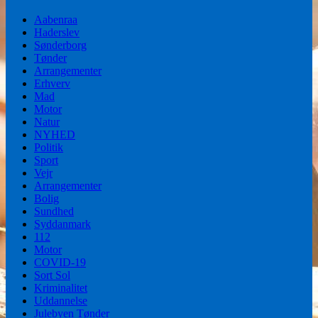
Aabenraa
Haderslev
Sønderborg
Tønder
Arrangementer
Erhverv
Mad
Motor
Natur
NYHED
Politik
Sport
Vejr
Arrangementer
Bolig
Sundhed
Syddanmark
112
Motor
COVID-19
Sort Sol
Kriminalitet
Uddannelse
Julebyen Tønder