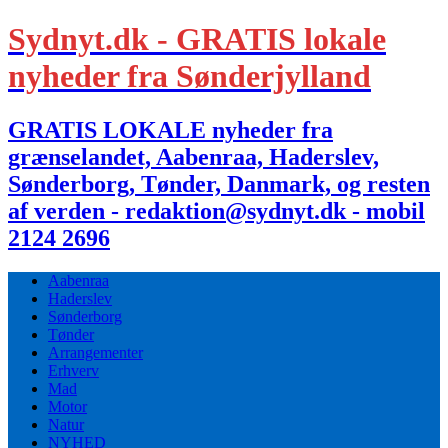
Sydnyt.dk - GRATIS lokale
nyheder fra Sønderjylland
GRATIS LOKALE nyheder fra
grænselandet, Aabenraa, Haderslev,
Sønderborg, Tønder, Danmark, og resten
af verden - redaktion@sydnyt.dk - mobil
2124 2696
Aabenraa
Haderslev
Sønderborg
Tønder
Arrangementer
Erhverv
Mad
Motor
Natur
NYHED