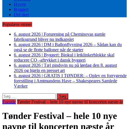
Haven
Byggeri
Det sker
Populære emner
6. august 2026
|
Forurening på Cheminovas gamle
fabriksgrund bliver nu indkapslet
6. august 2026
|
DM i Ballonflyvning 2026 – Sådan kan du
også se de flotte balloner når de starter
6. august 2026
|
Byggeri: Biokul i letklinkerblokke skal
reducere CO₂-aftrykket i dansk byggeri
6. august 2026
|
Tæl pindsvin nu på lørdag den 8. august
2026 og hjælp en presset art
6. august 2026
|
GRATIS I TØNDER: – Oplev en forrygende
forestilling i Amtmandens Have – Shakespeares Samlede
Værker
Søg
efter:
Forside
Tønder Festival – hele 10 nye navne til koncerten næste år
Tønder Festival – hele 10 nye
navne til koncerten næste år