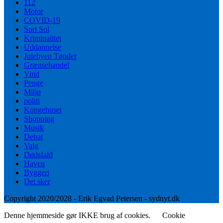
112
Motor
COVID-19
Sort Sol
Kriminalitet
Uddannelse
Julebyen Tønder
Grænsehandel
Vind
Penge
Miljø
politi
Kongehuset
Shopping
Musik
Debat
Valg
Dødsfald
Haven
Byggeri
Det sker
Copyright 2020/2028 - Erik Egvad Petersen - sydnyt.dk
Denne hjemmeside gør IKKE brug af cookies.
Cookie