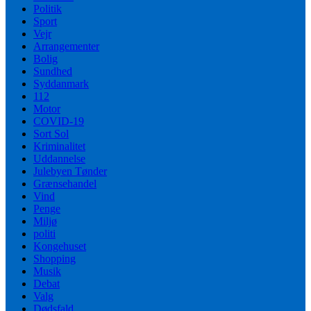
Politik
Sport
Vejr
Arrangementer
Bolig
Sundhed
Syddanmark
112
Motor
COVID-19
Sort Sol
Kriminalitet
Uddannelse
Julebyen Tønder
Grænsehandel
Vind
Penge
Miljø
politi
Kongehuset
Shopping
Musik
Debat
Valg
Dødsfald