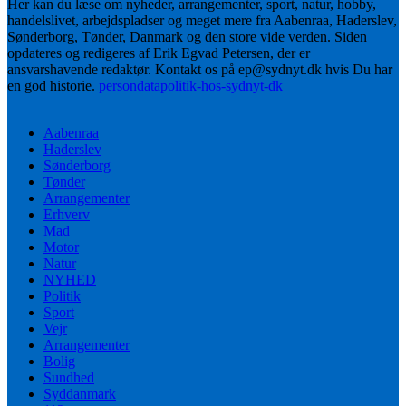
Her kan du læse om nyheder, arrangementer, sport, natur, hobby,
handelslivet, arbejdspladser og meget mere fra Aabenraa, Haderslev,
Sønderborg, Tønder, Danmark og den store vide verden. Siden
opdateres og redigeres af Erik Egvad Petersen, der er
ansvarshavende redaktør. Kontakt os på ep@sydnyt.dk hvis Du har
en god historie.
persondatapolitik-hos-sydnyt-dk
Aabenraa
Haderslev
Sønderborg
Tønder
Arrangementer
Erhverv
Mad
Motor
Natur
NYHED
Politik
Sport
Vejr
Arrangementer
Bolig
Sundhed
Syddanmark