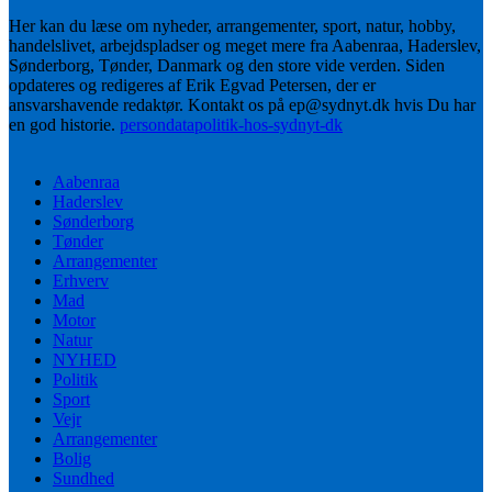
Her kan du læse om nyheder, arrangementer, sport, natur, hobby,
handelslivet, arbejdspladser og meget mere fra Aabenraa, Haderslev,
Sønderborg, Tønder, Danmark og den store vide verden. Siden
opdateres og redigeres af Erik Egvad Petersen, der er
ansvarshavende redaktør. Kontakt os på ep@sydnyt.dk hvis Du har
en god historie.
persondatapolitik-hos-sydnyt-dk
Aabenraa
Haderslev
Sønderborg
Tønder
Arrangementer
Erhverv
Mad
Motor
Natur
NYHED
Politik
Sport
Vejr
Arrangementer
Bolig
Sundhed