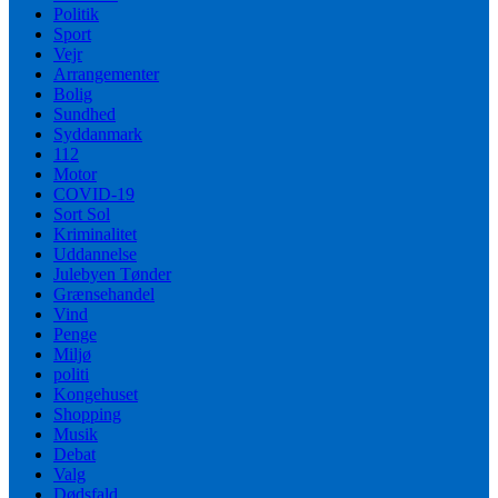
Politik
Sport
Vejr
Arrangementer
Bolig
Sundhed
Syddanmark
112
Motor
COVID-19
Sort Sol
Kriminalitet
Uddannelse
Julebyen Tønder
Grænsehandel
Vind
Penge
Miljø
politi
Kongehuset
Shopping
Musik
Debat
Valg
Dødsfald