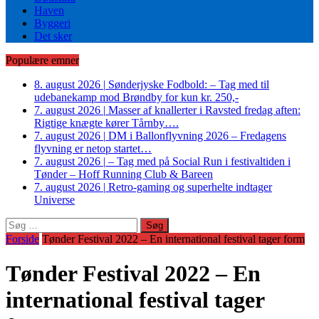
Haven
Byggeri
Det sker
Populære emner
8. august 2026
|
Sønderjyske Fodbold: – Tag med til
udebanekamp mod Brøndby for kun kr. 250,-
7. august 2026
|
Masser af knallerter i Ravsted fredag aften:
Rigtige knægte kører Tårnby….
7. august 2026
|
DM i Ballonflyvning 2026 – Fredagens
flyvning er netop startet…
7. august 2026
|
– Tag med på Social Run i festivaltiden i
Tønder – Hoff Running Club & Bareen
7. august 2026
|
Retro-gaming og superhelte indtager
Universe
Søg
efter:
Forside
Tønder Festival 2022 – En international festival tager form
Tønder Festival 2022 – En
international festival tager