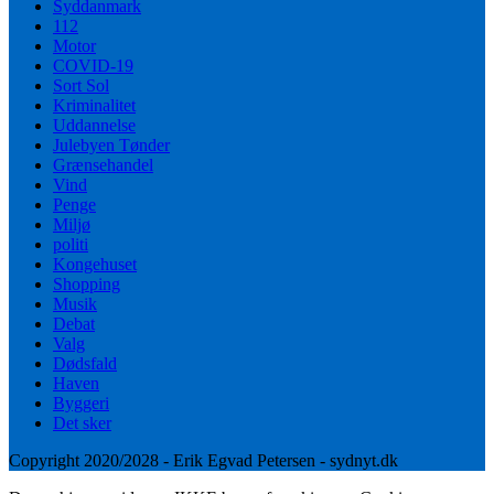
Syddanmark
112
Motor
COVID-19
Sort Sol
Kriminalitet
Uddannelse
Julebyen Tønder
Grænsehandel
Vind
Penge
Miljø
politi
Kongehuset
Shopping
Musik
Debat
Valg
Dødsfald
Haven
Byggeri
Det sker
Copyright 2020/2028 - Erik Egvad Petersen - sydnyt.dk