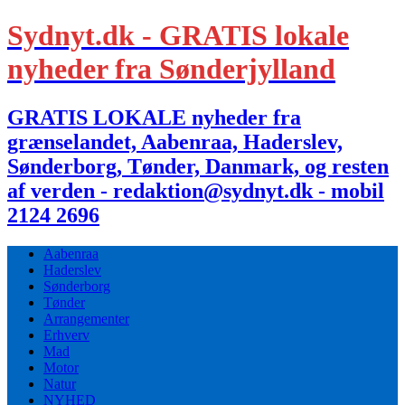
Sydnyt.dk - GRATIS lokale
nyheder fra Sønderjylland
GRATIS LOKALE nyheder fra
grænselandet, Aabenraa, Haderslev,
Sønderborg, Tønder, Danmark, og resten
af verden - redaktion@sydnyt.dk - mobil
2124 2696
Aabenraa
Haderslev
Sønderborg
Tønder
Arrangementer
Erhverv
Mad
Motor
Natur
NYHED