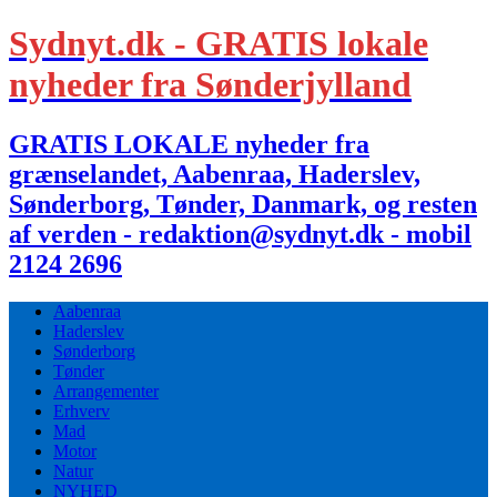
Sydnyt.dk - GRATIS lokale
nyheder fra Sønderjylland
GRATIS LOKALE nyheder fra
grænselandet, Aabenraa, Haderslev,
Sønderborg, Tønder, Danmark, og resten
af verden - redaktion@sydnyt.dk - mobil
2124 2696
Aabenraa
Haderslev
Sønderborg
Tønder
Arrangementer
Erhverv
Mad
Motor
Natur
NYHED