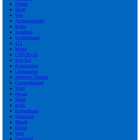
Politik
Sport
Vejr
Arrangementer
Bolig
Sundhed
Syddanmark
112
Motor
COVID-19
Sort Sol
Kriminalitet
Uddannelse
Julebyen Tønder
Grænsehandel
Vind
Penge
Miljø
politi
Kongehuset
Shopping
Musik
Debat
Valg
Dødsfald