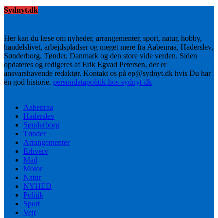
Sydnyt.dk
Her kan du læse om nyheder, arrangementer, sport, natur, hobby,
handelslivet, arbejdspladser og meget mere fra Aabenraa, Haderslev,
Sønderborg, Tønder, Danmark og den store vide verden. Siden
opdateres og redigeres af Erik Egvad Petersen, der er
ansvarshavende redaktør. Kontakt os på ep@sydnyt.dk hvis Du har
en god historie.
persondatapolitik-hos-sydnyt-dk
Aabenraa
Haderslev
Sønderborg
Tønder
Arrangementer
Erhverv
Mad
Motor
Natur
NYHED
Politik
Sport
Vejr