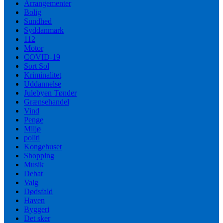
Arrangementer
Bolig
Sundhed
Syddanmark
112
Motor
COVID-19
Sort Sol
Kriminalitet
Uddannelse
Julebyen Tønder
Grænsehandel
Vind
Penge
Miljø
politi
Kongehuset
Shopping
Musik
Debat
Valg
Dødsfald
Haven
Byggeri
Det sker