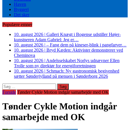
Haven
Byggeri
Det sker
Populære emner
10. august 2026
|
Galleri Knægt i Bogense udstiller Højer-
kunstneren Adam Gabriel: Jeg er…
10. august 2026
|
– Fang dem på kineser-blink i pangfarver…
10. august 2026
|
Bryd Kæden: Aktivister demonstrerer ved
Cheminova
10. august 2026
|
Andelsselskabet Norlys udnævner Ellen
Trolle som ny direktør for energiforretningen
10. august 2026
|
Schmach: Ny gastronomisk begivenhed
sætter Sønderjylland på menuen i Sønderborg 2026
Søg
efter:
Forside
Tønder Cykle Motion indgår samarbejde med OK
Tønder Cykle Motion indgår
samarbejde med OK