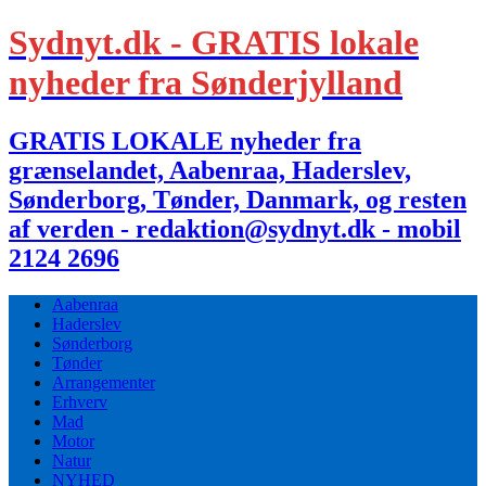
Sydnyt.dk - GRATIS lokale
nyheder fra Sønderjylland
GRATIS LOKALE nyheder fra
grænselandet, Aabenraa, Haderslev,
Sønderborg, Tønder, Danmark, og resten
af verden - redaktion@sydnyt.dk - mobil
2124 2696
Aabenraa
Haderslev
Sønderborg
Tønder
Arrangementer
Erhverv
Mad
Motor
Natur
NYHED