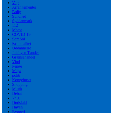
Vejr
Arrangementer
Bolig
Sundhed
Syddanmark
112
Motor
COVID-19
Sort Sol
Kriminalitet
Uddannelse
Julebyen Tønder
Grænsehandel
Vind
Penge
Miljø
politi
Kongehuset
Shopping
Musik
Debat
Valg
Dødsfald
Haven
Byggeri