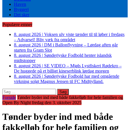
Haven
Byggeri
Det sker
Populære emner
8. august 2026
|
Voksen ulv viste tænder til til løber i fredags
– Advarsel! Bliv væk fra området
8. august 2026
|
DM i Ballonflyvning – Lørdag aften går
starten fra Gram Slot
8. august 2026
|
Sønderjyske Fodbold henter islandsk
midtstopper
8. august 2026
|
SE VIDEO – Mjøls Lystfiskeri Rødekro –
De huggede på et billigt kineserblink lørdag morgen
8. august 2026
|
Sønderjyske Fodbold har med omgående
virkning solgt Magnus Jensen til FC Midtjylland.
Søg
efter:
Forside
Tønder byder ind med både fakkelløb for hele familien og
Open By Night fredag den 3. oktober 2025
Tønder byder ind med både
fakkelløb for hele familien og