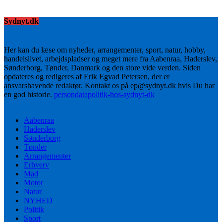
Sydnyt.dk
Her kan du læse om nyheder, arrangementer, sport, natur, hobby,
handelslivet, arbejdspladser og meget mere fra Aabenraa, Haderslev,
Sønderborg, Tønder, Danmark og den store vide verden. Siden
opdateres og redigeres af Erik Egvad Petersen, der er
ansvarshavende redaktør. Kontakt os på ep@sydnyt.dk hvis Du har
en god historie.
persondatapolitik-hos-sydnyt-dk
Aabenraa
Haderslev
Sønderborg
Tønder
Arrangementer
Erhverv
Mad
Motor
Natur
NYHED
Politik
Sport