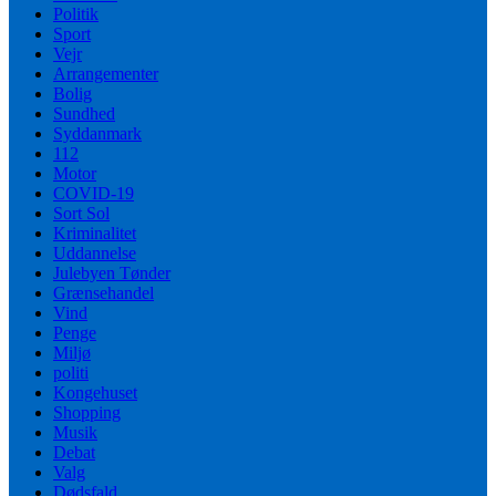
Politik
Sport
Vejr
Arrangementer
Bolig
Sundhed
Syddanmark
112
Motor
COVID-19
Sort Sol
Kriminalitet
Uddannelse
Julebyen Tønder
Grænsehandel
Vind
Penge
Miljø
politi
Kongehuset
Shopping
Musik
Debat
Valg
Dødsfald