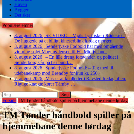
Haven
Byggeri
Det sker
Populære emner
8. august 2026
|
SE VIDEO – Mjøls Lystfiskeri Rødekro –
De huggede på et billigt kineserblink lørdag morgen
8. august 2026
|
Sønderjyske Fodbold har med omgående
virkning solgt Magnus Jensen til FC Midtjylland.
8. august 2026
|
– En lille dreng forsvinder, og politiet i
Sønderborg står på bar bund…
8. august 2026
|
Sønderjyske Fodbold: – Tag med til
udebanekamp mod Brøndby for kun kr. 250,-
7. august 2026
|
Masser af knallerter i Ravsted fredag aften:
Rigtige knægte kører Tårnby….
Søg
efter:
Forside
TM Tønder håndbold spiller på hjemmebane denne lørdag
TM Tønder håndbold spiller på
hjemmebane denne lørdag