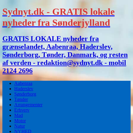
Sydnyt.dk - GRATIS lokale
nyheder fra Sønderjylland
GRATIS LOKALE nyheder fra
grænselandet, Aabenraa, Haderslev,
Sønderborg, Tønder, Danmark, og resten
af verden - redaktion@sydnyt.dk - mobil
2124 2696
Aabenraa
Haderslev
Sønderborg
Tønder
Arrangementer
Erhverv
Mad
Motor
Natur
NYHED