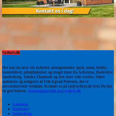
Sydnyt.dk
Her kan du læse om nyheder, arrangementer, sport, natur, hobby,
handelslivet, arbejdspladser og meget mere fra Aabenraa, Haderslev,
Sønderborg, Tønder, Danmark og den store vide verden. Siden
opdateres og redigeres af Erik Egvad Petersen, der er
ansvarshavende redaktør. Kontakt os på ep@sydnyt.dk hvis Du har
en god historie.
persondatapolitik-hos-sydnyt-dk
Aabenraa
Haderslev
Sønderborg