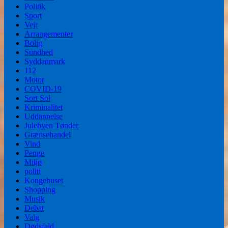
Politik
Sport
Vejr
Arrangementer
Bolig
Sundhed
Syddanmark
112
Motor
COVID-19
Sort Sol
Kriminalitet
Uddannelse
Julebyen Tønder
Grænsehandel
Vind
Penge
Miljø
politi
Kongehuset
Shopping
Musik
Debat
Valg
Dødsfald