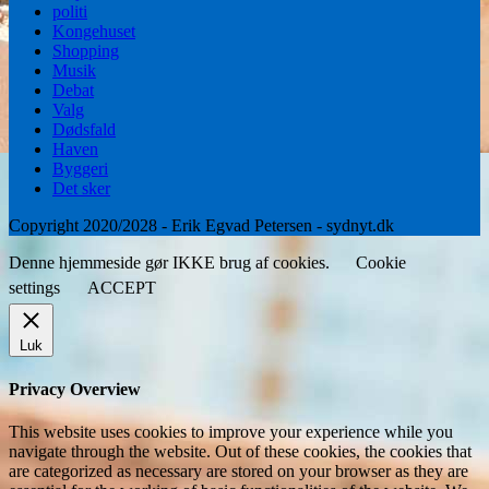
politi
Kongehuset
Shopping
Musik
Debat
Valg
Dødsfald
Haven
Byggeri
Det sker
Copyright 2020/2028 - Erik Egvad Petersen - sydnyt.dk
Denne hjemmeside gør IKKE brug af cookies.
Cookie
settings
ACCEPT
Luk
Privacy Overview
This website uses cookies to improve your experience while you
navigate through the website. Out of these cookies, the cookies that
are categorized as necessary are stored on your browser as they are