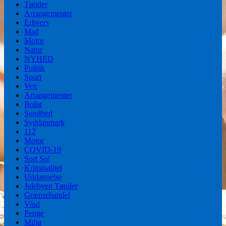
Tønder
Arrangementer
Erhverv
Mad
Motor
Natur
NYHED
Politik
Sport
Vejr
Arrangementer
Bolig
Sundhed
Syddanmark
112
Motor
COVID-19
Sort Sol
Kriminalitet
Uddannelse
Julebyen Tønder
Grænsehandel
Vind
Penge
Miljø