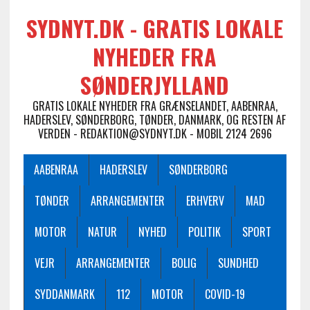
SYDNYT.DK - GRATIS LOKALE
NYHEDER FRA
SØNDERJYLLAND
GRATIS LOKALE NYHEDER FRA GRÆNSELANDET, AABENRAA,
HADERSLEV, SØNDERBORG, TØNDER, DANMARK, OG RESTEN AF
VERDEN - REDAKTION@SYDNYT.DK - MOBIL 2124 2696
AABENRAA
HADERSLEV
SØNDERBORG
TØNDER
ARRANGEMENTER
ERHVERV
MAD
MOTOR
NATUR
NYHED
POLITIK
SPORT
VEJR
ARRANGEMENTER
BOLIG
SUNDHED
SYDDANMARK
112
MOTOR
COVID-19