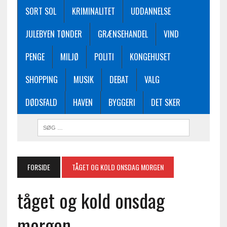
SORT SOL
KRIMINALITET
UDDANNELSE
JULEBYEN TØNDER
GRÆNSEHANDEL
VIND
PENGE
MILJØ
POLITI
KONGEHUSET
SHOPPING
MUSIK
DEBAT
VALG
DØDSFALD
HAVEN
BYGGERI
DET SKER
FORSIDE
TÅGET OG KOLD ONSDAG MORGEN
tåget og kold onsdag
morgen