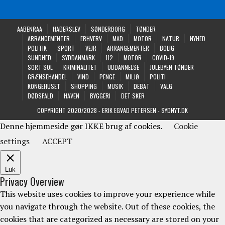
AABENRAA
HADERSLEV
SØNDERBORG
TØNDER
ARRANGEMENTER
ERHVERV
MAD
MOTOR
NATUR
NYHED
POLITIK
SPORT
VEJR
ARRANGEMENTER
BOLIG
SUNDHED
SYDDANMARK
112
MOTOR
COVID-19
SORT SOL
KRIMINALITET
UDDANNELSE
JULEBYEN TØNDER
GRÆNSEHANDEL
VIND
PENGE
MILJØ
POLITI
KONGEHUSET
SHOPPING
MUSIK
DEBAT
VALG
DØDSFALD
HAVEN
BYGGERI
DET SKER
COPYRIGHT 2020/2028 - ERIK EGVAD PETERSEN - SYDNYT.DK
Denne hjemmeside gør IKKE brug af cookies.
Cookie
settings
ACCEPT
Luk
Privacy Overview
This website uses cookies to improve your experience while
you navigate through the website. Out of these cookies, the
cookies that are categorized as necessary are stored on your