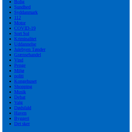
Bolig
Sundhed
Syddanmark
112
Motor
COVID-19
Sort Sol
Kriminalitet
Uddannelse
Julebyen Tønder
Grænsehandel
Vind
Penge
Miljø
politi
Kongehuset
Shopping
Musik
Debat
Valg
Dødsfald
Haven
Byggeri
Det sker