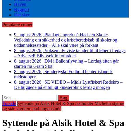
Haven
Byggeri
Det sker
Populære emner
9. august 2026
|
Planlagt angreb på Hadsten Skole:
Vejledning om sikkerhed og kriseberedskab til skoler og
uddannelsessteder – Alle skal være på forkant
8. august 2026
|
Voksen ulv viste tænder til til løber i fredags
– Advarsel! Bliv væk fra området
8. august 2026
|
DM i Ballonflyvning – Lørdag aften går
starten fra Gram Slot
8. august 2026
|
Sønderjyske Fodbold henter islandsk
midtstopper
8. august 2026
|
SE VIDEO – Mjøls Lystfiskeri Rødekro –
De huggede på et billigt kineserblink lørdag morgen
Søg
efter:
Forside
Syttende på Alsik Hotel & Spa fastholder Michelin-stjerne
og står stærkere end nogensinde
Syttende på Alsik Hotel & Spa