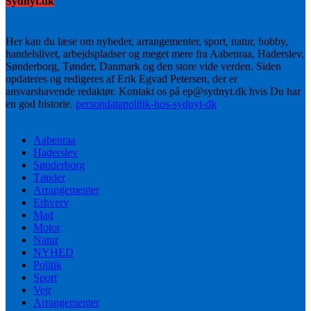
Sydnyt.dk
Her kan du læse om nyheder, arrangementer, sport, natur, hobby,
handelslivet, arbejdspladser og meget mere fra Aabenraa, Haderslev,
Sønderborg, Tønder, Danmark og den store vide verden. Siden
opdateres og redigeres af Erik Egvad Petersen, der er
ansvarshavende redaktør. Kontakt os på ep@sydnyt.dk hvis Du har
en god historie.
persondatapolitik-hos-sydnyt-dk
Aabenraa
Haderslev
Sønderborg
Tønder
Arrangementer
Erhverv
Mad
Motor
Natur
NYHED
Politik
Sport
Vejr
Arrangementer