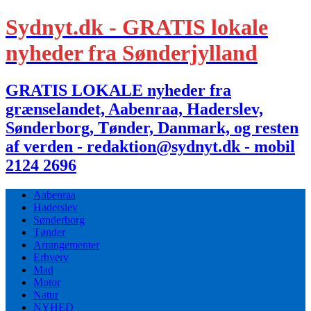
Sydnyt.dk - GRATIS lokale
nyheder fra Sønderjylland
GRATIS LOKALE nyheder fra
grænselandet, Aabenraa, Haderslev,
Sønderborg, Tønder, Danmark, og resten
af verden - redaktion@sydnyt.dk - mobil
2124 2696
Aabenraa
Haderslev
Sønderborg
Tønder
Arrangementer
Erhverv
Mad
Motor
Natur
NYHED