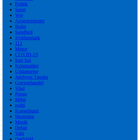
Politik
Sport
Vejr
Arrangementer
Bolig
Sundhed
Syddanmark
112
Motor
COVID-19
Sort Sol
Kriminalitet
Uddannelse
Julebyen Tønder
Grænsehandel
Vind
Penge
Miljø
politi
Kongehuset
Shopping
Musik
Debat
Valg
Dødsfald