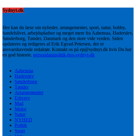
Sydnyt.dk
Her kan du læse om nyheder, arrangementer, sport, natur, hobby,
handelslivet, arbejdspladser og meget mere fra Aabenraa, Haderslev,
Sønderborg, Tønder, Danmark og den store vide verden. Siden
opdateres og redigeres af Erik Egvad Petersen, der er
ansvarshavende redaktør. Kontakt os på ep@sydnyt.dk hvis Du har
en god historie.
persondatapolitik-hos-sydnyt-dk
Aabenraa
Haderslev
Sønderborg
Tønder
Arrangementer
Erhverv
Mad
Motor
Natur
NYHED
Politik
Sport