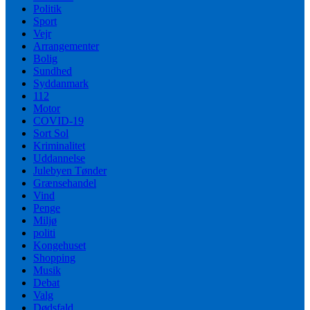
Politik
Sport
Vejr
Arrangementer
Bolig
Sundhed
Syddanmark
112
Motor
COVID-19
Sort Sol
Kriminalitet
Uddannelse
Julebyen Tønder
Grænsehandel
Vind
Penge
Miljø
politi
Kongehuset
Shopping
Musik
Debat
Valg
Dødsfald