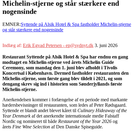
Michelin-stjerne og står stærkere end
nogensinde
EMNER:
Syttende på Alsik Hotel & Spa fastholder Michelin-stjerne
og står stærkere end nogensinde
Indlæg af:
Erik Egvad Petersen - ep@sydnyt.dk
3. juni 2026
Restaurant Syttende på Alsik Hotel & Spa har endnu en gang
modtaget en Michelin-stjerne ved årets Michelin Guide
Ceremony, som mandag den 1. juni blev afholdt i Tivolis
Koncertsal i København. Dermed fastholder restauranten den
Michelin-stjerne, som første gang blev tildelt i 2021, og som
dengang skrev sig ind i historien som Sønderjyllands første
Michelin-stjerne.
Anerkendelsen kommer i forlængelse af en periode med markante
hædersbevisninger til restauranten, som ledes af Peter Rødsgaard.
Syttende er blandt andet blevet kåret til
Culinary Hideaway of the
Year Denmark
af det anerkendte internationale medie Falstaff
Nordic og nomineret til både
Restaurant of the Year 2026
og
årets
Fine Wine Selection
af Den Danske Spiseguide.