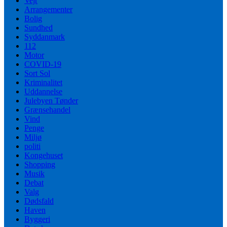
Vejr
Arrangementer
Bolig
Sundhed
Syddanmark
112
Motor
COVID-19
Sort Sol
Kriminalitet
Uddannelse
Julebyen Tønder
Grænsehandel
Vind
Penge
Miljø
politi
Kongehuset
Shopping
Musik
Debat
Valg
Dødsfald
Haven
Byggeri