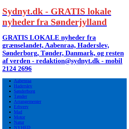
Sydnyt.dk - GRATIS lokale
nyheder fra Sønderjylland
GRATIS LOKALE nyheder fra
grænselandet, Aabenraa, Haderslev,
Sønderborg, Tønder, Danmark, og resten
af verden - redaktion@sydnyt.dk - mobil
2124 2696
Aabenraa
Haderslev
Sønderborg
Tønder
Arrangementer
Erhverv
Mad
Motor
Natur
NYHED