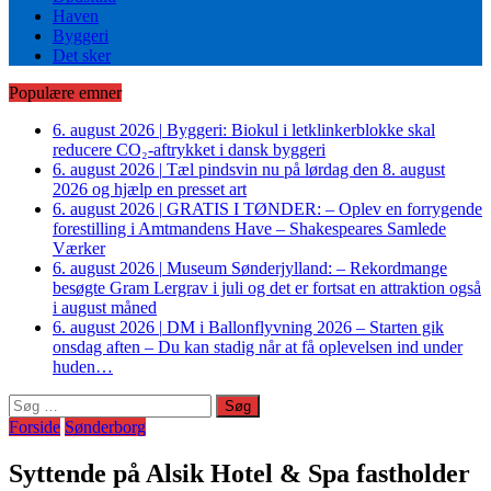
Haven
Byggeri
Det sker
Populære emner
6. august 2026
|
Byggeri: Biokul i letklinkerblokke skal
reducere CO₂-aftrykket i dansk byggeri
6. august 2026
|
Tæl pindsvin nu på lørdag den 8. august
2026 og hjælp en presset art
6. august 2026
|
GRATIS I TØNDER: – Oplev en forrygende
forestilling i Amtmandens Have – Shakespeares Samlede
Værker
6. august 2026
|
Museum Sønderjylland: – Rekordmange
besøgte Gram Lergrav i juli og det er fortsat en attraktion også
i august måned
6. august 2026
|
DM i Ballonflyvning 2026 – Starten gik
onsdag aften – Du kan stadig når at få oplevelsen ind under
huden…
Søg
efter:
Forside
Sønderborg
Syttende på Alsik Hotel & Spa fastholder