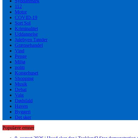
Syddanmark
112
Motor
COVID-19
Sort Sol
Kriminalitet
Uddannelse
Julebyen Tønder
Grænsehandel
Vind
Penge
Miljø
politi
Kongehuset
Shopping
Musik
Debat
Valg
Dødsfald
Haven
Byggeri
Det sker
Populære emner