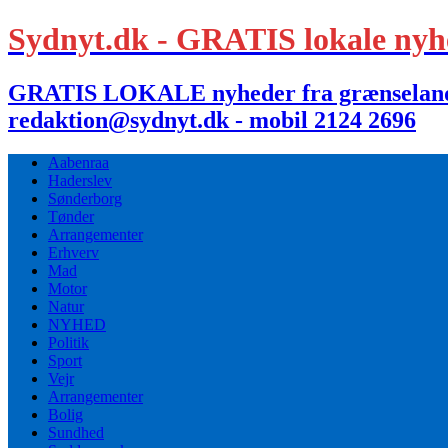
Sydnyt.dk - GRATIS lokale nyh
GRATIS LOKALE nyheder fra grænselandet,
redaktion@sydnyt.dk - mobil 2124 2696
Aabenraa
Haderslev
Sønderborg
Tønder
Arrangementer
Erhverv
Mad
Motor
Natur
NYHED
Politik
Sport
Vejr
Arrangementer
Bolig
Sundhed