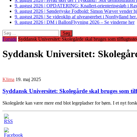
9. august 2026
|
Hvad sker der i Tyskland? Stor demonstrati
9. august 2026
|
OPDATERING: Knallert-orienteringsløb i Ravs
9. august 2026
|
Sønderjyske Fodbold: Simon Wæver vender hj
9. august 2026
|
Se videoklip af ulveangrebet i Nordjylland he
9. august 2026
|
DM i BallonFlyvning 2026 – Se vinderne her
Søg
efter:
Forside
Syddansk Universitet: Skolegårde skal bruges som tilflugtsst
Syddansk Universitet: Skolegård
Klima
19. maj 2025
Syddansk Universitet: Skolegårde skal bruges som til
Skolegårde kan være mere end blot legepladser for børn. I et nyt fors