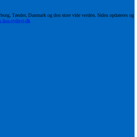
erborg, Tønder, Danmark og den store vide verden. Siden opdateres og
ik-hos-sydnyt-dk