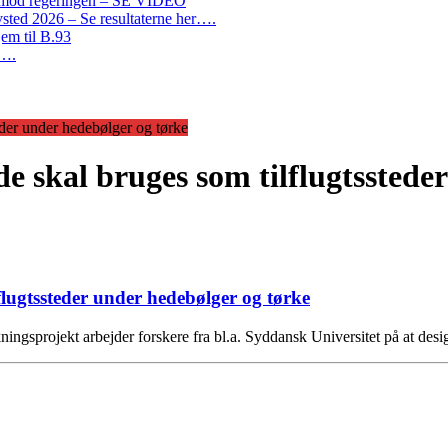
on mod regeringen – SE VIDEO
ted 2026 – Se resultaterne her….
em til B.93
r….
eder under hedebølger og tørke
e skal bruges som tilflugtsstede
flugtssteder under hedebølger og tørke
kningsprojekt arbejder forskere fra bl.a. Syddansk Universitet på at de