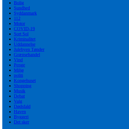
Bolig
Sundhed
Syddanmark
112
Motor
COVID-19
Sort Sol
Kriminalitet
Uddannelse
Julebyen Tønder
Grænsehandel
Vind
Penge
Miljø
politi
Kongehuset
Shopping
Musik
Debat
Valg
Dødsfald
Haven
Byggeri
Det sker