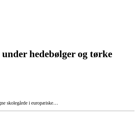
r under hedebølger og tørke
signe skolegårde i europæiske…