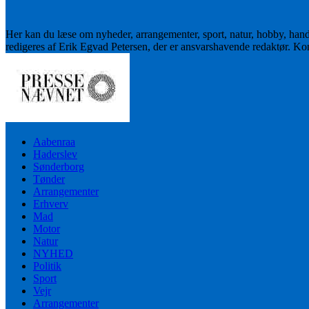
Her kan du læse om nyheder, arrangementer, sport, natur, hobby, han
redigeres af Erik Egvad Petersen, der er ansvarshavende redaktør. K
Aabenraa
Haderslev
Sønderborg
Tønder
Arrangementer
Erhverv
Mad
Motor
Natur
NYHED
Politik
Sport
Vejr
Arrangementer