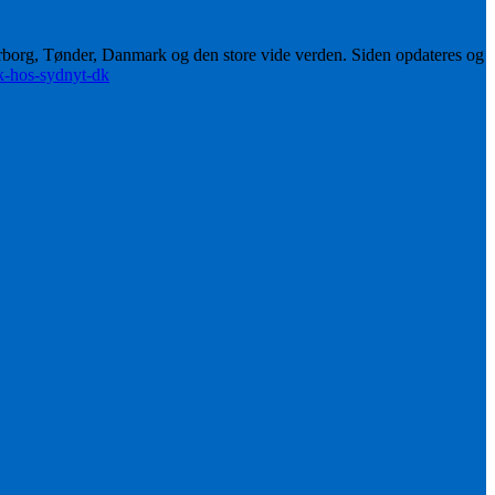
erborg, Tønder, Danmark og den store vide verden. Siden opdateres og
ik-hos-sydnyt-dk