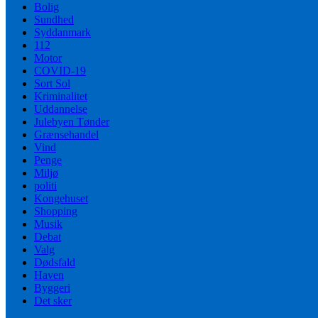
Bolig
Sundhed
Syddanmark
112
Motor
COVID-19
Sort Sol
Kriminalitet
Uddannelse
Julebyen Tønder
Grænsehandel
Vind
Penge
Miljø
politi
Kongehuset
Shopping
Musik
Debat
Valg
Dødsfald
Haven
Byggeri
Det sker