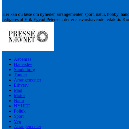
Her kan du læse om nyheder, arrangementer, sport, natur, hobby, han
redigeres af Erik Egvad Petersen, der er ansvarshavende redaktør. K
Aabenraa
Haderslev
Sønderborg
Tønder
Arrangementer
Erhverv
Mad
Motor
Natur
NYHED
Politik
Sport
Vejr
Arrangementer