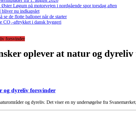
ernitplader fra 1. august 2026
 ved Øster Løgum på motorvejen i nordgående spor torsdag aften
bliver nu indkapslet
e de flotte balloner når de starter
re CO₂-aftrykket i dansk byggeri
iv forsvinder
ker oplever at natur og dyreliv 
 og dyreliv forsvinder
f naturområder og dyreliv. Det viser en ny undersøgelse fra Svanemærket