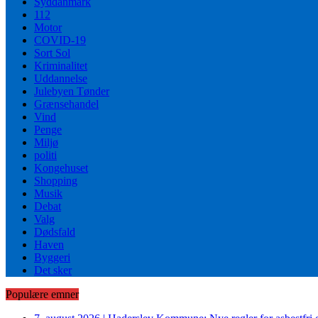
Syddanmark
112
Motor
COVID-19
Sort Sol
Kriminalitet
Uddannelse
Julebyen Tønder
Grænsehandel
Vind
Penge
Miljø
politi
Kongehuset
Shopping
Musik
Debat
Valg
Dødsfald
Haven
Byggeri
Det sker
Populære emner