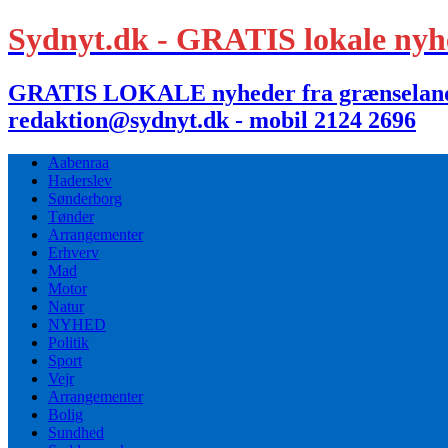
Sydnyt.dk - GRATIS lokale nyh
GRATIS LOKALE nyheder fra grænselandet,
redaktion@sydnyt.dk - mobil 2124 2696
Aabenraa
Haderslev
Sønderborg
Tønder
Arrangementer
Erhverv
Mad
Motor
Natur
NYHED
Politik
Sport
Vejr
Arrangementer
Bolig
Sundhed