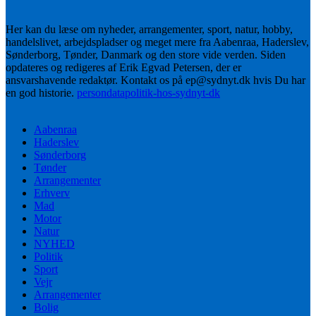
Her kan du læse om nyheder, arrangementer, sport, natur, hobby,
handelslivet, arbejdspladser og meget mere fra Aabenraa, Haderslev,
Sønderborg, Tønder, Danmark og den store vide verden. Siden
opdateres og redigeres af Erik Egvad Petersen, der er
ansvarshavende redaktør. Kontakt os på ep@sydnyt.dk hvis Du har
en god historie.
persondatapolitik-hos-sydnyt-dk
Aabenraa
Haderslev
Sønderborg
Tønder
Arrangementer
Erhverv
Mad
Motor
Natur
NYHED
Politik
Sport
Vejr
Arrangementer
Bolig