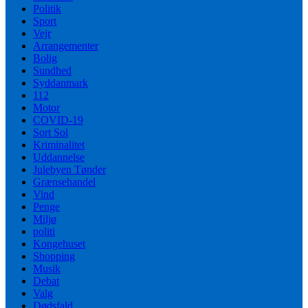
Politik
Sport
Vejr
Arrangementer
Bolig
Sundhed
Syddanmark
112
Motor
COVID-19
Sort Sol
Kriminalitet
Uddannelse
Julebyen Tønder
Grænsehandel
Vind
Penge
Miljø
politi
Kongehuset
Shopping
Musik
Debat
Valg
Dødsfald