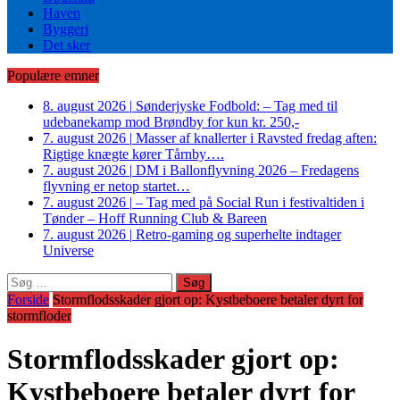
Haven
Byggeri
Det sker
Populære emner
8. august 2026
|
Sønderjyske Fodbold: – Tag med til
udebanekamp mod Brøndby for kun kr. 250,-
7. august 2026
|
Masser af knallerter i Ravsted fredag aften:
Rigtige knægte kører Tårnby….
7. august 2026
|
DM i Ballonflyvning 2026 – Fredagens
flyvning er netop startet…
7. august 2026
|
– Tag med på Social Run i festivaltiden i
Tønder – Hoff Running Club & Bareen
7. august 2026
|
Retro-gaming og superhelte indtager
Universe
Søg
efter:
Forside
Stormflodsskader gjort op: Kystbeboere betaler dyrt for
stormfloder
Stormflodsskader gjort op:
Kystbeboere betaler dyrt for