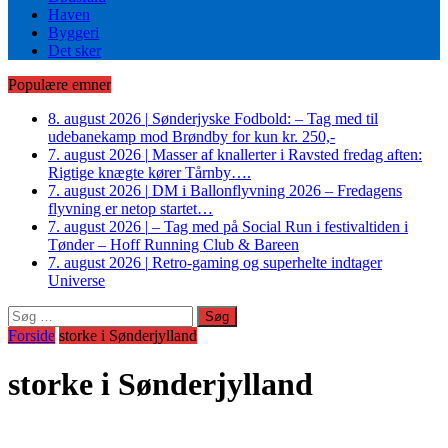
Haven
Byggeri
Det sker
Populære emner
8. august 2026
|
Sønderjyske Fodbold: – Tag med til
udebanekamp mod Brøndby for kun kr. 250,-
7. august 2026
|
Masser af knallerter i Ravsted fredag aften:
Rigtige knægte kører Tårnby….
7. august 2026
|
DM i Ballonflyvning 2026 – Fredagens
flyvning er netop startet…
7. august 2026
|
– Tag med på Social Run i festivaltiden i
Tønder – Hoff Running Club & Bareen
7. august 2026
|
Retro-gaming og superhelte indtager
Universe
Søg
efter:
Forside
storke i Sønderjylland
storke i Sønderjylland