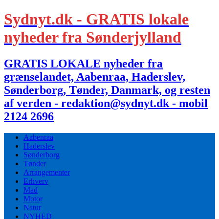
Sydnyt.dk - GRATIS lokale
nyheder fra Sønderjylland
GRATIS LOKALE nyheder fra
grænselandet, Aabenraa, Haderslev,
Sønderborg, Tønder, Danmark, og resten
af verden - redaktion@sydnyt.dk - mobil
2124 2696
Aabenraa
Haderslev
Sønderborg
Tønder
Arrangementer
Erhverv
Mad
Motor
Natur
NYHED