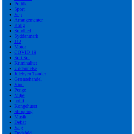
Politik
Sport
Vejr
Arrangementer
Bolig
Sundhed
Syddanmark
112
Motor
COVID-19
Sort Sol
Kriminalitet
Uddannelse
Julebyen Tønder
Grænsehandel
Vind
Penge
Miljø
politi
Kongehuset
Shopping
Musik
Debat
Valg
Dødsfald