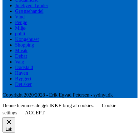
Julebyen Tønder
Grænsehandel
Vind
Penge
Miljø
politi
Kongehuset
Shopping
Musik
Debat
Valg
Dødsfald
Haven
Byggeri
Det sker
Copyright 2020/2028 - Erik Egvad Petersen - sydnyt.dk
Denne hjemmeside gør IKKE brug af cookies.
Cookie
settings
ACCEPT
Luk