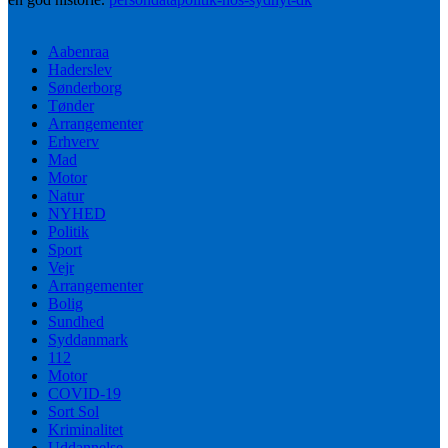
Aabenraa
Haderslev
Sønderborg
Tønder
Arrangementer
Erhverv
Mad
Motor
Natur
NYHED
Politik
Sport
Vejr
Arrangementer
Bolig
Sundhed
Syddanmark
112
Motor
COVID-19
Sort Sol
Kriminalitet
Uddannelse