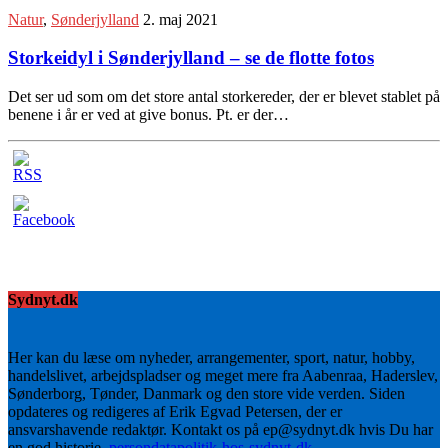
Natur
,
Sønderjylland
2. maj 2021
Storkeidyl i Sønderjylland – se de flotte fotos
Det ser ud som om det store antal storkereder, der er blevet stablet på
benene i år er ved at give bonus. Pt. er der…
Sydnyt.dk
Her kan du læse om nyheder, arrangementer, sport, natur, hobby,
handelslivet, arbejdspladser og meget mere fra Aabenraa, Haderslev,
Sønderborg, Tønder, Danmark og den store vide verden. Siden
opdateres og redigeres af Erik Egvad Petersen, der er
ansvarshavende redaktør. Kontakt os på ep@sydnyt.dk hvis Du har
en god historie.
persondatapolitik-hos-sydnyt-dk