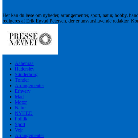
Her kan du læse om nyheder, arrangementer, sport, natur, hobby, han
redigeres af Erik Egvad Petersen, der er ansvarshavende redaktør. K
Aabenraa
Haderslev
Sønderborg
Tønder
Arrangementer
Erhverv
Mad
Motor
Natur
NYHED
Politik
Sport
Vejr
Arrangementer