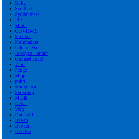
Bolig
Sundhed
Syddanmark
112
Motor
COVID-19
Sort Sol
Kriminalitet
Uddannelse
Julebyen Tønder
Grænsehandel
Vind
Penge
Miljø
politi
Kongehuset
Shopping
Musik
Debat
Valg
Dødsfald
Haven
Byggeri
Det sker