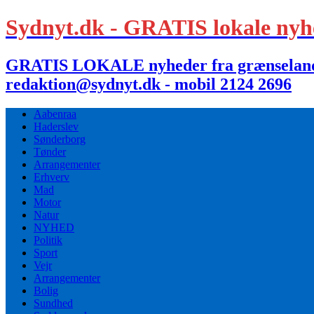
Sydnyt.dk - GRATIS lokale nyh
GRATIS LOKALE nyheder fra grænselandet,
redaktion@sydnyt.dk - mobil 2124 2696
Aabenraa
Haderslev
Sønderborg
Tønder
Arrangementer
Erhverv
Mad
Motor
Natur
NYHED
Politik
Sport
Vejr
Arrangementer
Bolig
Sundhed