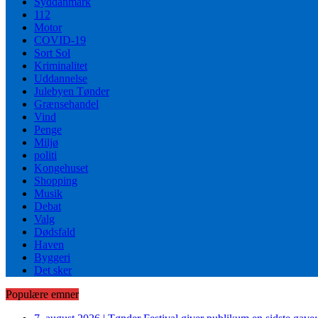
Syddanmark
112
Motor
COVID-19
Sort Sol
Kriminalitet
Uddannelse
Julebyen Tønder
Grænsehandel
Vind
Penge
Miljø
politi
Kongehuset
Shopping
Musik
Debat
Valg
Dødsfald
Haven
Byggeri
Det sker
Populære emner