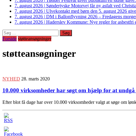
7. august 2026
|
Tønder Festival giver publikum en sidste gave
7. august 2026
|
Sønderjyske Motorvej får ny asfalt ved Christi
7. august 2026
|
Ulvekontakt med børn den 5. august 2026 giver
7. august 2026
|
DM i Ballonflyvning 2026 – Fredagens morge
7. august 2026
|
Haderslev Kommune: Nye regler for asbestfri et
Søg
efter:
Forside
støtteansøgninger
støtteansøgninger
NYHED
28. marts 2020
10.000 virksomheder har søgt om hjælp for at undgå 
Efter blot få dage har over 10.000 virksomheder valgt at søge om løn