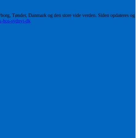
erborg, Tønder, Danmark og den store vide verden. Siden opdateres og
ik-hos-sydnyt-dk