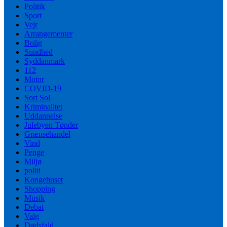
Politik
Sport
Vejr
Arrangementer
Bolig
Sundhed
Syddanmark
112
Motor
COVID-19
Sort Sol
Kriminalitet
Uddannelse
Julebyen Tønder
Grænsehandel
Vind
Penge
Miljø
politi
Kongehuset
Shopping
Musik
Debat
Valg
Dødsfald