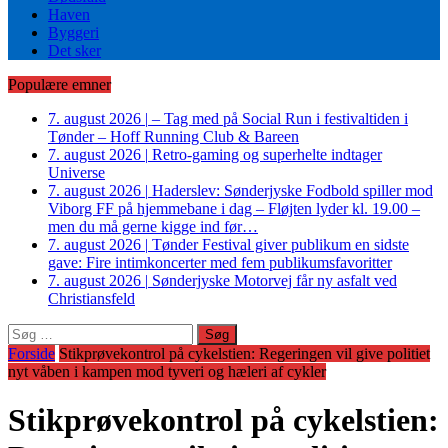
Haven
Byggeri
Det sker
Populære emner
7. august 2026
|
– Tag med på Social Run i festivaltiden i
Tønder – Hoff Running Club & Bareen
7. august 2026
|
Retro-gaming og superhelte indtager
Universe
7. august 2026
|
Haderslev: Sønderjyske Fodbold spiller mod
Viborg FF på hjemmebane i dag – Fløjten lyder kl. 19.00 –
men du må gerne kigge ind før…
7. august 2026
|
Tønder Festival giver publikum en sidste
gave: Fire intimkoncerter med fem publikumsfavoritter
7. august 2026
|
Sønderjyske Motorvej får ny asfalt ved
Christiansfeld
Søg
efter:
Forside
Stikprøvekontrol på cykelstien: Regeringen vil give politiet
nyt våben i kampen mod tyveri og hæleri af cykler
Stikprøvekontrol på cykelstien: