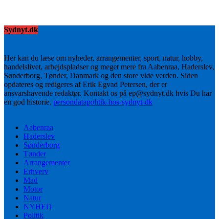
Sydnyt.dk
Her kan du læse om nyheder, arrangementer, sport, natur, hobby,
handelslivet, arbejdspladser og meget mere fra Aabenraa, Haderslev,
Sønderborg, Tønder, Danmark og den store vide verden. Siden
opdateres og redigeres af Erik Egvad Petersen, der er
ansvarshavende redaktør. Kontakt os på ep@sydnyt.dk hvis Du har
en god historie.
persondatapolitik-hos-sydnyt-dk
Aabenraa
Haderslev
Sønderborg
Tønder
Arrangementer
Erhverv
Mad
Motor
Natur
NYHED
Politik