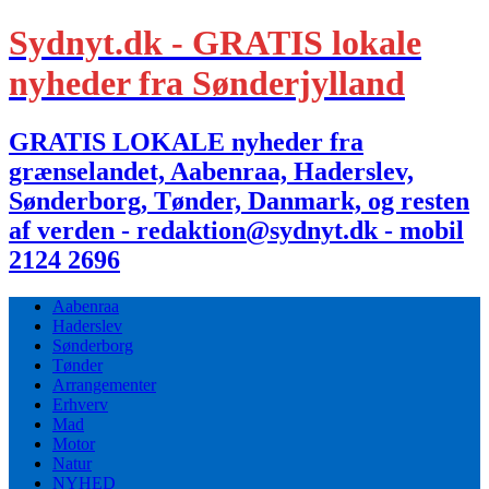
Sydnyt.dk - GRATIS lokale
nyheder fra Sønderjylland
GRATIS LOKALE nyheder fra
grænselandet, Aabenraa, Haderslev,
Sønderborg, Tønder, Danmark, og resten
af verden - redaktion@sydnyt.dk - mobil
2124 2696
Aabenraa
Haderslev
Sønderborg
Tønder
Arrangementer
Erhverv
Mad
Motor
Natur
NYHED