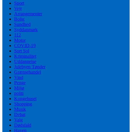
Sport
Vejr
Arrangementer
Bolig
Sundhed
Syddanmark
112
Motor
COVID-19
Sort Sol
Kriminalitet
Uddannelse
Julebyen Tønder
Grænsehandel
Vind
Penge
Miljø
politi
Kongehuset
Shopping
Musik
Debat
Valg
Dødsfald
Haven