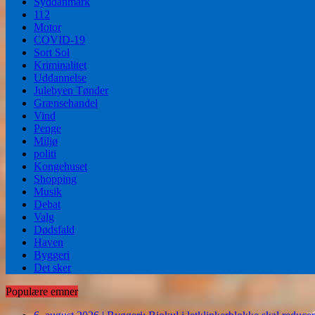
Syddanmark
112
Motor
COVID-19
Sort Sol
Kriminalitet
Uddannelse
Julebyen Tønder
Grænsehandel
Vind
Penge
Miljø
politi
Kongehuset
Shopping
Musik
Debat
Valg
Dødsfald
Haven
Byggeri
Det sker
Populære emner