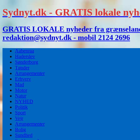
Sydnyt.dk - GRATIS lokale nyh
GRATIS LOKALE nyheder fra grænselandet,
redaktion@sydnyt.dk - mobil 2124 2696
Aabenraa
Haderslev
Sønderborg
Tønder
Arrangementer
Erhverv
Mad
Motor
Natur
NYHED
Politik
Sport
Vejr
Arrangementer
Bolig
Sundhed