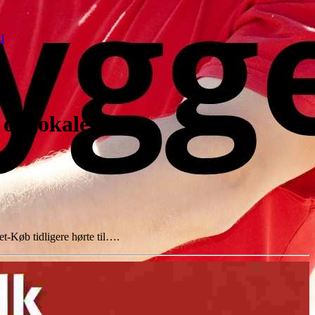
d
og lokale
-Køb tidligere hørte til….