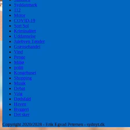
Syddanmark
112
Motor
COVID-19
Sort Sol
Kriminalitet
Uddannelse
Julebyen Tønder
Grænsehandel
Vind
Penge
Miljø
politi
Kongehuset
Shopping
Musik
Debat
Valg
Dødsfald
Haven
Byggeri
Det sker
Copyright 2020/2028 - Erik Egvad Petersen - sydnyt.dk