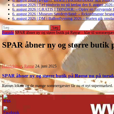
6. august 2026
|
Byggeri: Biokul i letklinkerblokke skal reduce
6. august 2026
|
Tæl pindsvin nu på lørdag den 8. august 2026 o
6. august 2026
|
GRATIS I TØNDER: – Oplev en forrygende fo
6. august 2026
|
Museum Sønderjylland: – Rekordmange besøgte G
6. august 2026
|
DM i Ballonflyvning 2026 – Starten gik onsdag
Søg
efter:
Forside
SPAR åbner ny og større butik på Rømø – klar til sommergæs
SPAR åbner ny og større butik 
Handelslivet
,
Rømø
24. juni 2025
SPAR åbner ny og større butik på Rømø nu på torsdag
Rømøs lokale og de mange sommergæster får nu et nyt supermarked. S