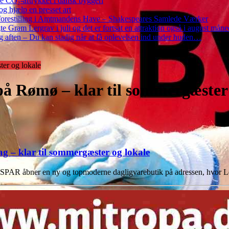
re CO₂-aftrykket i dansk byggeri
g hjælp en presset art
restilling i Amtmandens Have – Shakespeares Samlede Værker
ram Lergrav i juli og det er fortsat en attraktion også i august måne
 aften – Du kan stadig når at få oplevelsen ind under huden…
ter og lokale
på Rømø – klar til sommergæster 
 – klar til sommergæster og lokale
PAR åbner en ny og topmoderne dagligvarebutik på adressen, hvor Let