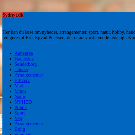
Sydnyt.dk
Her kan du læse om nyheder, arrangementer, sport, natur, hobby, han
redigeres af Erik Egvad Petersen, der er ansvarshavende redaktør. K
Aabenraa
Haderslev
Sønderborg
Tønder
Arrangementer
Erhverv
Mad
Motor
Natur
NYHED
Politik
Sport
Vejr
Arrangementer
Bolig
Sundhed