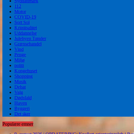
Syddanmark
112
Motor
COVID-19
Sort Sol
Kriminalitet
Uddannelse
Julebyen Tønder
Grænsehandel
Vind
Penge
Miljø
politi
Kongehuset
Shopping
Musik
Debat
Valg
Dødsfald
Haven
Byggeri
Det sker
Populære emner