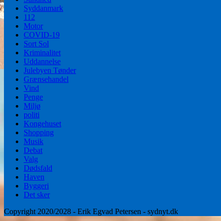
Syddanmark
112
Motor
COVID-19
Sort Sol
Kriminalitet
Uddannelse
Julebyen Tønder
Grænsehandel
Vind
Penge
Miljø
politi
Kongehuset
Shopping
Musik
Debat
Valg
Dødsfald
Haven
Byggeri
Det sker
Copyright 2020/2028 - Erik Egvad Petersen - sydnyt.dk