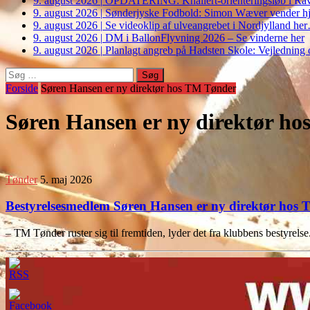
9. august 2026
|
OPDATERING: Knallert-orienteringsløb i Ravs
9. august 2026
|
Sønderjyske Fodbold: Simon Wæver vender hj
9. august 2026
|
Se videoklip af ulveangrebet i Nordjylland he
9. august 2026
|
DM i BallonFlyvning 2026 – Se vinderne her
9. august 2026
|
Planlagt angreb på Hadsten Skole: Vejledning o
Søg
efter:
Forside
Søren Hansen er ny direktør hos TM Tønder
Søren Hansen er ny direktør h
Tønder
5. maj 2026
Bestyrelsesmedlem Søren Hansen er ny direktør hos
– TM Tønder ruster sig til fremtiden, lyder det fra klubbens bestyrel