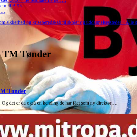
ted 2026 – Se resultaterne her….
em til B.93
r….
m sikkerhed og kriseberedskab til skoler og uddannelsessteder – Alle 
os TM Tønder
 TM Tønder
se. Og det er da også en kending de har fået som ny direktør….