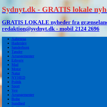
Sydnyt.dk - GRATIS lokale nyh
GRATIS LOKALE nyheder fra grænselandet,
redaktion@sydnyt.dk - mobil 2124 2696
Aabenraa
Haderslev
Sønderborg
Tønder
Arrangementer
Erhverv
Mad
Motor
Natur
NYHED
Politik
Sport
Vejr
Arrangementer
Bolig
Sundhed