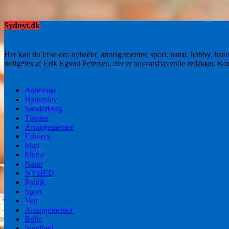
Sydnyt.dk
Her kan du læse om nyheder, arrangementer, sport, natur, hobby, han
redigeres af Erik Egvad Petersen, der er ansvarshavende redaktør. K
Aabenraa
Haderslev
Sønderborg
Tønder
Arrangementer
Erhverv
Mad
Motor
Natur
NYHED
Politik
Sport
Vejr
Arrangementer
Bolig
Sundhed