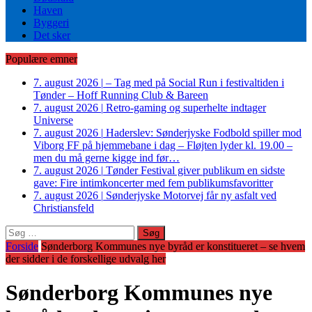
Haven
Byggeri
Det sker
Populære emner
7. august 2026
|
– Tag med på Social Run i festivaltiden i
Tønder – Hoff Running Club & Bareen
7. august 2026
|
Retro-gaming og superhelte indtager
Universe
7. august 2026
|
Haderslev: Sønderjyske Fodbold spiller mod
Viborg FF på hjemmebane i dag – Fløjten lyder kl. 19.00 –
men du må gerne kigge ind før…
7. august 2026
|
Tønder Festival giver publikum en sidste
gave: Fire intimkoncerter med fem publikumsfavoritter
7. august 2026
|
Sønderjyske Motorvej får ny asfalt ved
Christiansfeld
Søg
efter:
Forside
Sønderborg Kommunes nye byråd er konstitueret – se hvem
der sidder i de forskellige udvalg her
Sønderborg Kommunes nye