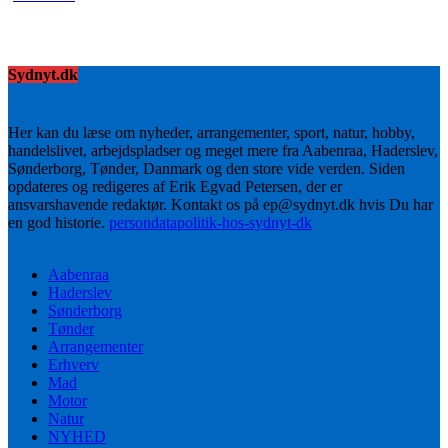
Sydnyt.dk
Her kan du læse om nyheder, arrangementer, sport, natur, hobby,
handelslivet, arbejdspladser og meget mere fra Aabenraa, Haderslev,
Sønderborg, Tønder, Danmark og den store vide verden. Siden
opdateres og redigeres af Erik Egvad Petersen, der er
ansvarshavende redaktør. Kontakt os på ep@sydnyt.dk hvis Du har
en god historie.
persondatapolitik-hos-sydnyt-dk
Aabenraa
Haderslev
Sønderborg
Tønder
Arrangementer
Erhverv
Mad
Motor
Natur
NYHED