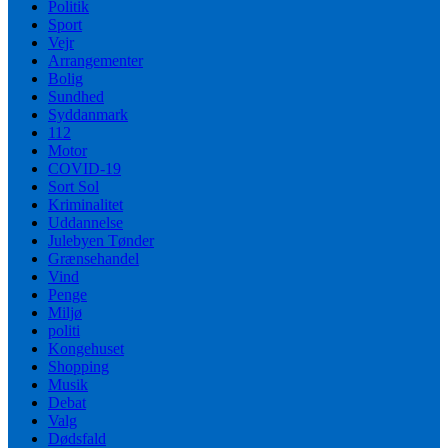
Politik
Sport
Vejr
Arrangementer
Bolig
Sundhed
Syddanmark
112
Motor
COVID-19
Sort Sol
Kriminalitet
Uddannelse
Julebyen Tønder
Grænsehandel
Vind
Penge
Miljø
politi
Kongehuset
Shopping
Musik
Debat
Valg
Dødsfald