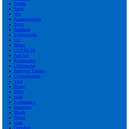
Politik
Sport
Vejr
Arrangementer
Bolig
Sundhed
Syddanmark
112
Motor
COVID-19
Sort Sol
Kriminalitet
Uddannelse
Julebyen Tønder
Grænsehandel
Vind
Penge
Miljø
politi
Kongehuset
Shopping
Musik
Debat
Valg
Dødsfald