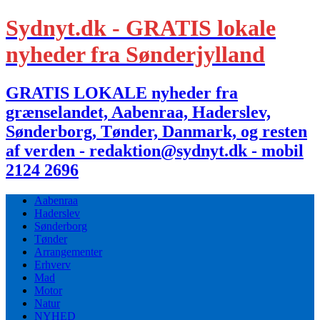
Sydnyt.dk - GRATIS lokale
nyheder fra Sønderjylland
GRATIS LOKALE nyheder fra
grænselandet, Aabenraa, Haderslev,
Sønderborg, Tønder, Danmark, og resten
af verden - redaktion@sydnyt.dk - mobil
2124 2696
Aabenraa
Haderslev
Sønderborg
Tønder
Arrangementer
Erhverv
Mad
Motor
Natur
NYHED