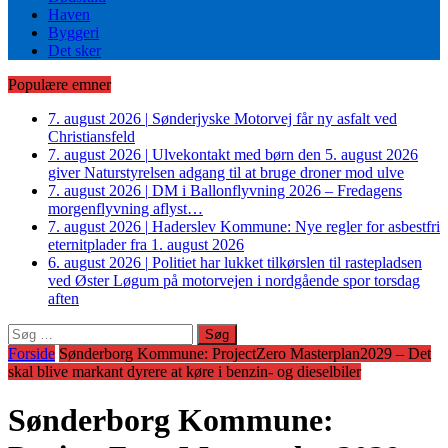
Haven
Byggeri
Det sker
Populære emner
7. august 2026
|
Sønderjyske Motorvej får ny asfalt ved
Christiansfeld
7. august 2026
|
Ulvekontakt med børn den 5. august 2026
giver Naturstyrelsen adgang til at bruge droner mod ulve
7. august 2026
|
DM i Ballonflyvning 2026 – Fredagens
morgenflyvning aflyst…
7. august 2026
|
Haderslev Kommune: Nye regler for asbestfri
eternitplader fra 1. august 2026
6. august 2026
|
Politiet har lukket tilkørslen til rastepladsen
ved Øster Løgum på motorvejen i nordgående spor torsdag
aften
Søg
efter:
Forside
Sønderborg Kommune: ProjectZero Masterplan2029 – Det
skal blive markant dyrere at køre i benzin- og dieselbiler
Sønderborg Kommune: