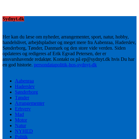
Sydnyt.dk
Her kan du læse om nyheder, arrangementer, sport, natur, hobby,
handelslivet, arbejdspladser og meget mere fra Aabenraa, Haderslev,
Sønderborg, Tønder, Danmark og den store vide verden. Siden
opdateres og redigeres af Erik Egvad Petersen, der er
ansvarshavende redaktør. Kontakt os på ep@sydnyt.dk hvis Du har
en god historie.
persondatapolitik-hos-sydnyt-dk
Aabenraa
Haderslev
Sønderborg
Tønder
Arrangementer
Erhverv
Mad
Motor
Natur
NYHED
Politik