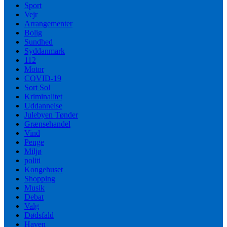
Sport
Vejr
Arrangementer
Bolig
Sundhed
Syddanmark
112
Motor
COVID-19
Sort Sol
Kriminalitet
Uddannelse
Julebyen Tønder
Grænsehandel
Vind
Penge
Miljø
politi
Kongehuset
Shopping
Musik
Debat
Valg
Dødsfald
Haven