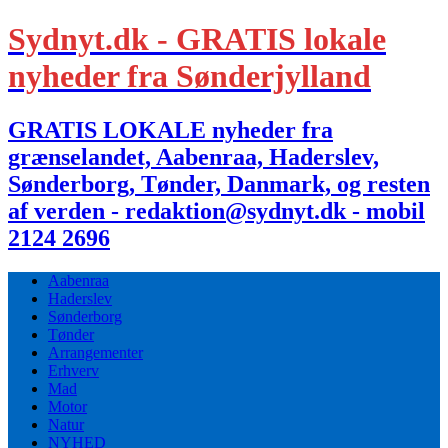
Sydnyt.dk - GRATIS lokale
nyheder fra Sønderjylland
GRATIS LOKALE nyheder fra
grænselandet, Aabenraa, Haderslev,
Sønderborg, Tønder, Danmark, og resten
af verden - redaktion@sydnyt.dk - mobil
2124 2696
Aabenraa
Haderslev
Sønderborg
Tønder
Arrangementer
Erhverv
Mad
Motor
Natur
NYHED