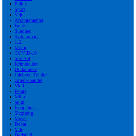
Politik
Sport
Vejr
Arrangementer
Bolig
Sundhed
Syddanmark
112
Motor
COVID-19
Sort Sol
Kriminalitet
Uddannelse
Julebyen Tønder
Grænsehandel
Vind
Penge
Miljø
politi
Kongehuset
Shopping
Musik
Debat
Valg
Dødsfald