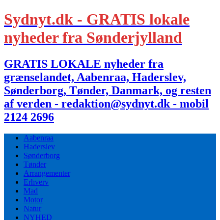
Sydnyt.dk - GRATIS lokale
nyheder fra Sønderjylland
GRATIS LOKALE nyheder fra
grænselandet, Aabenraa, Haderslev,
Sønderborg, Tønder, Danmark, og resten
af verden - redaktion@sydnyt.dk - mobil
2124 2696
Aabenraa
Haderslev
Sønderborg
Tønder
Arrangementer
Erhverv
Mad
Motor
Natur
NYHED