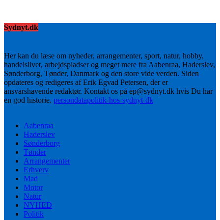
Sydnyt.dk
Her kan du læse om nyheder, arrangementer, sport, natur, hobby,
handelslivet, arbejdspladser og meget mere fra Aabenraa, Haderslev,
Sønderborg, Tønder, Danmark og den store vide verden. Siden
opdateres og redigeres af Erik Egvad Petersen, der er
ansvarshavende redaktør. Kontakt os på ep@sydnyt.dk hvis Du har
en god historie.
persondatapolitik-hos-sydnyt-dk
Aabenraa
Haderslev
Sønderborg
Tønder
Arrangementer
Erhverv
Mad
Motor
Natur
NYHED
Politik