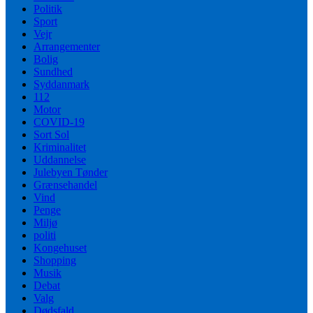
Politik
Sport
Vejr
Arrangementer
Bolig
Sundhed
Syddanmark
112
Motor
COVID-19
Sort Sol
Kriminalitet
Uddannelse
Julebyen Tønder
Grænsehandel
Vind
Penge
Miljø
politi
Kongehuset
Shopping
Musik
Debat
Valg
Dødsfald