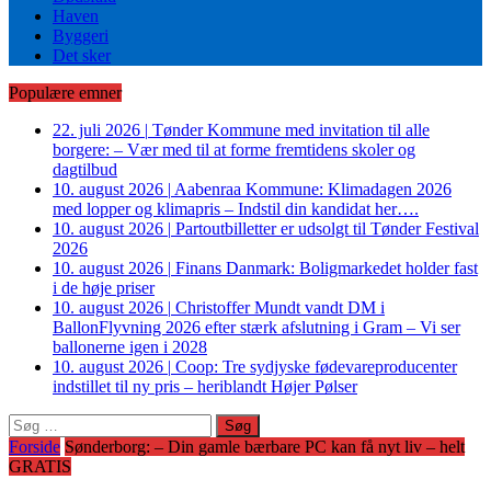
Haven
Byggeri
Det sker
Populære emner
22. juli 2026
|
Tønder Kommune med invitation til alle
borgere: – Vær med til at forme fremtidens skoler og
dagtilbud
10. august 2026
|
Aabenraa Kommune: Klimadagen 2026
med lopper og klimapris – Indstil din kandidat her….
10. august 2026
|
Partoutbilletter er udsolgt til Tønder Festival
2026
10. august 2026
|
Finans Danmark: Boligmarkedet holder fast
i de høje priser
10. august 2026
|
Christoffer Mundt vandt DM i
BallonFlyvning 2026 efter stærk afslutning i Gram – Vi ser
ballonerne igen i 2028
10. august 2026
|
Coop: Tre sydjyske fødevareproducenter
indstillet til ny pris – heriblandt Højer Pølser
Søg
efter:
Forside
Sønderborg: – Din gamle bærbare PC kan få nyt liv – helt
GRATIS