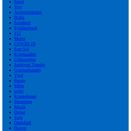
Sport
Vejr
Arrangementer
Bolig
Sundhed
Syddanmark
112
Motor
COVID-19
Sort Sol
Kriminalitet
Uddannelse
Julebyen Tønder
Grænsehandel
Vind
Penge
Miljø
politi
Kongehuset
Shopping
Musik
Debat
Valg
Dødsfald
Haven