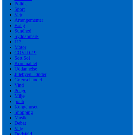
Politik
Sport
Vejr
Arrangementer
Bolig
Sundhed
Syddanmark
112
Motor
COVID-19
Sort Sol
Kriminalitet
Uddannelse
Julebyen Tønder
Grænsehandel
Vind
Penge
Miljø
politi
Kongehuset
Shopping
Musik
Debat
Valg
Dødsfald