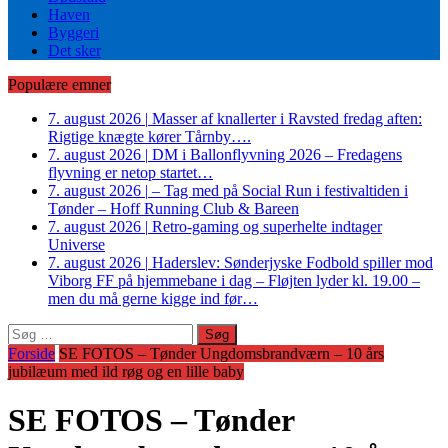
Haven
Byggeri
Det sker
Populære emner
7. august 2026
|
Masser af knallerter i Ravsted fredag aften:
Rigtige knægte kører Tårnby….
7. august 2026
|
DM i Ballonflyvning 2026 – Fredagens
flyvning er netop startet…
7. august 2026
|
– Tag med på Social Run i festivaltiden i
Tønder – Hoff Running Club & Bareen
7. august 2026
|
Retro-gaming og superhelte indtager
Universe
7. august 2026
|
Haderslev: Sønderjyske Fodbold spiller mod
Viborg FF på hjemmebane i dag – Fløjten lyder kl. 19.00 –
men du må gerne kigge ind før…
Søg
efter:
Forside
SE FOTOS – Tønder Ungdomsbrandværn – 10 års
jubilæum med ild røg og en lille baby
SE FOTOS – Tønder