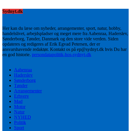
Sydnyt.dk
Her kan du læse om nyheder, arrangementer, sport, natur, hobby,
handelslivet, arbejdspladser og meget mere fra Aabenraa, Haderslev,
Sønderborg, Tønder, Danmark og den store vide verden. Siden
opdateres og redigeres af Erik Egvad Petersen, der er
ansvarshavende redaktør. Kontakt os på ep@sydnyt.dk hvis Du har
en god historie.
persondatapolitik-hos-sydnyt-dk
Aabenraa
Haderslev
Sønderborg
Tønder
Arrangementer
Erhverv
Mad
Motor
Natur
NYHED
Politik
Sport