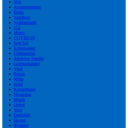
Vejr
Arrangementer
Bolig
Sundhed
Syddanmark
112
Motor
COVID-19
Sort Sol
Kriminalitet
Uddannelse
Julebyen Tønder
Grænsehandel
Vind
Penge
Miljø
politi
Kongehuset
Shopping
Musik
Debat
Valg
Dødsfald
Haven
Byggeri