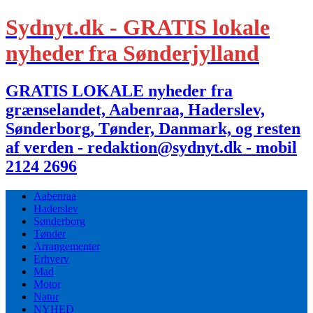
Sydnyt.dk - GRATIS lokale
nyheder fra Sønderjylland
GRATIS LOKALE nyheder fra
grænselandet, Aabenraa, Haderslev,
Sønderborg, Tønder, Danmark, og resten
af verden - redaktion@sydnyt.dk - mobil
2124 2696
Aabenraa
Haderslev
Sønderborg
Tønder
Arrangementer
Erhverv
Mad
Motor
Natur
NYHED