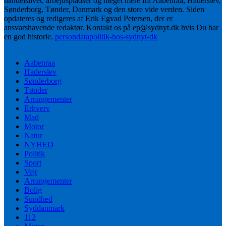
handelslivet, arbejdspladser og meget mere fra Aabenraa, Haderslev,
Sønderborg, Tønder, Danmark og den store vide verden. Siden
opdateres og redigeres af Erik Egvad Petersen, der er
ansvarshavende redaktør. Kontakt os på ep@sydnyt.dk hvis Du har
en god historie.
persondatapolitik-hos-sydnyt-dk
Aabenraa
Haderslev
Sønderborg
Tønder
Arrangementer
Erhverv
Mad
Motor
Natur
NYHED
Politik
Sport
Vejr
Arrangementer
Bolig
Sundhed
Syddanmark
112