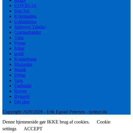
Motor
COVID-19
Sort Sol
Kriminalitet
Uddannelse
Julebyen Tønder
Grænsehandel
Vind
Penge
Miljø
politi
Kongehuset
Shopping
Musik
Debat
Valg
Dødsfald
Haven
Byggeri
Det sker
Copyright 2020/2028 - Erik Egvad Petersen - sydnyt.dk
Denne hjemmeside gør IKKE brug af cookies.
Cookie
settings
ACCEPT