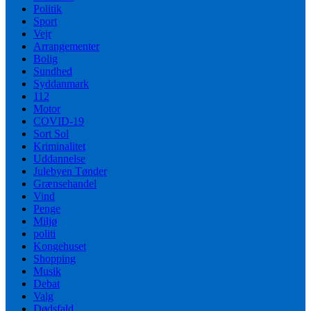
Politik
Sport
Vejr
Arrangementer
Bolig
Sundhed
Syddanmark
112
Motor
COVID-19
Sort Sol
Kriminalitet
Uddannelse
Julebyen Tønder
Grænsehandel
Vind
Penge
Miljø
politi
Kongehuset
Shopping
Musik
Debat
Valg
Dødsfald