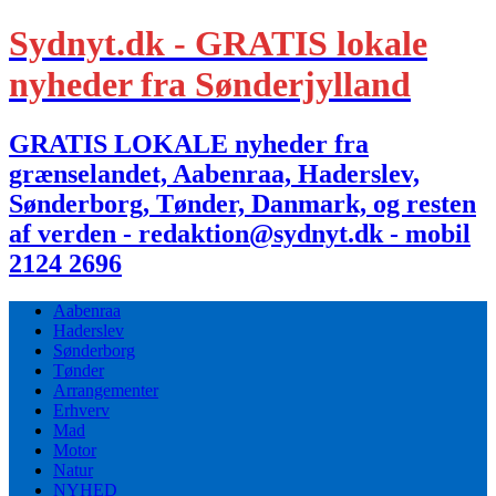
Sydnyt.dk - GRATIS lokale
nyheder fra Sønderjylland
GRATIS LOKALE nyheder fra
grænselandet, Aabenraa, Haderslev,
Sønderborg, Tønder, Danmark, og resten
af verden - redaktion@sydnyt.dk - mobil
2124 2696
Aabenraa
Haderslev
Sønderborg
Tønder
Arrangementer
Erhverv
Mad
Motor
Natur
NYHED