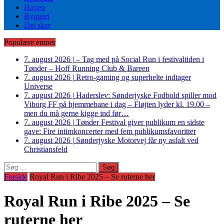
Haven
Byggeri
Det sker
Populære emner
7. august 2026
|
– Tag med på Social Run i festivaltiden i
Tønder – Hoff Running Club & Bareen
7. august 2026
|
Retro-gaming og superhelte indtager
Universe
7. august 2026
|
Haderslev: Sønderjyske Fodbold spiller mod
Viborg FF på hjemmebane i dag – Fløjten lyder kl. 19.00 –
men du må gerne kigge ind før…
7. august 2026
|
Tønder Festival giver publikum en sidste
gave: Fire intimkoncerter med fem publikumsfavoritter
7. august 2026
|
Sønderjyske Motorvej får ny asfalt ved
Christiansfeld
Søg
efter:
Forside
Royal Run i Ribe 2025 – Se ruterne her
Royal Run i Ribe 2025 – Se
ruterne her