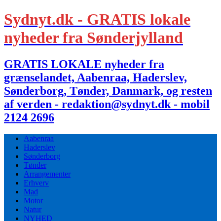
Sydnyt.dk - GRATIS lokale
nyheder fra Sønderjylland
GRATIS LOKALE nyheder fra
grænselandet, Aabenraa, Haderslev,
Sønderborg, Tønder, Danmark, og resten
af verden - redaktion@sydnyt.dk - mobil
2124 2696
Aabenraa
Haderslev
Sønderborg
Tønder
Arrangementer
Erhverv
Mad
Motor
Natur
NYHED