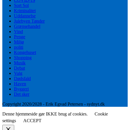
COVID-19
Sort Sol
Kriminalitet
Uddannelse
Julebyen Tønder
Grænsehandel
Vind
Penge
Miljø
politi
Kongehuset
Shopping
Musik
Debat
Valg
Dødsfald
Haven
Byggeri
Det sker
Copyright 2020/2028 - Erik Egvad Petersen - sydnyt.dk
Denne hjemmeside gør IKKE brug af cookies.
Cookie
settings
ACCEPT