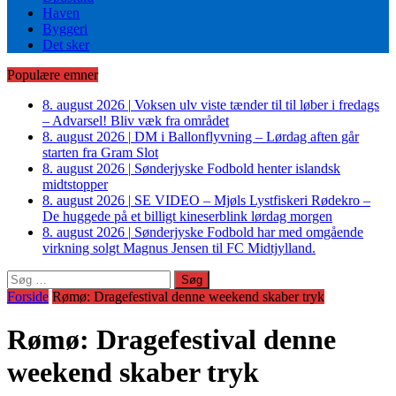
Haven
Byggeri
Det sker
Populære emner
8. august 2026
|
Voksen ulv viste tænder til til løber i fredags
– Advarsel! Bliv væk fra området
8. august 2026
|
DM i Ballonflyvning – Lørdag aften går
starten fra Gram Slot
8. august 2026
|
Sønderjyske Fodbold henter islandsk
midtstopper
8. august 2026
|
SE VIDEO – Mjøls Lystfiskeri Rødekro –
De huggede på et billigt kineserblink lørdag morgen
8. august 2026
|
Sønderjyske Fodbold har med omgående
virkning solgt Magnus Jensen til FC Midtjylland.
Søg
efter:
Forside
Rømø: Dragefestival denne weekend skaber tryk
Rømø: Dragefestival denne
weekend skaber tryk