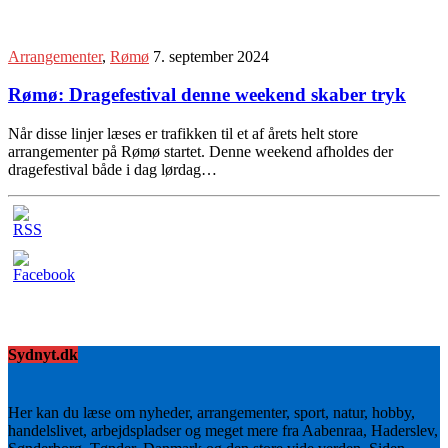
Arrangementer
,
Rømø
7. september 2024
Rømø: Dragefestival denne weekend skaber tryk
Når disse linjer læses er trafikken til et af årets helt store
arrangementer på Rømø startet. Denne weekend afholdes der
dragefestival både i dag lørdag…
Sydnyt.dk
Her kan du læse om nyheder, arrangementer, sport, natur, hobby,
handelslivet, arbejdspladser og meget mere fra Aabenraa, Haderslev,