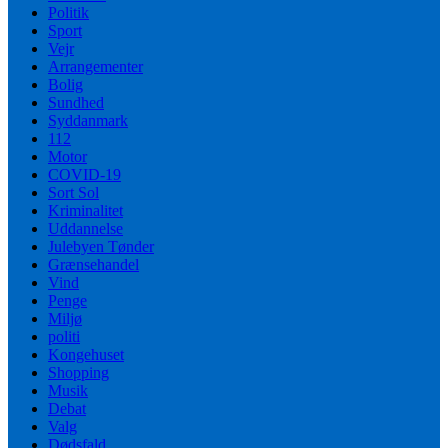
Politik
Sport
Vejr
Arrangementer
Bolig
Sundhed
Syddanmark
112
Motor
COVID-19
Sort Sol
Kriminalitet
Uddannelse
Julebyen Tønder
Grænsehandel
Vind
Penge
Miljø
politi
Kongehuset
Shopping
Musik
Debat
Valg
Dødsfald