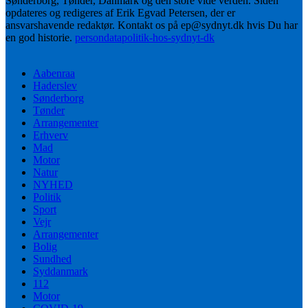
Sønderborg, Tønder, Danmark og den store vide verden. Siden
opdateres og redigeres af Erik Egvad Petersen, der er
ansvarshavende redaktør. Kontakt os på ep@sydnyt.dk hvis Du har
en god historie.
persondatapolitik-hos-sydnyt-dk
Aabenraa
Haderslev
Sønderborg
Tønder
Arrangementer
Erhverv
Mad
Motor
Natur
NYHED
Politik
Sport
Vejr
Arrangementer
Bolig
Sundhed
Syddanmark
112
Motor