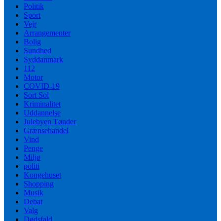
Politik
Sport
Vejr
Arrangementer
Bolig
Sundhed
Syddanmark
112
Motor
COVID-19
Sort Sol
Kriminalitet
Uddannelse
Julebyen Tønder
Grænsehandel
Vind
Penge
Miljø
politi
Kongehuset
Shopping
Musik
Debat
Valg
Dødsfald