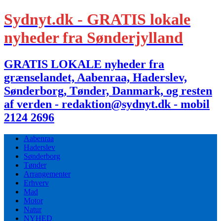
Sydnyt.dk - GRATIS lokale
nyheder fra Sønderjylland
GRATIS LOKALE nyheder fra
grænselandet, Aabenraa, Haderslev,
Sønderborg, Tønder, Danmark, og resten
af verden - redaktion@sydnyt.dk - mobil
2124 2696
Aabenraa
Haderslev
Sønderborg
Tønder
Arrangementer
Erhverv
Mad
Motor
Natur
NYHED