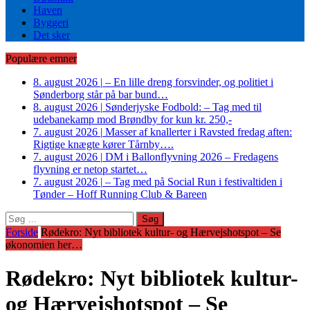
Haven
Byggeri
Det sker
Populære emner
8. august 2026
|
– En lille dreng forsvinder, og politiet i
Sønderborg står på bar bund…
8. august 2026
|
Sønderjyske Fodbold: – Tag med til
udebanekamp mod Brøndby for kun kr. 250,-
7. august 2026
|
Masser af knallerter i Ravsted fredag aften:
Rigtige knægte kører Tårnby….
7. august 2026
|
DM i Ballonflyvning 2026 – Fredagens
flyvning er netop startet…
7. august 2026
|
– Tag med på Social Run i festivaltiden i
Tønder – Hoff Running Club & Bareen
Søg
efter:
Forside
Rødekro: Nyt bibliotek kultur- og Hærvejshotspot – Se
økonomien her…
Rødekro: Nyt bibliotek kultur-
og Hærvejshotspot – Se