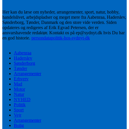
Her kan du læse om nyheder, arrangementer, sport, natur, hobby,
handelslivet, arbejdspladser og meget mere fra Aabenraa, Haderslev,
Sønderborg, Tønder, Danmark og den store vide verden. Siden
opdateres og redigeres af Erik Egvad Petersen, der er
ansvarshavende redaktør. Kontakt os på ep@sydnyt.dk hvis Du har
en god historie.
persondatapolitik-hos-sydnyt-dk
Aabenraa
Haderslev
Sønderborg
Tønder
Arrangementer
Erhverv
Mad
Motor
Natur
NYHED
Politik
Sport
Vejr
Arrangementer
Bolig