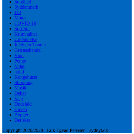
Sundhed
Syddanmark
112
Motor
COVID-19
Sort Sol
Kriminalitet
Uddannelse
Julebyen Tønder
Grænsehandel
Vind
Penge
Miljø
politi
Kongehuset
Shopping
Musik
Debat
Valg
Dødsfald
Haven
Byggeri
Det sker
Copyright 2020/2028 - Erik Egvad Petersen - sydnyt.dk