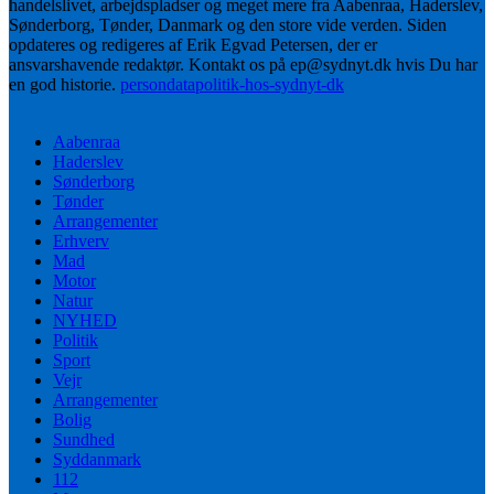
handelslivet, arbejdspladser og meget mere fra Aabenraa, Haderslev,
Sønderborg, Tønder, Danmark og den store vide verden. Siden
opdateres og redigeres af Erik Egvad Petersen, der er
ansvarshavende redaktør. Kontakt os på ep@sydnyt.dk hvis Du har
en god historie.
persondatapolitik-hos-sydnyt-dk
Aabenraa
Haderslev
Sønderborg
Tønder
Arrangementer
Erhverv
Mad
Motor
Natur
NYHED
Politik
Sport
Vejr
Arrangementer
Bolig
Sundhed
Syddanmark
112