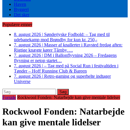
Haven
Byggeri
Det sker
Populære emner
8. august 2026
|
Sønderjyske Fodbold: – Tag med til
udebanekamp mod Brøndby for kun kr. 250,-
7. august 2026
|
Masser af knallerter i Ravsted fredag aften:
Rigtige knægte kører Tårnby….
7. august 2026
|
DM i Ballonflyvning 2026 – Fredagens
flyvning er netop startet…
7. august 2026
|
– Tag med på Social Run i festivaltiden i
Tønder – Hoff Running Club & Bareen
7. august 2026
|
Retro-gaming og superhelte indtager
Universe
Søg
efter:
Forside
Rockwool Fonden: Natarbejde kan give mentale lidelser
Rockwool Fonden: Natarbejde
kan give mentale lidelser