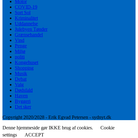
Motor
COVID-19
Sort Sol
Kriminalitet
Uddannelse
Julebyen Tønder
Grænsehandel
Vind
Penge
Miljø
politi
Kongehuset
Shopping
Musik
Debat
Valg
Dødsfald
Haven
Byggeri
Det sker
Copyright 2020/2028 - Erik Egvad Petersen - sydnyt.dk
Denne hjemmeside gør IKKE brug af cookies.
Cookie
settings
ACCEPT