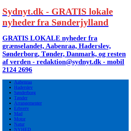
Sydnyt.dk - GRATIS lokale
nyheder fra Sønderjylland
GRATIS LOKALE nyheder fra
grænselandet, Aabenraa, Haderslev,
Sønderborg, Tønder, Danmark, og resten
af verden - redaktion@sydnyt.dk - mobil
2124 2696
Aabenraa
Haderslev
Sønderborg
Tønder
Arrangementer
Erhverv
Mad
Motor
Natur
NYHED