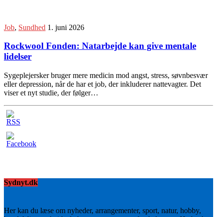
Job
,
Sundhed
1. juni 2026
Rockwool Fonden: Natarbejde kan give mentale
lidelser
Sygeplejersker bruger mere medicin mod angst, stress, søvnbesvær
eller depression, når de har et job, der inkluderer nattevagter. Det
viser et nyt studie, der følger…
Sydnyt.dk
Her kan du læse om nyheder, arrangementer, sport, natur, hobby,