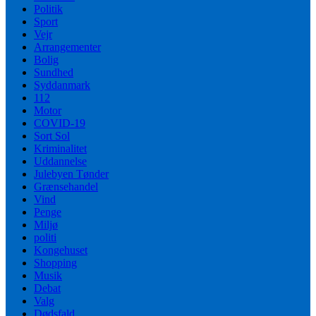
Politik
Sport
Vejr
Arrangementer
Bolig
Sundhed
Syddanmark
112
Motor
COVID-19
Sort Sol
Kriminalitet
Uddannelse
Julebyen Tønder
Grænsehandel
Vind
Penge
Miljø
politi
Kongehuset
Shopping
Musik
Debat
Valg
Dødsfald