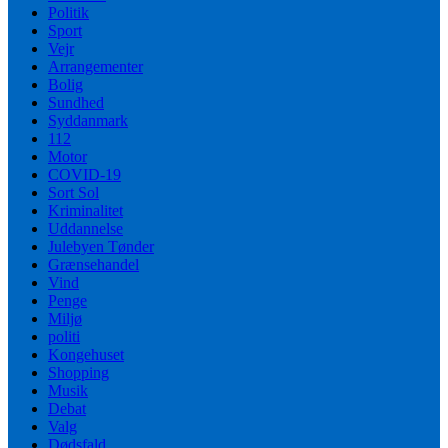
Politik
Sport
Vejr
Arrangementer
Bolig
Sundhed
Syddanmark
112
Motor
COVID-19
Sort Sol
Kriminalitet
Uddannelse
Julebyen Tønder
Grænsehandel
Vind
Penge
Miljø
politi
Kongehuset
Shopping
Musik
Debat
Valg
Dødsfald