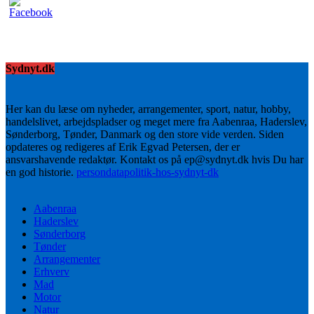
Sydnyt.dk
Her kan du læse om nyheder, arrangementer, sport, natur, hobby,
handelslivet, arbejdspladser og meget mere fra Aabenraa, Haderslev,
Sønderborg, Tønder, Danmark og den store vide verden. Siden
opdateres og redigeres af Erik Egvad Petersen, der er
ansvarshavende redaktør. Kontakt os på ep@sydnyt.dk hvis Du har
en god historie.
persondatapolitik-hos-sydnyt-dk
Aabenraa
Haderslev
Sønderborg
Tønder
Arrangementer
Erhverv
Mad
Motor
Natur