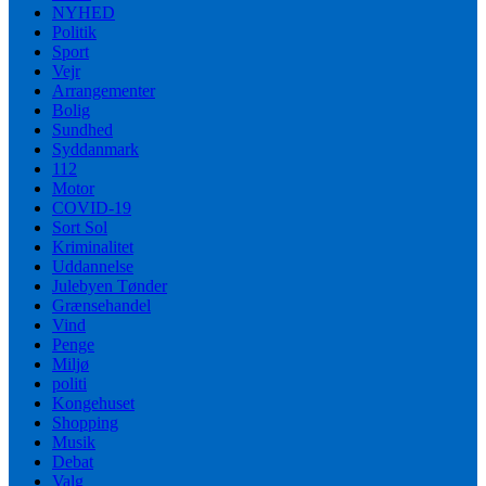
NYHED
Politik
Sport
Vejr
Arrangementer
Bolig
Sundhed
Syddanmark
112
Motor
COVID-19
Sort Sol
Kriminalitet
Uddannelse
Julebyen Tønder
Grænsehandel
Vind
Penge
Miljø
politi
Kongehuset
Shopping
Musik
Debat
Valg