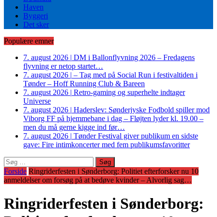
Haven
Byggeri
Det sker
Populære emner
7. august 2026
|
DM i Ballonflyvning 2026 – Fredagens
flyvning er netop startet…
7. august 2026
|
– Tag med på Social Run i festivaltiden i
Tønder – Hoff Running Club & Bareen
7. august 2026
|
Retro-gaming og superhelte indtager
Universe
7. august 2026
|
Haderslev: Sønderjyske Fodbold spiller mod
Viborg FF på hjemmebane i dag – Fløjten lyder kl. 19.00 –
men du må gerne kigge ind før…
7. august 2026
|
Tønder Festival giver publikum en sidste
gave: Fire intimkoncerter med fem publikumsfavoritter
Søg
efter:
Forside
Ringriderfesten i Sønderborg: Politiet efterforsker nu 10
anmeldelser om forsøg på at bedøve kvinder – Alvorlig sag…
Ringriderfesten i Sønderborg: