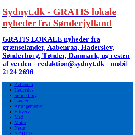
Sydnyt.dk - GRATIS lokale
nyheder fra Sønderjylland
GRATIS LOKALE nyheder fra
grænselandet, Aabenraa, Haderslev,
Sønderborg, Tønder, Danmark, og resten
af verden - redaktion@sydnyt.dk - mobil
2124 2696
Aabenraa
Haderslev
Sønderborg
Tønder
Arrangementer
Erhverv
Mad
Motor
Natur
NYHED