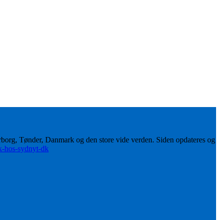
erborg, Tønder, Danmark og den store vide verden. Siden opdateres og
ik-hos-sydnyt-dk