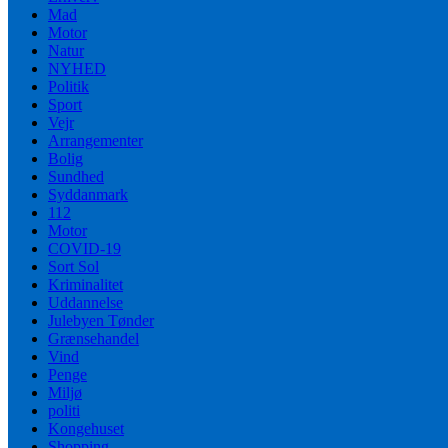
Mad
Motor
Natur
NYHED
Politik
Sport
Vejr
Arrangementer
Bolig
Sundhed
Syddanmark
112
Motor
COVID-19
Sort Sol
Kriminalitet
Uddannelse
Julebyen Tønder
Grænsehandel
Vind
Penge
Miljø
politi
Kongehuset
Shopping