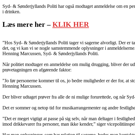
Syd- & Sønderjyllands Politi har også modtaget anmeldelse om en perso
i drinken.
Læs mere her –
KLIK HER
”Hos Syd- & Sønderjyllands Politi tager vi sagerne alvorligt. Der er ta
det, og vi kan vi se nogle samstemmende oplysninger i anmeldelserne.
Henning Marcussen, Syd- & Sønderjyllands Politi.
Når politiet modtager en anmeldelse om mulig drugging, bliver der udt
prøvetagningen en afgørende faktor:
”Jo før personerne kommer til os, jo bedre muligheder er der for, at st
Henning Marcussen.
Der bliver udtaget prøver fra alle de ni mulige forurettede, og når Syd-
Det er sommer og netop tid for musikarrangementer og andre festlighe
”Det er meget vigtigt at passe på sig selv, når man deltager i festligh
imod drikkevarer fra personer, man ikke kender,” siger vicepolitiin
Har man oplysninger, som har relation til sagerne, bedes man kontakte 