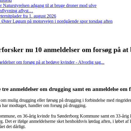
ansfeld
 Naturstyrelsen adgang til at bruge droner mod ulve
nflyvning aflyst…
ernitplader fra 1. august 2026
 ved Øster Løgum på motorvejen i nordgående spor torsdag aften
erforsker nu 10 anmeldelser om forsøg på a
meldelser om forsøg på at bedøve kvinder - Alvorlig sag...
re tre anmeldelser om drugging samt en anmeldelse om 
r om mulig drugging eller førsøg på drugging i forbindelse med ringride
sen har modtaget, handler om forsøg på drugging.
Kommune, en 36-årig kvinde fra Sønderborg Kommune samt en 33-årig 
g. Det er ifølge anmeldelserne sket henholdsvis lørdag aften, i løbet a
ået det dårligt.