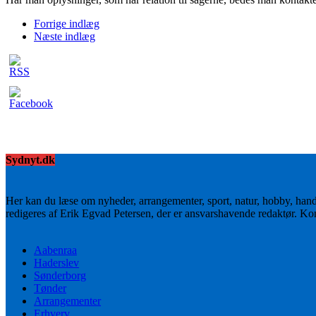
Forrige indlæg
Næste indlæg
Sydnyt.dk
Her kan du læse om nyheder, arrangementer, sport, natur, hobby, han
redigeres af Erik Egvad Petersen, der er ansvarshavende redaktør. K
Aabenraa
Haderslev
Sønderborg
Tønder
Arrangementer
Erhverv