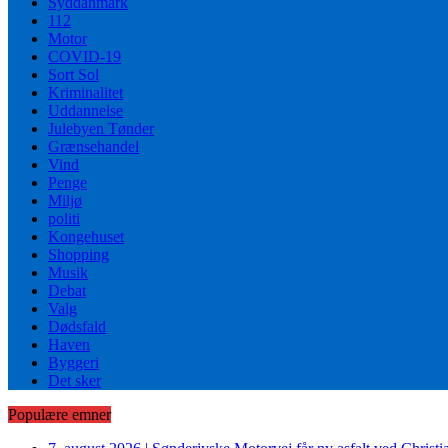
Syddanmark
112
Motor
COVID-19
Sort Sol
Kriminalitet
Uddannelse
Julebyen Tønder
Grænsehandel
Vind
Penge
Miljø
politi
Kongehuset
Shopping
Musik
Debat
Valg
Dødsfald
Haven
Byggeri
Det sker
Populære emner