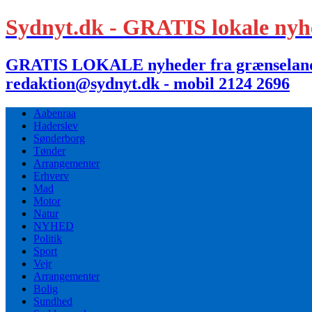
Sydnyt.dk - GRATIS lokale nyh
GRATIS LOKALE nyheder fra grænselandet,
redaktion@sydnyt.dk - mobil 2124 2696
Aabenraa
Haderslev
Sønderborg
Tønder
Arrangementer
Erhverv
Mad
Motor
Natur
NYHED
Politik
Sport
Vejr
Arrangementer
Bolig
Sundhed