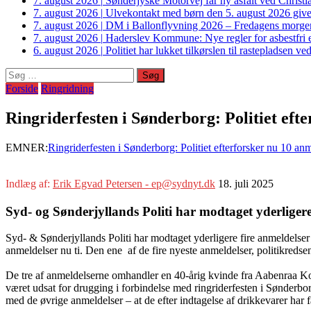
7. august 2026
|
Sønderjyske Motorvej får ny asfalt ved Christi
7. august 2026
|
Ulvekontakt med børn den 5. august 2026 giver
7. august 2026
|
DM i Ballonflyvning 2026 – Fredagens morge
7. august 2026
|
Haderslev Kommune: Nye regler for asbestfri et
6. august 2026
|
Politiet har lukket tilkørslen til rastepladsen
Søg
efter:
Forside
Ringridning
Ringriderfesten i Sønderborg: Politiet eft
EMNER:
Ringriderfesten i Sønderborg: Politiet efterforsker nu 10 an
Indlæg af:
Erik Egvad Petersen - ep@sydnyt.dk
18. juli 2025
Syd- og Sønderjyllands Politi har modtaget yderlige
Syd- & Sønderjyllands Politi har modtaget yderligere fire anmeldelse
anmeldelser nu ti. Den ene af de fire nyeste anmeldelser, politikred
De tre af anmeldelserne omhandler en 40-årig kvinde fra Aabenraa 
været udsat for drugging i forbindelse med ringriderfesten i Sønderbor
med de øvrige anmeldelser – at de efter indtagelse af drikkevarer har f