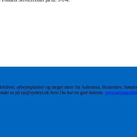
delslivet, arbejdspladser og meget mere fra Aabenraa, Haderslev, Sønd
ontakt os på ep@sydnyt.dk hvis Du har en god historie.
persondatapolit