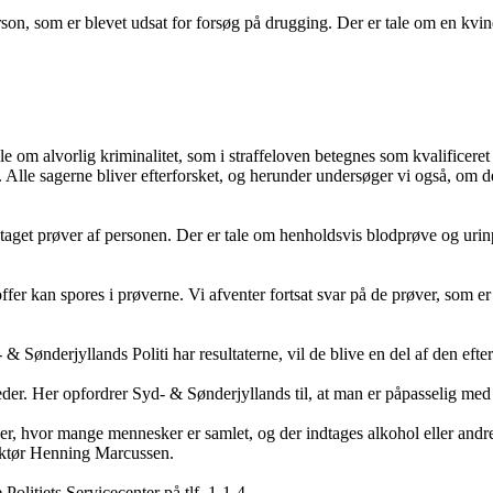
n, som er blevet udsat for forsøg på drugging. Der er tale om en kvind
le om alvorlig kriminalitet, som i straffeloven betegnes som kvalificeret
 Alle sagerne bliver efterforsket, og herunder undersøger vi også, om
aget prøver af personen. Der er tale om henholdsvis blodprøve og urinpr
offer kan spores i prøverne. Vi afventer fortsat svar på de prøver, som e
 & Sønderjyllands Politi har resultaterne, vil de blive en del af den eft
der. Her opfordrer Syd- & Sønderjyllands til, at man er påpasselig med
eder, hvor mange mennesker er samlet, og der indtages alkohol eller andr
spektør Henning Marcussen.
Politiets Servicecenter på tlf. 1-1-4.