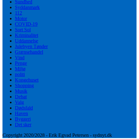
Sundhed
Syddanmark
112
Motor
COVID-19
Sort Sol
Kriminalitet
Uddannelse
Julebyen Tønder
Grænsehandel
Vind
Penge
Miljø
politi
Kongehuset
Shopping
Musik
Debat
Valg
Dødsfald
Haven
Byggeri
Det sker
Copyright 2020/2028 - Erik Egvad Petersen - sydnyt.dk