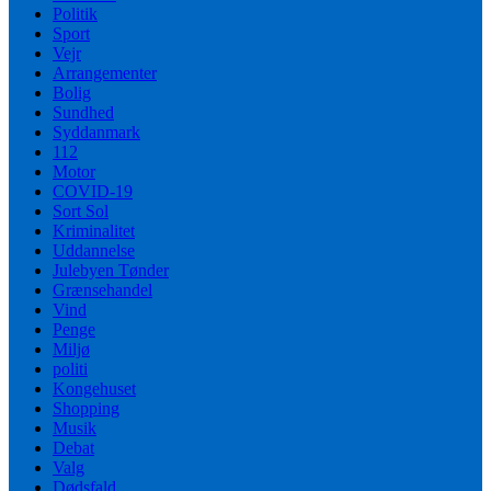
Politik
Sport
Vejr
Arrangementer
Bolig
Sundhed
Syddanmark
112
Motor
COVID-19
Sort Sol
Kriminalitet
Uddannelse
Julebyen Tønder
Grænsehandel
Vind
Penge
Miljø
politi
Kongehuset
Shopping
Musik
Debat
Valg
Dødsfald