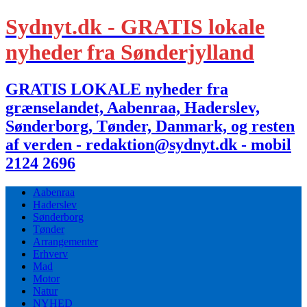
Sydnyt.dk - GRATIS lokale
nyheder fra Sønderjylland
GRATIS LOKALE nyheder fra
grænselandet, Aabenraa, Haderslev,
Sønderborg, Tønder, Danmark, og resten
af verden - redaktion@sydnyt.dk - mobil
2124 2696
Aabenraa
Haderslev
Sønderborg
Tønder
Arrangementer
Erhverv
Mad
Motor
Natur
NYHED