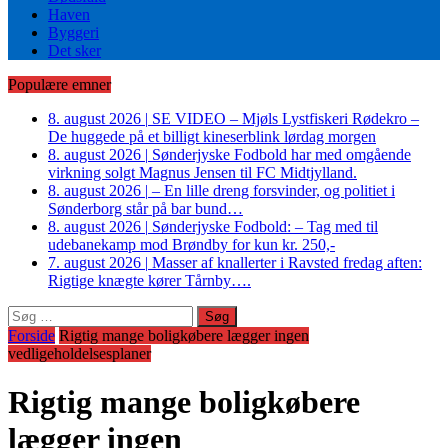
Haven
Byggeri
Det sker
Populære emner
8. august 2026
|
SE VIDEO – Mjøls Lystfiskeri Rødekro –
De huggede på et billigt kineserblink lørdag morgen
8. august 2026
|
Sønderjyske Fodbold har med omgående
virkning solgt Magnus Jensen til FC Midtjylland.
8. august 2026
|
– En lille dreng forsvinder, og politiet i
Sønderborg står på bar bund…
8. august 2026
|
Sønderjyske Fodbold: – Tag med til
udebanekamp mod Brøndby for kun kr. 250,-
7. august 2026
|
Masser af knallerter i Ravsted fredag aften:
Rigtige knægte kører Tårnby….
Søg
efter:
Forside
Rigtig mange boligkøbere lægger ingen
vedligeholdelsesplaner
Rigtig mange boligkøbere
lægger ingen