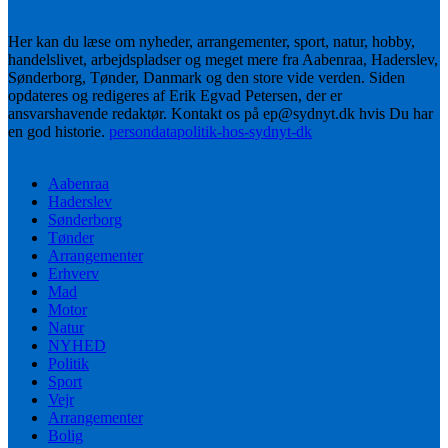
Her kan du læse om nyheder, arrangementer, sport, natur, hobby,
handelslivet, arbejdspladser og meget mere fra Aabenraa, Haderslev,
Sønderborg, Tønder, Danmark og den store vide verden. Siden
opdateres og redigeres af Erik Egvad Petersen, der er
ansvarshavende redaktør. Kontakt os på ep@sydnyt.dk hvis Du har
en god historie.
persondatapolitik-hos-sydnyt-dk
Aabenraa
Haderslev
Sønderborg
Tønder
Arrangementer
Erhverv
Mad
Motor
Natur
NYHED
Politik
Sport
Vejr
Arrangementer
Bolig