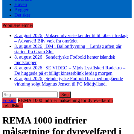
Haven
Byggeri
Det sker
Populære emner
8. august 2026
|
Voksen ulv viste tænder til til løber i fredags
– Advarsel! Bliv væk fra området
8. august 2026
|
DM i Ballonflyvning – Lørdag aften går
starten fra Gram Slot
8. august 2026
|
Sønderjyske Fodbold henter islandsk
midtstopper
8. august 2026
|
SE VIDEO – Mjøls Lystfiskeri Rødekro –
De huggede på et billigt kineserblink lørdag morgen
8. august 2026
|
Sønderjyske Fodbold har med omgående
virkning solgt Magnus Jensen til FC Midtjylland.
Søg
efter:
Forside
REMA 1000 indfrier målsætning for dyrevelfærd i
køledisken
REMA 1000 indfrier
målsætning for dyrevelfærd i