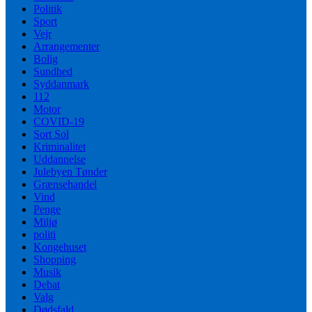
Politik
Sport
Vejr
Arrangementer
Bolig
Sundhed
Syddanmark
112
Motor
COVID-19
Sort Sol
Kriminalitet
Uddannelse
Julebyen Tønder
Grænsehandel
Vind
Penge
Miljø
politi
Kongehuset
Shopping
Musik
Debat
Valg
Dødsfald