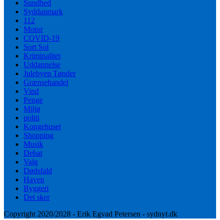
Sundhed
Syddanmark
112
Motor
COVID-19
Sort Sol
Kriminalitet
Uddannelse
Julebyen Tønder
Grænsehandel
Vind
Penge
Miljø
politi
Kongehuset
Shopping
Musik
Debat
Valg
Dødsfald
Haven
Byggeri
Det sker
Copyright 2020/2028 - Erik Egvad Petersen - sydnyt.dk