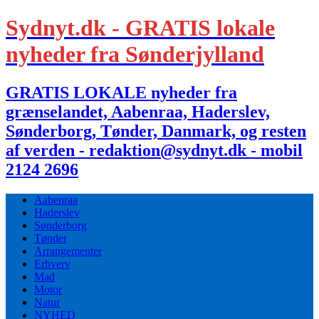
Sydnyt.dk - GRATIS lokale
nyheder fra Sønderjylland
GRATIS LOKALE nyheder fra
grænselandet, Aabenraa, Haderslev,
Sønderborg, Tønder, Danmark, og resten
af verden - redaktion@sydnyt.dk - mobil
2124 2696
Aabenraa
Haderslev
Sønderborg
Tønder
Arrangementer
Erhverv
Mad
Motor
Natur
NYHED