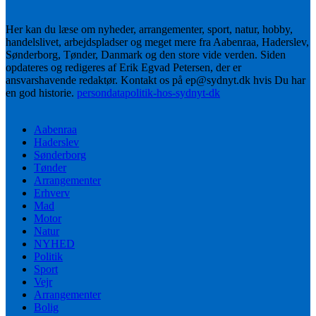
Her kan du læse om nyheder, arrangementer, sport, natur, hobby,
handelslivet, arbejdspladser og meget mere fra Aabenraa, Haderslev,
Sønderborg, Tønder, Danmark og den store vide verden. Siden
opdateres og redigeres af Erik Egvad Petersen, der er
ansvarshavende redaktør. Kontakt os på ep@sydnyt.dk hvis Du har
en god historie.
persondatapolitik-hos-sydnyt-dk
Aabenraa
Haderslev
Sønderborg
Tønder
Arrangementer
Erhverv
Mad
Motor
Natur
NYHED
Politik
Sport
Vejr
Arrangementer
Bolig