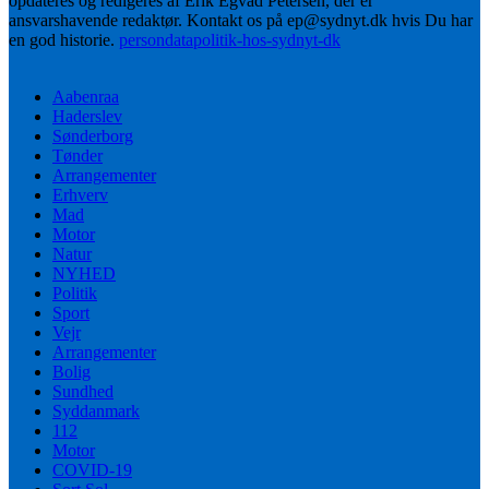
opdateres og redigeres af Erik Egvad Petersen, der er
ansvarshavende redaktør. Kontakt os på ep@sydnyt.dk hvis Du har
en god historie.
persondatapolitik-hos-sydnyt-dk
Aabenraa
Haderslev
Sønderborg
Tønder
Arrangementer
Erhverv
Mad
Motor
Natur
NYHED
Politik
Sport
Vejr
Arrangementer
Bolig
Sundhed
Syddanmark
112
Motor
COVID-19