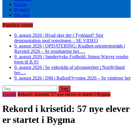
Haven
Byggeri
Det sker
Populære emner
9. august 2026
|
Hvad sker der i Tyskland? Stor
demonstration mod regeringen – SE VIDEO
9. august 2026
|
OPDATERING: Knallert-orienteringsløb i
Ravsted 2026 – Se resultaterne her….
9. august 2026
|
Sønderjyske Fodbold: Simon Wæver vender
hjem til B.93
9. august 2026
|
Se videoklip af ulveangrebet i Nordjylland
her….
9. august 2026
|
DM i BallonFlyvning 2026 – Se vinderne her
Søg
efter:
Forside
Rekord i krisetid: 57 nye elever er startet i Bygma
Rekord i krisetid: 57 nye elever
er startet i Bygma