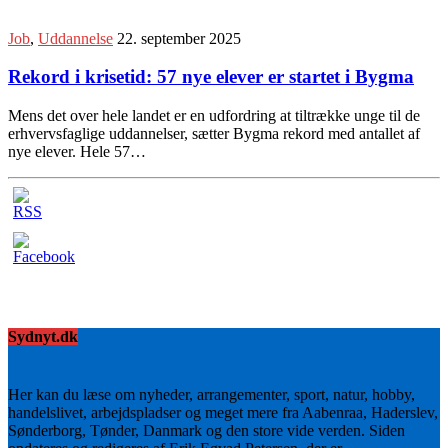
Job
,
Uddannelse
22. september 2025
Rekord i krisetid: 57 nye elever er startet i Bygma
Mens det over hele landet er en udfordring at tiltrække unge til de
erhvervsfaglige uddannelser, sætter Bygma rekord med antallet af
nye elever. Hele 57…
Sydnyt.dk
Her kan du læse om nyheder, arrangementer, sport, natur, hobby,
handelslivet, arbejdspladser og meget mere fra Aabenraa, Haderslev,
Sønderborg, Tønder, Danmark og den store vide verden. Siden