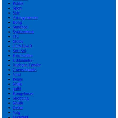
Politik
Sport
Vejr
Arrangementer
Bolig
Sundhed
Syddanmark
112
Motor
COVID-19
Sort Sol
Kriminalitet
Uddannelse
Julebyen Tønder
Grænsehandel
Vind
Penge
Miljø
politi
Kongehuset
Shopping
Musik
Debat
Valg
Dødsfald