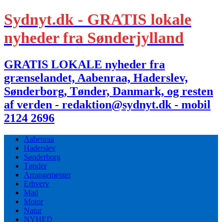
Sydnyt.dk - GRATIS lokale
nyheder fra Sønderjylland
GRATIS LOKALE nyheder fra
grænselandet, Aabenraa, Haderslev,
Sønderborg, Tønder, Danmark, og resten
af verden - redaktion@sydnyt.dk - mobil
2124 2696
Aabenraa
Haderslev
Sønderborg
Tønder
Arrangementer
Erhverv
Mad
Motor
Natur
NYHED