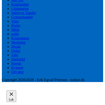
Sort Sol
Kriminalitet
Uddannelse
Julebyen Tønder
Grænsehandel
Vind
Penge
Miljø
politi
Kongehuset
Shopping
Musik
Debat
Valg
Dødsfald
Haven
Byggeri
Det sker
Copyright 2020/2028 - Erik Egvad Petersen - sydnyt.dk
Luk