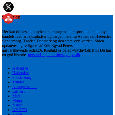
Sydnyt.dk
Her kan du læse om nyheder, arrangementer, sport, natur, hobby,
handelslivet, arbejdspladser og meget mere fra Aabenraa, Haderslev,
Sønderborg, Tønder, Danmark og den store vide verden. Siden
opdateres og redigeres af Erik Egvad Petersen, der er
ansvarshavende redaktør. Kontakt os på ep@sydnyt.dk hvis Du har
en god historie.
persondatapolitik-hos-sydnyt-dk
Aabenraa
Haderslev
Sønderborg
Tønder
Arrangementer
Erhverv
Mad
Motor
Natur
NYHED
Politik