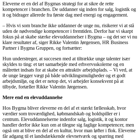
Eleverne er en del af Bygmas strategi for at sikre de rette
kompetencer i branchen. De uddanner sig inden for salg, logistik og
it og bidrager allerede fra første dag med energi og engagement.
– Hvis vi som branche ikke uddanner de unge nu, risikerer vi at stå
uden de nødvendige kompetencer i fremtiden. Derfor har vi skarpt
fokus på at skabe stærke elevuddannelser i Bygma – og det ser vi nu
klare resultater af, siger Rikke Valentin Jørgensen, HR Business
Partner i Bygma Gruppen, og fortsætter:
Hun understreger, at succesen med at tiltrække unge talenter især
skyldes to ting: et tæt samarbejde med erhvervsskolerne og en
målrettet indsats for at skabe en attraktiv arbejdsplads. – Vi ved, at
de unge lægger vægt på både udviklingsmuligheder og et godt
arbejdsmiljø, og det er netop det, vi arbejder konsekvent på at
tilbyde, fortæller Rikke Valentin Jørgensen.
Mere end en elevuddannelse
Hos Bygma bliver eleverne en del af et stærkt fællesskab, hvor
værdier som troværdighed, købmandskab og holdspiller er i
centrum. Elevuddannelserne indenfor salg, logistik, it og kontor
handler derfor ikke kun om at tilegne sig faglige kompetencer, men
også om at blive en del af en kultur, hvor man løfter i flok. Eleverne
får adgang til et landsdækkende elevnetværk og sparring med