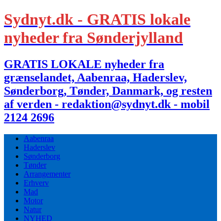
Sydnyt.dk - GRATIS lokale
nyheder fra Sønderjylland
GRATIS LOKALE nyheder fra
grænselandet, Aabenraa, Haderslev,
Sønderborg, Tønder, Danmark, og resten
af verden - redaktion@sydnyt.dk - mobil
2124 2696
Aabenraa
Haderslev
Sønderborg
Tønder
Arrangementer
Erhverv
Mad
Motor
Natur
NYHED