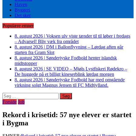
Haven
Byggeri
Det sker
Populære emner
8. august 2026
|
Voksen ulv viste tænder til til løber i fredags
– Advarsel! Bliv væk fra området
8. august 2026
|
DM i Ballonflyvning – Lørdag aften går
starten fra Gram Slot
8. august 2026
|
Sønderjyske Fodbold henter islandsk
midtstopper
8. august 2026
|
SE VIDEO – Mjøls Lystfiskeri Rødekro –
De huggede på et billigt kineserblink lørdag morgen
8. august 2026
|
Sønderjyske Fodbold har med omgående
virkning solgt Magnus Jensen til FC Midtjylland.
Søg
efter:
Forside
Job
Rekord i krisetid: 57 nye elever er startet
i Bygma
EMNER:
Rekord i krisetid: 57 nye elever er startet i Bygma