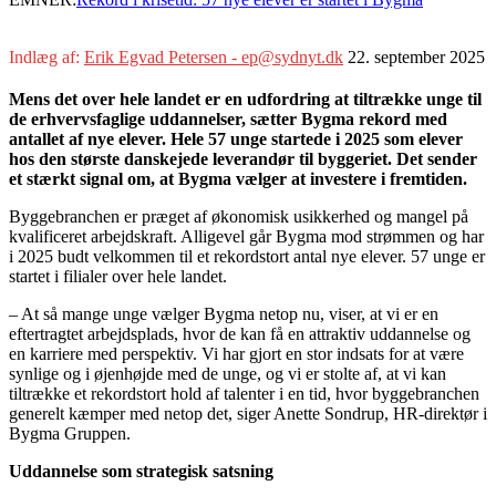
Indlæg af:
Erik Egvad Petersen - ep@sydnyt.dk
22. september 2025
Mens det over hele landet er en udfordring at tiltrække unge til
de erhvervsfaglige uddannelser, sætter Bygma rekord med
antallet af nye elever. Hele 57 unge startede i 2025 som elever
hos den største danskejede leverandør til byggeriet. Det sender
et stærkt signal om, at Bygma vælger at investere i fremtiden.
Byggebranchen er præget af økonomisk usikkerhed og mangel på
kvalificeret arbejdskraft. Alligevel går Bygma mod strømmen og har
i 2025 budt velkommen til et rekordstort antal nye elever. 57 unge er
startet i filialer over hele landet.
– At så mange unge vælger Bygma netop nu, viser, at vi er en
eftertragtet arbejdsplads, hvor de kan få en attraktiv uddannelse og
en karriere med perspektiv. Vi har gjort en stor indsats for at være
synlige og i øjenhøjde med de unge, og vi er stolte af, at vi kan
tiltrække et rekordstort hold af talenter i en tid, hvor byggebranchen
generelt kæmper med netop det, siger Anette Sondrup, HR-direktør i
Bygma Gruppen.
Uddannelse som strategisk satsning