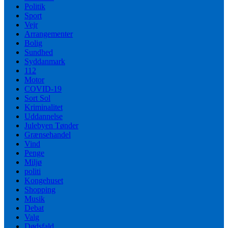
Politik
Sport
Vejr
Arrangementer
Bolig
Sundhed
Syddanmark
112
Motor
COVID-19
Sort Sol
Kriminalitet
Uddannelse
Julebyen Tønder
Grænsehandel
Vind
Penge
Miljø
politi
Kongehuset
Shopping
Musik
Debat
Valg
Dødsfald