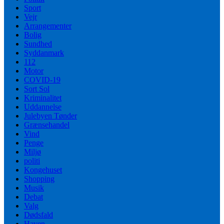
Sport
Vejr
Arrangementer
Bolig
Sundhed
Syddanmark
112
Motor
COVID-19
Sort Sol
Kriminalitet
Uddannelse
Julebyen Tønder
Grænsehandel
Vind
Penge
Miljø
politi
Kongehuset
Shopping
Musik
Debat
Valg
Dødsfald
Haven