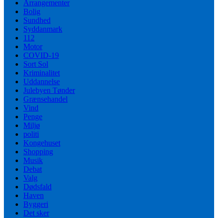
Arrangementer
Bolig
Sundhed
Syddanmark
112
Motor
COVID-19
Sort Sol
Kriminalitet
Uddannelse
Julebyen Tønder
Grænsehandel
Vind
Penge
Miljø
politi
Kongehuset
Shopping
Musik
Debat
Valg
Dødsfald
Haven
Byggeri
Det sker