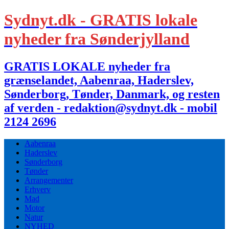
Sydnyt.dk - GRATIS lokale
nyheder fra Sønderjylland
GRATIS LOKALE nyheder fra
grænselandet, Aabenraa, Haderslev,
Sønderborg, Tønder, Danmark, og resten
af verden - redaktion@sydnyt.dk - mobil
2124 2696
Aabenraa
Haderslev
Sønderborg
Tønder
Arrangementer
Erhverv
Mad
Motor
Natur
NYHED