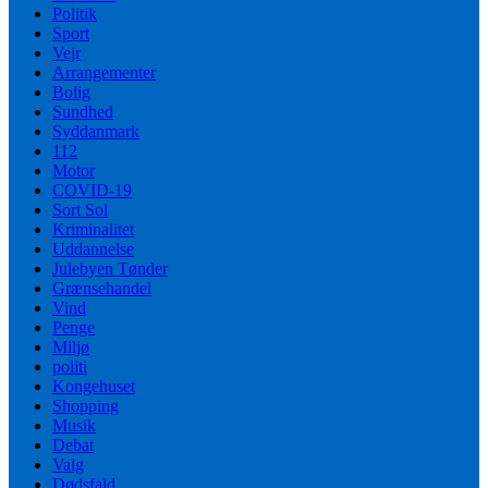
Politik
Sport
Vejr
Arrangementer
Bolig
Sundhed
Syddanmark
112
Motor
COVID-19
Sort Sol
Kriminalitet
Uddannelse
Julebyen Tønder
Grænsehandel
Vind
Penge
Miljø
politi
Kongehuset
Shopping
Musik
Debat
Valg
Dødsfald