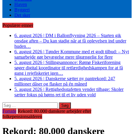
Haven
Byggeri
Det sker
Populære emner
6. august 2026
|
DM i Ballonflyvning 2026 – Starten gik
onsdag aften – Du kan stadig når at få oplevelsen ind under
huden…
6. august 2026
|
Tønder Kommune med et godt tilbud: – Nyt
samarbejde gør bevægelse mere tilgængelig for flere
5. august 2026
|
Stillingsannonce: Rømø Fiskeriforening
søger digital koordinator til retfærdighedskampen for at få
gang i rejefiskeriet igen…
5. august 2026
|
Danskerne sætter ny pantrekord: 247
millioner dåser og flasker på én måned
5. august 2026
|
Rettighedsstafetten vender tilbage: Skoler
sætter fokus på børns ret til et liv uden vold
Søg
efter:
Forside
Rekord: 80.000 danskere arbejder efter
folkepensionsalderen
Rekord: 80.000 danskere