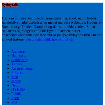
Sydnyt.dk
Her kan du læse om nyheder, arrangementer, sport, natur, hobby,
handelslivet, arbejdspladser og meget mere fra Aabenraa, Haderslev,
Sønderborg, Tønder, Danmark og den store vide verden. Siden
opdateres og redigeres af Erik Egvad Petersen, der er
ansvarshavende redaktør. Kontakt os på ep@sydnyt.dk hvis Du har
en god historie.
persondatapolitik-hos-sydnyt-dk
Aabenraa
Haderslev
Sønderborg
Tønder
Arrangementer
Erhverv
Mad
Motor
Natur
NYHED
Politik
Sport
Vejr