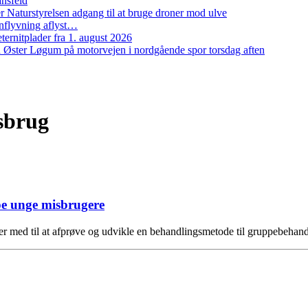
ansfeld
 Naturstyrelsen adgang til at bruge droner mod ulve
nflyvning aflyst…
ernitplader fra 1. august 2026
 ved Øster Løgum på motorvejen i nordgående spor torsdag aften
sbrug
e unge misbrugere
er med til at afprøve og udvikle en behandlingsmetode til gruppebeha