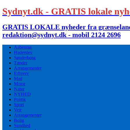
Sydnyt.dk - GRATIS lokale nyh
GRATIS LOKALE nyheder fra grænselandet,
redaktion@sydnyt.dk - mobil 2124 2696
Aabenraa
Haderslev
Sønderborg
Tønder
Arrangementer
Erhverv
Mad
Motor
Natur
NYHED
Politik
Sport
Vejr
Arrangementer
Bolig
Sundhed