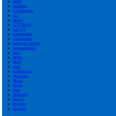
Bolig
Sundhed
Syddanmark
112
Motor
COVID-19
Sort Sol
Kriminalitet
Uddannelse
Julebyen Tønder
Grænsehandel
Vind
Penge
Miljø
politi
Kongehuset
Shopping
Musik
Debat
Valg
Dødsfald
Haven
Byggeri
Det sker