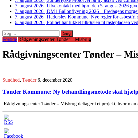
7. august 2026
|
Sønderjyske Motorvej får ny asfalt ved Christi
7. august 2026
|
Ulvekontakt med børn den 5. august 2026 giver
7. august 2026
|
DM i Ballonflyvning 2026 – Fredagens morge
7. august 2026
|
Haderslev Kommune: Nye regler for asbestfri et
6. august 2026
|
Politiet har lukket tilkørslen til rastepladsen
Søg
efter:
Forside
Rådgivningscenter Tønder – Misbrug
Rådgivningscenter Tønder – Mi
Sundhed
,
Tønder
6. december 2020
Tønder Kommune: Ny behandlingsmetode skal hjælp
Rådgivningscenter Tønder – Misbrug deltager i et projekt, hvor man 