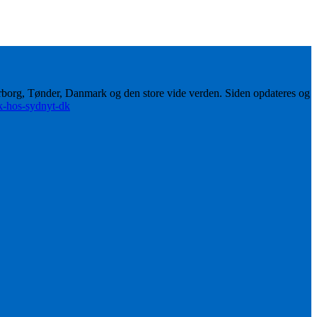
erborg, Tønder, Danmark og den store vide verden. Siden opdateres og
ik-hos-sydnyt-dk