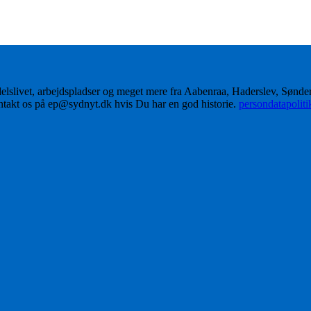
delslivet, arbejdspladser og meget mere fra Aabenraa, Haderslev, Sønd
ontakt os på ep@sydnyt.dk hvis Du har en god historie.
persondatapolit