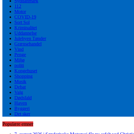
Syddanmark
112
Motor
COVID-19
Sort Sol
Kriminalitet
Uddannelse
Julebyen Tønder
Grænsehandel
Vind
Penge
Miljø
politi
Kongehuset
Shopping
Musik
Debat
Valg
Dødsfald
Haven
Byggeri
Det sker
Populære emner