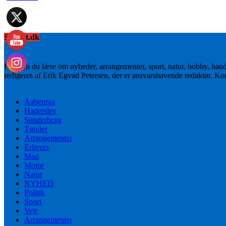
Sydnyt.dk
Her kan du læse om nyheder, arrangementer, sport, natur, hobby, han
redigeres af Erik Egvad Petersen, der er ansvarshavende redaktør. K
Aabenraa
Haderslev
Sønderborg
Tønder
Arrangementer
Erhverv
Mad
Motor
Natur
NYHED
Politik
Sport
Vejr
Arrangementer