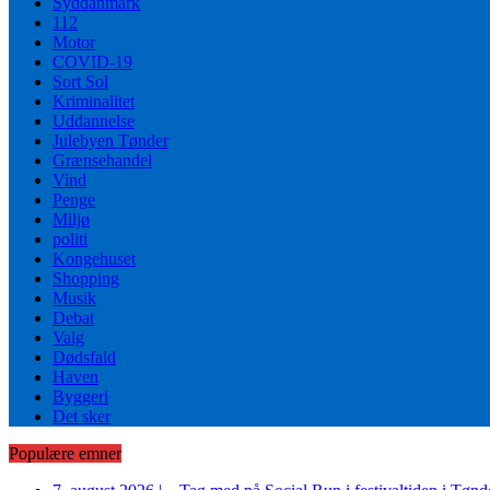
Syddanmark
112
Motor
COVID-19
Sort Sol
Kriminalitet
Uddannelse
Julebyen Tønder
Grænsehandel
Vind
Penge
Miljø
politi
Kongehuset
Shopping
Musik
Debat
Valg
Dødsfald
Haven
Byggeri
Det sker
Populære emner