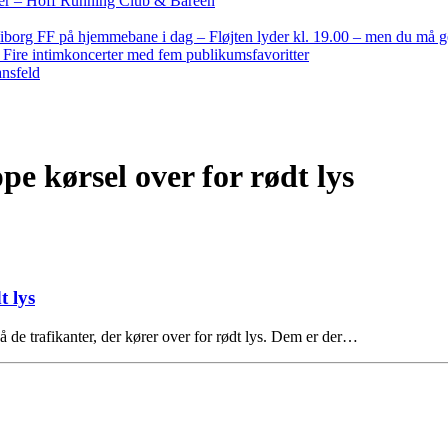
nder – Hoff Running Club & Bareen
iborg FF på hjemmebane i dag – Fløjten lyder kl. 19.00 – men du må 
: Fire intimkoncerter med fem publikumsfavoritter
ansfeld
pe kørsel over for rødt lys
t lys
å de trafikanter, der kører over for rødt lys. Dem er der…