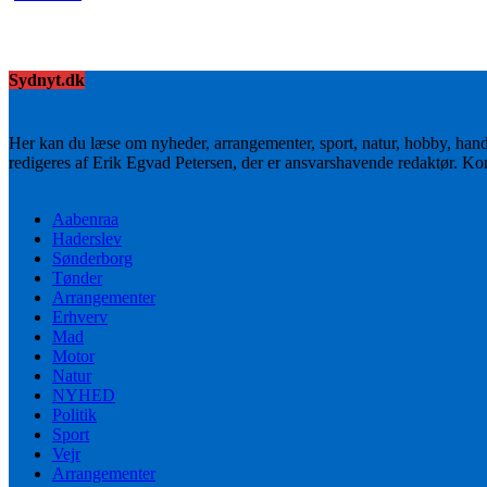
Sydnyt.dk
Her kan du læse om nyheder, arrangementer, sport, natur, hobby, han
redigeres af Erik Egvad Petersen, der er ansvarshavende redaktør. K
Aabenraa
Haderslev
Sønderborg
Tønder
Arrangementer
Erhverv
Mad
Motor
Natur
NYHED
Politik
Sport
Vejr
Arrangementer