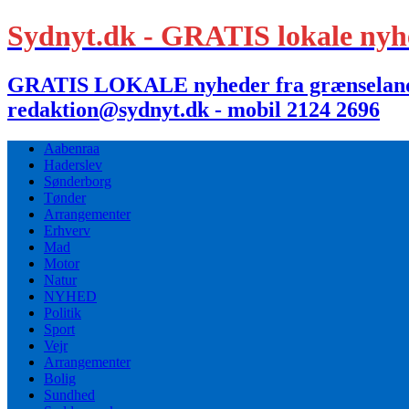
Sydnyt.dk - GRATIS lokale nyh
GRATIS LOKALE nyheder fra grænselandet,
redaktion@sydnyt.dk - mobil 2124 2696
Aabenraa
Haderslev
Sønderborg
Tønder
Arrangementer
Erhverv
Mad
Motor
Natur
NYHED
Politik
Sport
Vejr
Arrangementer
Bolig
Sundhed