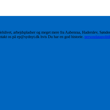
delslivet, arbejdspladser og meget mere fra Aabenraa, Haderslev, Sønd
ontakt os på ep@sydnyt.dk hvis Du har en god historie.
persondatapolit