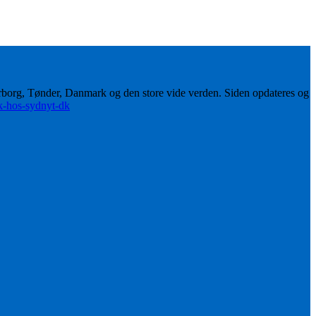
erborg, Tønder, Danmark og den store vide verden. Siden opdateres og
ik-hos-sydnyt-dk