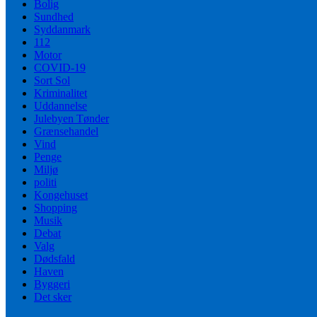
Bolig
Sundhed
Syddanmark
112
Motor
COVID-19
Sort Sol
Kriminalitet
Uddannelse
Julebyen Tønder
Grænsehandel
Vind
Penge
Miljø
politi
Kongehuset
Shopping
Musik
Debat
Valg
Dødsfald
Haven
Byggeri
Det sker