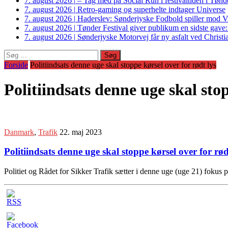
7. august 2026
|
– Tag med på Social Run i festivaltiden i Tø
7. august 2026
|
Retro-gaming og superhelte indtager Universe
7. august 2026
|
Haderslev: Sønderjyske Fodbold spiller mod V
7. august 2026
|
Tønder Festival giver publikum en sidste gave
7. august 2026
|
Sønderjyske Motorvej får ny asfalt ved Christi
Søg
efter:
Forside
Politiindsats denne uge skal stoppe kørsel over for rødt lys
Politiindsats denne uge skal stop
Danmark
,
Trafik
22. maj 2023
Politiindsats denne uge skal stoppe kørsel over for rød
Politiet og Rådet for Sikker Trafik sætter i denne uge (uge 21) fokus p