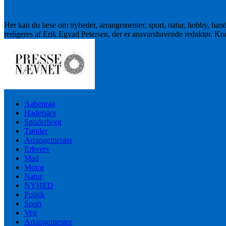
Her kan du læse om nyheder, arrangementer, sport, natur, hobby, han
redigeres af Erik Egvad Petersen, der er ansvarshavende redaktør. K
Aabenraa
Haderslev
Sønderborg
Tønder
Arrangementer
Erhverv
Mad
Motor
Natur
NYHED
Politik
Sport
Vejr
Arrangementer