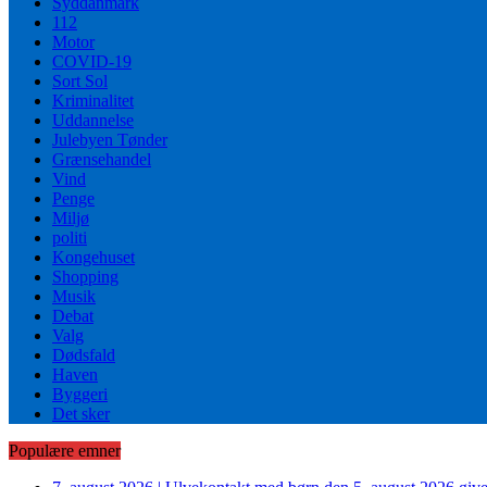
Syddanmark
112
Motor
COVID-19
Sort Sol
Kriminalitet
Uddannelse
Julebyen Tønder
Grænsehandel
Vind
Penge
Miljø
politi
Kongehuset
Shopping
Musik
Debat
Valg
Dødsfald
Haven
Byggeri
Det sker
Populære emner