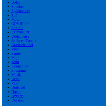
Bolig
Sundhed
Syddanmark
112
Motor
COVID-19
Sort Sol
Kriminalitet
Uddannelse
Julebyen Tønder
Grænsehandel
Vind
Penge
Miljø
politi
Kongehuset
Shopping
Musik
Debat
Valg
Dødsfald
Haven
Byggeri
Det sker