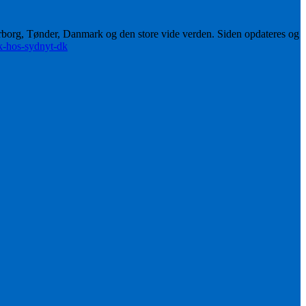
erborg, Tønder, Danmark og den store vide verden. Siden opdateres og
ik-hos-sydnyt-dk