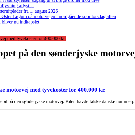
 Naturstyrelsen adgang til at bruge droner mod ulve
nflyvning aflyst…
ernitplader fra 1. august 2026
 ved Øster Løgum på motorvejen i nordgående spor torsdag aften
bliver nu indkapslet
rvej med tyvekoster for 400.000 kr.
oppet på den sønderjyske motorvej
ske motorvej med tyvekoster for 400.000 kr.
il på den sønderjyske motorvej. Bilen havde falske danske nummerpla