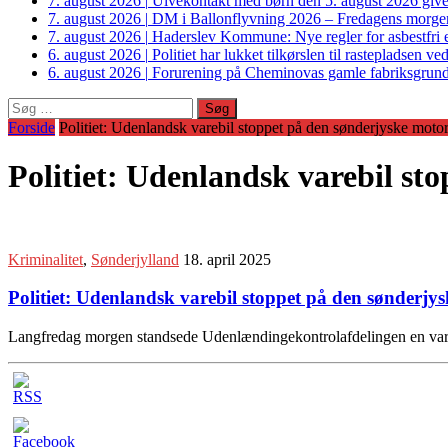
7. august 2026
|
Ulvekontakt med børn den 5. august 2026 giver
7. august 2026
|
DM i Ballonflyvning 2026 – Fredagens morge
7. august 2026
|
Haderslev Kommune: Nye regler for asbestfri et
6. august 2026
|
Politiet har lukket tilkørslen til rastepladsen
6. august 2026
|
Forurening på Cheminovas gamle fabriksgrund 
Søg
efter:
Forside
Politiet: Udenlandsk varebil stoppet på den sønderjyske moto
Politiet: Udenlandsk varebil st
Kriminalitet
,
Sønderjylland
18. april 2025
Politiet: Udenlandsk varebil stoppet på den sønderjy
Langfredag morgen standsede Udenlændingekontrolafdelingen en vareb