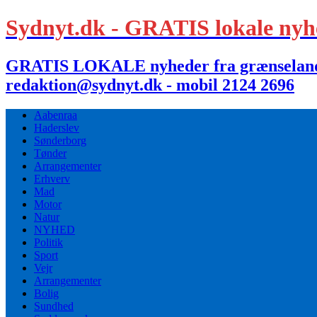
Sydnyt.dk - GRATIS lokale nyh
GRATIS LOKALE nyheder fra grænselandet,
redaktion@sydnyt.dk - mobil 2124 2696
Aabenraa
Haderslev
Sønderborg
Tønder
Arrangementer
Erhverv
Mad
Motor
Natur
NYHED
Politik
Sport
Vejr
Arrangementer
Bolig
Sundhed