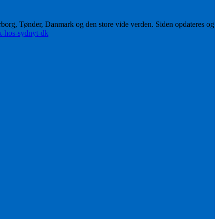
erborg, Tønder, Danmark og den store vide verden. Siden opdateres og
ik-hos-sydnyt-dk