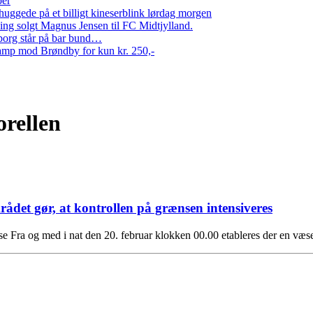
per
ggede på et billigt kineserblink lørdag morgen
ng solgt Magnus Jensen til FC Midtjylland.
erborg står på bar bund…
amp mod Brøndby for kun kr. 250,-
orellen
rådet gør, at kontrollen på grænsen intensiveres
se Fra og med i nat den 20. februar klokken 00.00 etableres der en væs