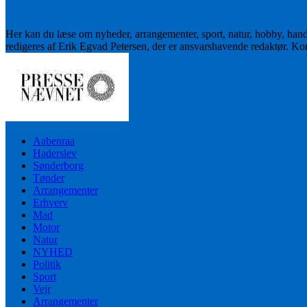
Her kan du læse om nyheder, arrangementer, sport, natur, hobby, han
redigeres af Erik Egvad Petersen, der er ansvarshavende redaktør. K
Aabenraa
Haderslev
Sønderborg
Tønder
Arrangementer
Erhverv
Mad
Motor
Natur
NYHED
Politik
Sport
Vejr
Arrangementer