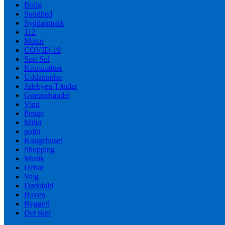
Bolig
Sundhed
Syddanmark
112
Motor
COVID-19
Sort Sol
Kriminalitet
Uddannelse
Julebyen Tønder
Grænsehandel
Vind
Penge
Miljø
politi
Kongehuset
Shopping
Musik
Debat
Valg
Dødsfald
Haven
Byggeri
Det sker