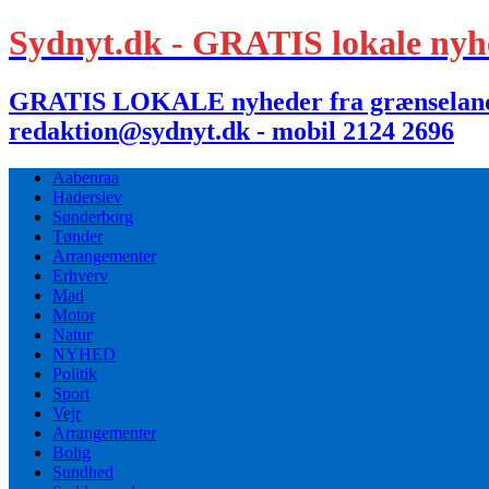
Sydnyt.dk - GRATIS lokale nyh
GRATIS LOKALE nyheder fra grænselandet,
redaktion@sydnyt.dk - mobil 2124 2696
Aabenraa
Haderslev
Sønderborg
Tønder
Arrangementer
Erhverv
Mad
Motor
Natur
NYHED
Politik
Sport
Vejr
Arrangementer
Bolig
Sundhed