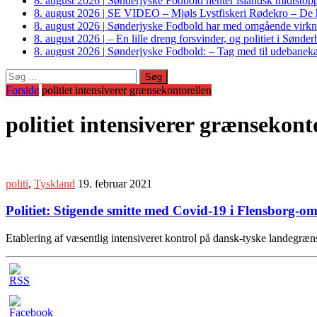
8. august 2026
|
Sønderjyske Fodbold henter islandsk midtstop
8. august 2026
|
SE VIDEO – Mjøls Lystfiskeri Rødekro – De hu
8. august 2026
|
Sønderjyske Fodbold har med omgående virkni
8. august 2026
|
– En lille dreng forsvinder, og politiet i Sønd
8. august 2026
|
Sønderjyske Fodbold: – Tag med til udebanek
Søg
efter:
Forside
politiet intensiverer grænsekontorellen
politiet intensiverer grænsekont
politi
,
Tyskland
19. februar 2021
Politiet: Stigende smitte med Covid-19 i Flensborg-om
Etablering af væsentlig intensiveret kontrol på dansk-tyske landegræn