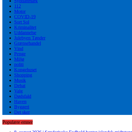
Syddanmark
112
Motor
COVID-19
Sort Sol
Kriminalitet
Uddannelse
Julebyen Tønder
Grænsehandel
Vind
Penge
Miljø
politi
Kongehuset
Shopping
Musik
Debat
Valg
Dødsfald
Haven
Byggeri
Det sker
Populære emner