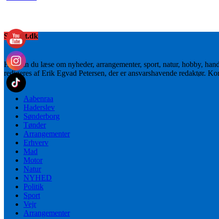
Sydnyt.dk
Her kan du læse om nyheder, arrangementer, sport, natur, hobby, han
redigeres af Erik Egvad Petersen, der er ansvarshavende redaktør. K
Aabenraa
Haderslev
Sønderborg
Tønder
Arrangementer
Erhverv
Mad
Motor
Natur
NYHED
Politik
Sport
Vejr
Arrangementer