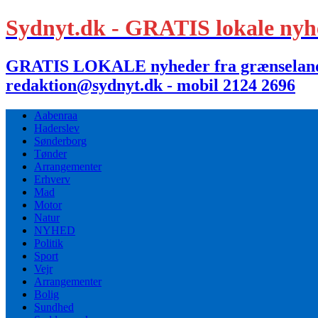
Sydnyt.dk - GRATIS lokale nyh
GRATIS LOKALE nyheder fra grænselandet,
redaktion@sydnyt.dk - mobil 2124 2696
Aabenraa
Haderslev
Sønderborg
Tønder
Arrangementer
Erhverv
Mad
Motor
Natur
NYHED
Politik
Sport
Vejr
Arrangementer
Bolig
Sundhed