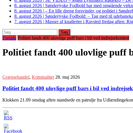
8. august 2026
|
SE VIDEO – Mjøls Lystfiskeri Rødekro – De hu
8. august 2026
|
Sønderjyske Fodbold har med omgående virkni
8. august 2026
|
– En lille dreng forsvinder, og politiet i Sønd
8. august 2026
|
Sønderjyske Fodbold: – Tag med til udebanek
7. august 2026
|
Masser af knallerter i Ravsted fredag aften: 
Søg
efter:
Forside
Politiet fandt 400 ulovlige puff bars i bil ved indrejsekontrol
Politiet fandt 400 ulovlige puff 
Grænsehandel
,
Kriminalitet
28. maj 2026
Politiet fandt 400 ulovlige puff bars i bil ved indre
Klokken 21.09 onsdag aften standsede en patrulje fra Udlændingeko