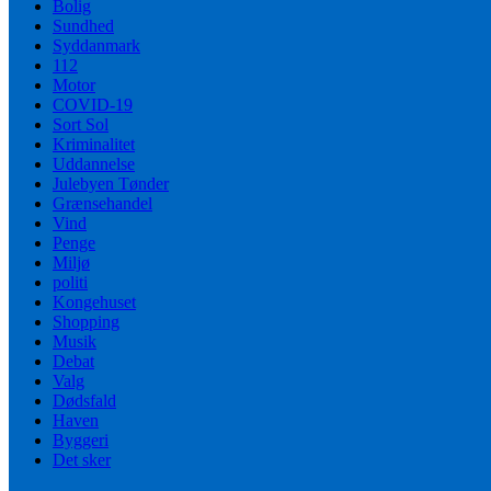
Bolig
Sundhed
Syddanmark
112
Motor
COVID-19
Sort Sol
Kriminalitet
Uddannelse
Julebyen Tønder
Grænsehandel
Vind
Penge
Miljø
politi
Kongehuset
Shopping
Musik
Debat
Valg
Dødsfald
Haven
Byggeri
Det sker