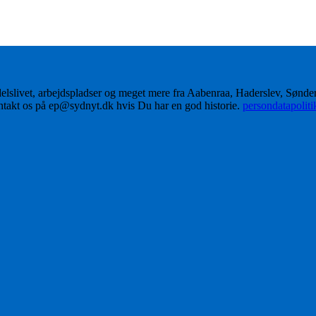
delslivet, arbejdspladser og meget mere fra Aabenraa, Haderslev, Sønd
ontakt os på ep@sydnyt.dk hvis Du har en god historie.
persondatapolit