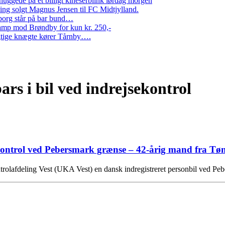
ggede på et billigt kineserblink lørdag morgen
ng solgt Magnus Jensen til FC Midtjylland.
erborg står på bar bund…
amp mod Brøndby for kun kr. 250,-
Rigtige knægte kører Tårnby….
bars i bil ved indrejsekontrol
jsekontrol ved Pebersmark grænse – 42-årig mand fra Tøn
ntrolafdeling Vest (UKA Vest) en dansk indregistreret personbil ved