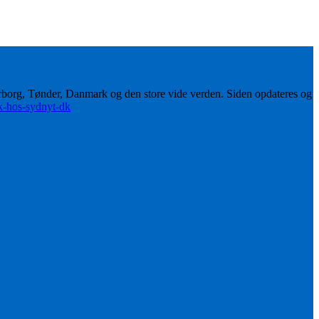
erborg, Tønder, Danmark og den store vide verden. Siden opdateres og
ik-hos-sydnyt-dk