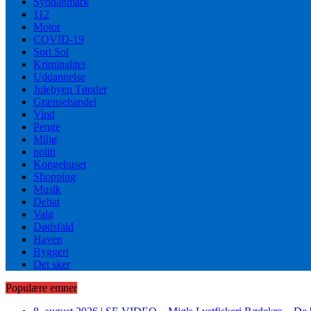
Syddanmark
112
Motor
COVID-19
Sort Sol
Kriminalitet
Uddannelse
Julebyen Tønder
Grænsehandel
Vind
Penge
Miljø
politi
Kongehuset
Shopping
Musik
Debat
Valg
Dødsfald
Haven
Byggeri
Det sker
Populære emner