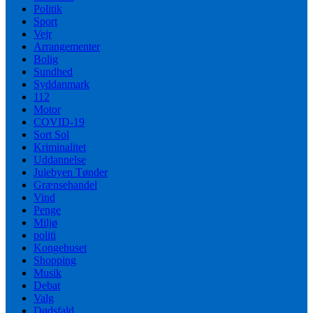
Politik
Sport
Vejr
Arrangementer
Bolig
Sundhed
Syddanmark
112
Motor
COVID-19
Sort Sol
Kriminalitet
Uddannelse
Julebyen Tønder
Grænsehandel
Vind
Penge
Miljø
politi
Kongehuset
Shopping
Musik
Debat
Valg
Dødsfald