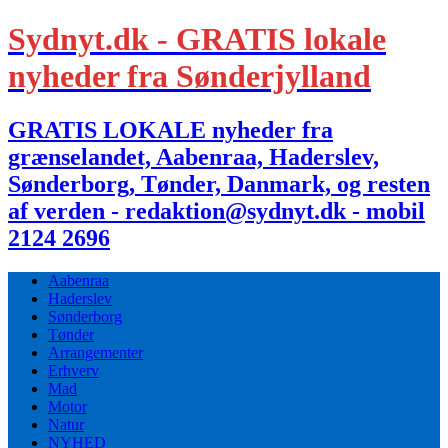
Sydnyt.dk - GRATIS lokale
nyheder fra Sønderjylland
GRATIS LOKALE nyheder fra
grænselandet, Aabenraa, Haderslev,
Sønderborg, Tønder, Danmark, og resten
af verden - redaktion@sydnyt.dk - mobil
2124 2696
Aabenraa
Haderslev
Sønderborg
Tønder
Arrangementer
Erhverv
Mad
Motor
Natur
NYHED