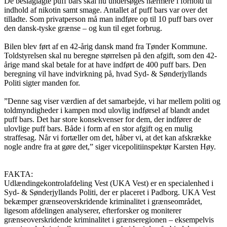
De beslaglagte puff bars skal nu undersøges nærmere i forhold til
indhold af nikotin samt smage. Antallet af puff bars var over det
tilladte. Som privatperson må man indføre op til 10 puff bars over
den dansk-tyske grænse – og kun til eget forbrug.
Bilen blev ført af en 42-årig dansk mand fra Tønder Kommune.
Toldstyrelsen skal nu beregne størrelsen på den afgift, som den 42-
årige mand skal betale for at have indført de 400 puff bars. Den
beregning vil have indvirkning på, hvad Syd- & Sønderjyllands
Politi sigter manden for.
”Denne sag viser værdien af det samarbejde, vi har mellem politi og
toldmyndigheder i kampen mod ulovlig indførsel af blandt andet
puff bars. Det har store konsekvenser for dem, der indfører de
ulovlige puff bars. Både i form af en stor afgift og en mulig
straffesag. Når vi fortæller om det, håber vi, at det kan afskrække
nogle andre fra at gøre det,” siger vicepolitiinspektør Karsten Høy.
FAKTA:
Udlændingekontrolafdeling Vest (UKA Vest) er en specialenhed i
Syd- & Sønderjyllands Politi, der er placeret i Padborg. UKA Vest
bekæmper grænseoverskridende kriminalitet i grænseområdet,
ligesom afdelingen analyserer, efterforsker og moniterer
grænseoverskridende kriminalitet i grænseregionen – eksempelvis