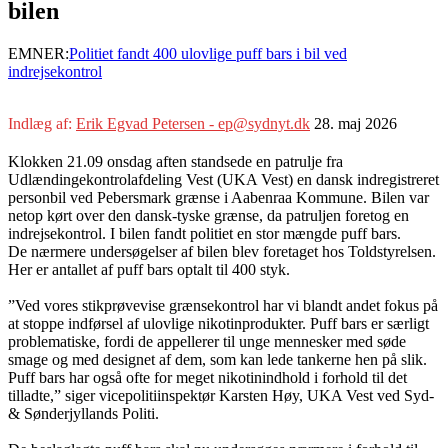
bilen
EMNER:
Politiet fandt 400 ulovlige puff bars i bil ved
indrejsekontrol
Indlæg af:
Erik Egvad Petersen - ep@sydnyt.dk
28. maj 2026
Klokken 21.09 onsdag aften standsede en patrulje fra
Udlændingekontrolafdeling Vest (UKA Vest) en dansk indregistreret
personbil ved Pebersmark grænse i Aabenraa Kommune. Bilen var
netop kørt over den dansk-tyske grænse, da patruljen foretog en
indrejsekontrol. I bilen fandt politiet en stor mængde puff bars.
De nærmere undersøgelser af bilen blev foretaget hos Toldstyrelsen.
Her er antallet af puff bars optalt til 400 styk.
”Ved vores stikprøvevise grænsekontrol har vi blandt andet fokus på
at stoppe indførsel af ulovlige nikotinprodukter. Puff bars er særligt
problematiske, fordi de appellerer til unge mennesker med søde
smage og med designet af dem, som kan lede tankerne hen på slik.
Puff bars har også ofte for meget nikotinindhold i forhold til det
tilladte,” siger vicepolitiinspektør Karsten Høy, UKA Vest ved Syd-
& Sønderjyllands Politi.