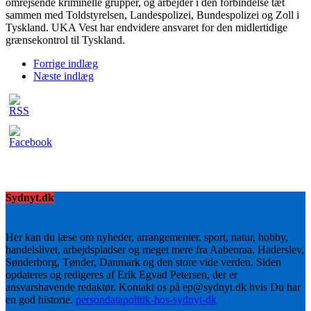
omrejsende kriminelle grupper, og arbejder i den forbindelse tæt
sammen med Toldstyrelsen, Landespolizei, Bundespolizei og Zoll i
Tyskland. UKA Vest har endvidere ansvaret for den midlertidige
grænsekontrol til Tyskland.
Forrige indlæg
Næste indlæg
Sydnyt.dk
Her kan du læse om nyheder, arrangementer, sport, natur, hobby,
handelslivet, arbejdspladser og meget mere fra Aabenraa, Haderslev,
Sønderborg, Tønder, Danmark og den store vide verden. Siden
opdateres og redigeres af Erik Egvad Petersen, der er
ansvarshavende redaktør. Kontakt os på ep@sydnyt.dk hvis Du har
en god historie.
persondatapolitik-hos-sydnyt-dk