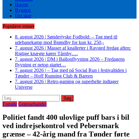
Haven
Byggeri
Det sker
Populære emner
8. august 2026
|
Sønderjyske Fodbold: – Tag med til
udebanekamp mod Brøndby for kun kr. 250,-
7. august 2026
|
Masser af knallerter i Ravsted fredag aften:
Rigtige knægte kører Tårnby….
7. august 2026
|
DM i Ballonflyvning 2026 – Fredagens
flyvning er netop startet…
7. august 2026
|
– Tag med på Social Run i festivaltiden i
Tønder – Hoff Running Club & Bareen
7. august 2026
|
Retro-gaming og superhelte indtager
Universe
Søg
efter:
Forside
Grænsehandel
Politiet fandt 400 ulovlige puff bars i bil
ved indrejsekontrol ved Pebersmark
grænse – 42-årig mand fra Tønder førte