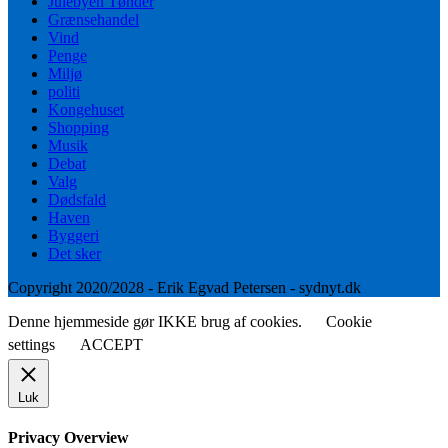
Julebyen Tønder
Grænsehandel
Vind
Penge
Miljø
politi
Kongehuset
Shopping
Musik
Debat
Valg
Dødsfald
Haven
Byggeri
Det sker
Copyright 2020/2028 - Erik Egvad Petersen - sydnyt.dk
Denne hjemmeside gør IKKE brug af cookies.
Cookie
settings
ACCEPT
Luk
Privacy Overview