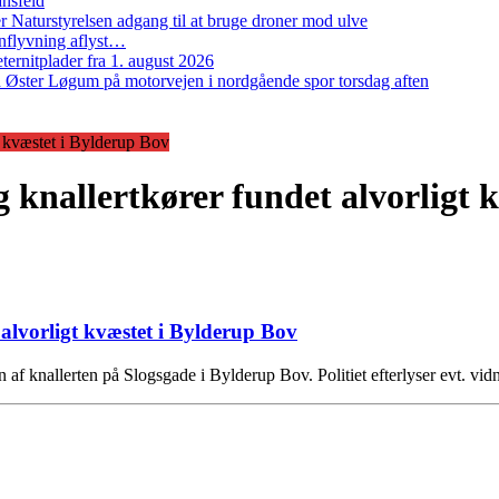
ansfeld
 Naturstyrelsen adgang til at bruge droner mod ulve
nflyvning aflyst…
ernitplader fra 1. august 2026
 ved Øster Løgum på motorvejen i nordgående spor torsdag aften
igt kvæstet i Bylderup Bov
rig knallertkører fundet alvorligt
t alvorligt kvæstet i Bylderup Bov
en af knallerten på Slogsgade i Bylderup Bov. Politiet efterlyser evt