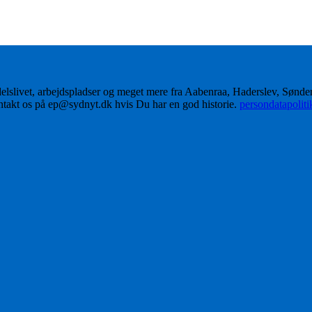
delslivet, arbejdspladser og meget mere fra Aabenraa, Haderslev, Sønd
ontakt os på ep@sydnyt.dk hvis Du har en god historie.
persondatapolit