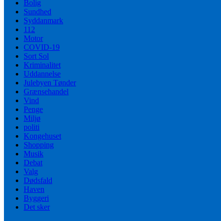
Bolig
Sundhed
Syddanmark
112
Motor
COVID-19
Sort Sol
Kriminalitet
Uddannelse
Julebyen Tønder
Grænsehandel
Vind
Penge
Miljø
politi
Kongehuset
Shopping
Musik
Debat
Valg
Dødsfald
Haven
Byggeri
Det sker