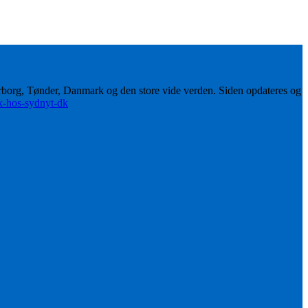
erborg, Tønder, Danmark og den store vide verden. Siden opdateres og
ik-hos-sydnyt-dk