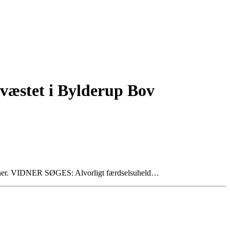
 kvæstet i Bylderup Bov
. vidner. VIDNER SØGES: Alvorligt færdselsuheld…