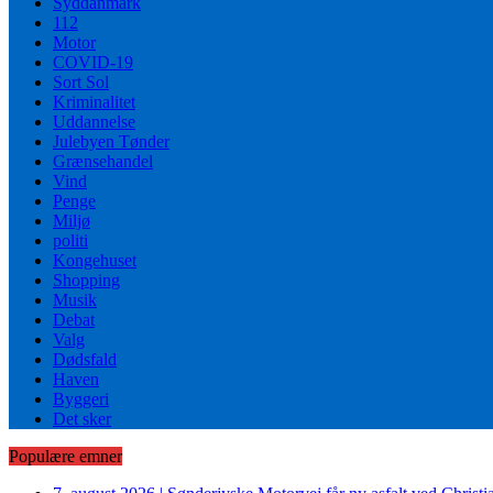
Syddanmark
112
Motor
COVID-19
Sort Sol
Kriminalitet
Uddannelse
Julebyen Tønder
Grænsehandel
Vind
Penge
Miljø
politi
Kongehuset
Shopping
Musik
Debat
Valg
Dødsfald
Haven
Byggeri
Det sker
Populære emner