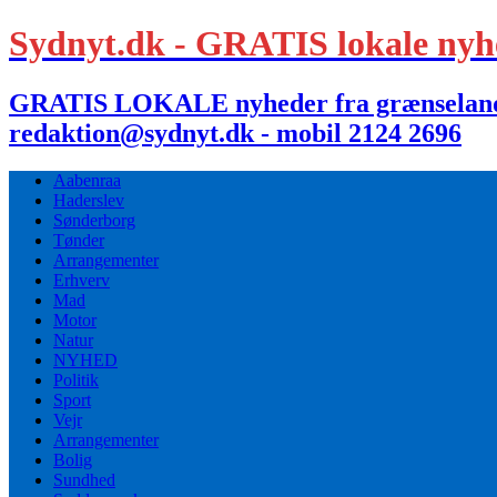
Sydnyt.dk - GRATIS lokale nyh
GRATIS LOKALE nyheder fra grænselandet,
redaktion@sydnyt.dk - mobil 2124 2696
Aabenraa
Haderslev
Sønderborg
Tønder
Arrangementer
Erhverv
Mad
Motor
Natur
NYHED
Politik
Sport
Vejr
Arrangementer
Bolig
Sundhed