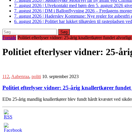
7. august 2026
|
Sønderjyske Motorvej får ny asfalt ved Christi
7. august 2026
|
Ulvekontakt med børn den 5. august 2026 giver
7. august 2026
|
DM i Ballonflyvning 2026 – Fredagens morge
7. august 2026
|
Haderslev Kommune: Nye regler for asbestfri et
6. august 2026
|
Politiet har lukket tilkørslen til rastepladsen
Søg
efter:
Forside
Politiet efterlyser vidner: 25-årig knallertkører fundet alvorl
Politiet efterlyser vidner: 25-å
112
,
Aabenraa
,
politi
10. september 2023
Politiet efterlyser vidner: 25-årig knallertkører funde
EDn 25-årig mandlig knallertkører blev fundt hårdt kvæstet ved sikd