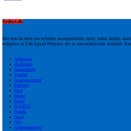
Sydnyt.dk
Her kan du læse om nyheder, arrangementer, sport, natur, hobby, han
redigeres af Erik Egvad Petersen, der er ansvarshavende redaktør. K
Aabenraa
Haderslev
Sønderborg
Tønder
Arrangementer
Erhverv
Mad
Motor
Natur
NYHED
Politik
Sport
Vejr
Arrangementer