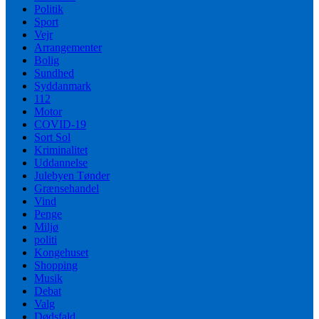
Politik
Sport
Vejr
Arrangementer
Bolig
Sundhed
Syddanmark
112
Motor
COVID-19
Sort Sol
Kriminalitet
Uddannelse
Julebyen Tønder
Grænsehandel
Vind
Penge
Miljø
politi
Kongehuset
Shopping
Musik
Debat
Valg
Dødsfald