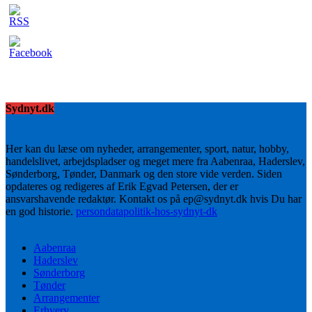
Sydnyt.dk
Her kan du læse om nyheder, arrangementer, sport, natur, hobby,
handelslivet, arbejdspladser og meget mere fra Aabenraa, Haderslev,
Sønderborg, Tønder, Danmark og den store vide verden. Siden
opdateres og redigeres af Erik Egvad Petersen, der er
ansvarshavende redaktør. Kontakt os på ep@sydnyt.dk hvis Du har
en god historie.
persondatapolitik-hos-sydnyt-dk
Aabenraa
Haderslev
Sønderborg
Tønder
Arrangementer
Erhverv