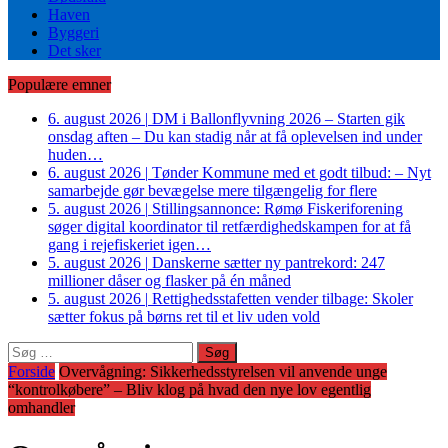
Haven
Byggeri
Det sker
Populære emner
6. august 2026
|
DM i Ballonflyvning 2026 – Starten gik
onsdag aften – Du kan stadig når at få oplevelsen ind under
huden…
6. august 2026
|
Tønder Kommune med et godt tilbud: – Nyt
samarbejde gør bevægelse mere tilgængelig for flere
5. august 2026
|
Stillingsannonce: Rømø Fiskeriforening
søger digital koordinator til retfærdighedskampen for at få
gang i rejefiskeriet igen…
5. august 2026
|
Danskerne sætter ny pantrekord: 247
millioner dåser og flasker på én måned
5. august 2026
|
Rettighedsstafetten vender tilbage: Skoler
sætter fokus på børns ret til et liv uden vold
Søg
efter:
Forside
Overvågning: Sikkerhedsstyrelsen vil anvende unge
“kontrolkøbere” – Bliv klog på hvad den nye lov egentlig
omhandler