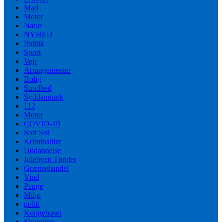
Mad
Motor
Natur
NYHED
Politik
Sport
Vejr
Arrangementer
Bolig
Sundhed
Syddanmark
112
Motor
COVID-19
Sort Sol
Kriminalitet
Uddannelse
Julebyen Tønder
Grænsehandel
Vind
Penge
Miljø
politi
Kongehuset
Shopping