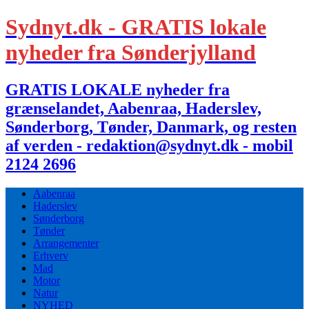
Sydnyt.dk - GRATIS lokale
nyheder fra Sønderjylland
GRATIS LOKALE nyheder fra
grænselandet, Aabenraa, Haderslev,
Sønderborg, Tønder, Danmark, og resten
af verden - redaktion@sydnyt.dk - mobil
2124 2696
Aabenraa
Haderslev
Sønderborg
Tønder
Arrangementer
Erhverv
Mad
Motor
Natur
NYHED