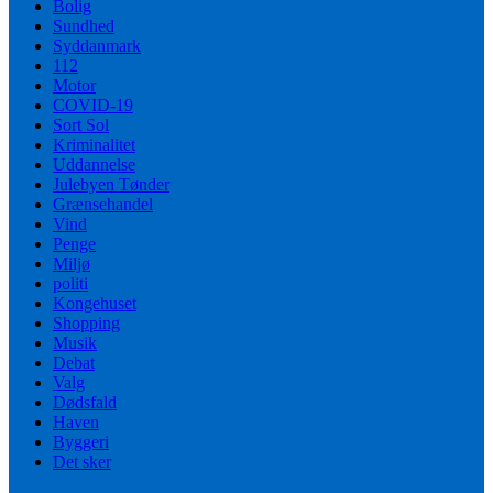
Bolig
Sundhed
Syddanmark
112
Motor
COVID-19
Sort Sol
Kriminalitet
Uddannelse
Julebyen Tønder
Grænsehandel
Vind
Penge
Miljø
politi
Kongehuset
Shopping
Musik
Debat
Valg
Dødsfald
Haven
Byggeri
Det sker