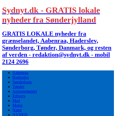
Sydnyt.dk - GRATIS lokale
nyheder fra Sønderjylland
GRATIS LOKALE nyheder fra
grænselandet, Aabenraa, Haderslev,
Sønderborg, Tønder, Danmark, og resten
af verden - redaktion@sydnyt.dk - mobil
2124 2696
Aabenraa
Haderslev
Sønderborg
Tønder
Arrangementer
Erhverv
Mad
Motor
Natur
NYHED