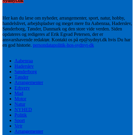
Sydnyt.dk
Her kan du læse om nyheder, arrangementer, sport, natur, hobby,
handelslivet, arbejdspladser og meget mere fra Aabenraa, Haderslev,
Sønderborg, Tønder, Danmark og den store vide verden. Siden
opdateres og redigeres af Erik Egvad Petersen, der er
ansvarshavende redaktør. Kontakt os på ep@sydnyt.dk hvis Du har
en god historie.
persondatapolitik-hos-sydnyt-dk
Aabenraa
Haderslev
Sønderborg
Tønder
Arrangementer
Erhverv
Mad
Motor
Natur
NYHED
Politik
Sport
Vejr
Arrangementer