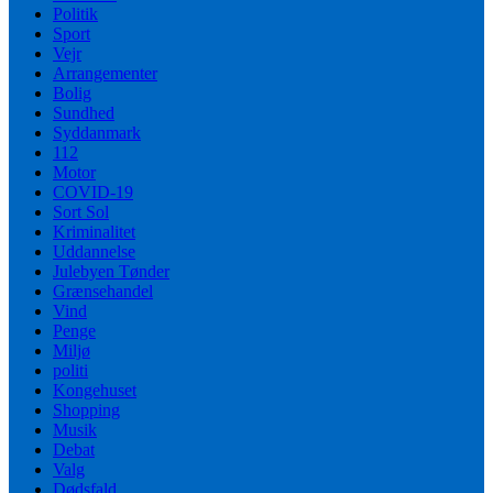
Politik
Sport
Vejr
Arrangementer
Bolig
Sundhed
Syddanmark
112
Motor
COVID-19
Sort Sol
Kriminalitet
Uddannelse
Julebyen Tønder
Grænsehandel
Vind
Penge
Miljø
politi
Kongehuset
Shopping
Musik
Debat
Valg
Dødsfald