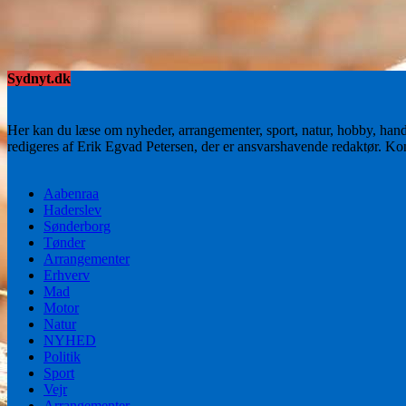
Sydnyt.dk
Her kan du læse om nyheder, arrangementer, sport, natur, hobby, han
redigeres af Erik Egvad Petersen, der er ansvarshavende redaktør. K
Aabenraa
Haderslev
Sønderborg
Tønder
Arrangementer
Erhverv
Mad
Motor
Natur
NYHED
Politik
Sport
Vejr
Arrangementer