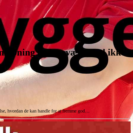
ld mobning og hærværk skal ikke
delse, hvordan de kan handle for at fremme god…