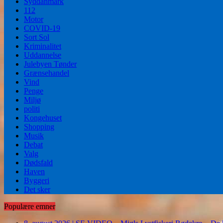
Syddanmark
112
Motor
COVID-19
Sort Sol
Kriminalitet
Uddannelse
Julebyen Tønder
Grænsehandel
Vind
Penge
Miljø
politi
Kongehuset
Shopping
Musik
Debat
Valg
Dødsfald
Haven
Byggeri
Det sker
Populære emner