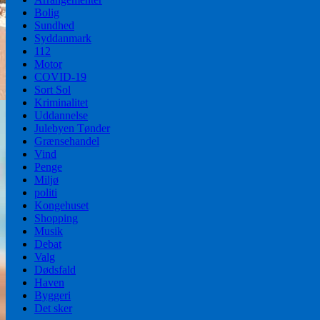
Bolig
Sundhed
Syddanmark
112
Motor
COVID-19
Sort Sol
Kriminalitet
Uddannelse
Julebyen Tønder
Grænsehandel
Vind
Penge
Miljø
politi
Kongehuset
Shopping
Musik
Debat
Valg
Dødsfald
Haven
Byggeri
Det sker