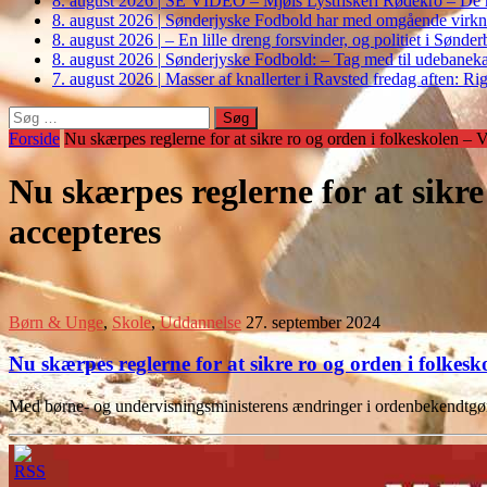
8. august 2026
|
SE VIDEO – Mjøls Lystfiskeri Rødekro – De hu
8. august 2026
|
Sønderjyske Fodbold har med omgående virkni
8. august 2026
|
– En lille dreng forsvinder, og politiet i Sønd
8. august 2026
|
Sønderjyske Fodbold: – Tag med til udebanek
7. august 2026
|
Masser af knallerter i Ravsted fredag aften: 
Søg
efter:
Forside
Nu skærpes reglerne for at sikre ro og orden i folkeskolen –
Nu skærpes reglerne for at sikr
accepteres
Børn & Unge
,
Skole
,
Uddannelse
27. september 2024
Nu skærpes reglerne for at sikre ro og orden i folke
Med børne- og undervisningsministerens ændringer i ordenbekendtgøre