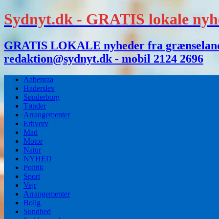
Sydnyt.dk - GRATIS lokale nyh
GRATIS LOKALE nyheder fra grænselandet,
redaktion@sydnyt.dk - mobil 2124 2696
Aabenraa
Haderslev
Sønderborg
Tønder
Arrangementer
Erhverv
Mad
Motor
Natur
NYHED
Politik
Sport
Vejr
Arrangementer
Bolig
Sundhed