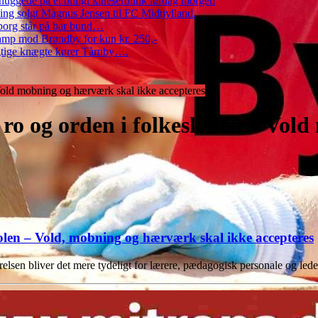
ggede på et billigt kineserblink lørdag morgen
ng solgt Magnus Jensen til FC Midtjylland.
erborg står på bar bund…
amp mod Brøndby for kun kr. 250,-
Rigtige knægte kører Tårnby….
 Vold mobning og hærværk skal ikke accepteres
e ro og orden i folkeskolen – Vo
skolen – Vold, mobning og hærværk skal ikke accepteres
lsen bliver det mere tydeligt for lærere, pædagogisk personale og le