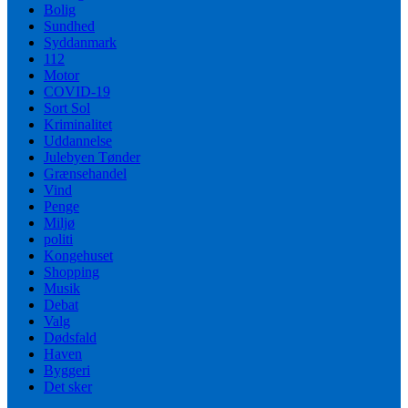
Bolig
Sundhed
Syddanmark
112
Motor
COVID-19
Sort Sol
Kriminalitet
Uddannelse
Julebyen Tønder
Grænsehandel
Vind
Penge
Miljø
politi
Kongehuset
Shopping
Musik
Debat
Valg
Dødsfald
Haven
Byggeri
Det sker