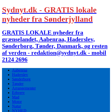
Sydnyt.dk - GRATIS lokale
nyheder fra Sønderjylland
GRATIS LOKALE nyheder fra
grænselandet, Aabenraa, Haderslev,
Sønderborg, Tønder, Danmark, og resten
af verden - redaktion@sydnyt.dk - mobil
2124 2696
Aabenraa
Haderslev
Sønderborg
Tønder
Arrangementer
Erhverv
Mad
Motor
Natur
NYHED