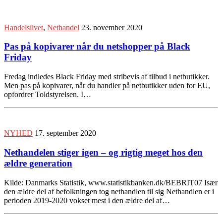
Handelslivet
,
Nethandel
23. november 2020
Pas på kopivarer når du netshopper på Black
Friday
Fredag indledes Black Friday med stribevis af tilbud i netbutikker.
Men pas på kopivarer, når du handler på netbutikker uden for EU,
opfordrer Toldstyrelsen. I…
NYHED
17. september 2020
Nethandelen stiger igen – og rigtig meget hos den
ældre generation
Kilde: Danmarks Statistik, www.statistikbanken.dk/BEBRIT07 Især
den ældre del af befolkningen tog nethandlen til sig Nethandlen er i
perioden 2019-2020 vokset mest i den ældre del af…