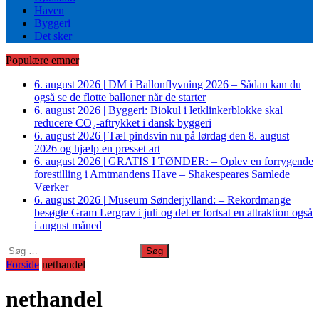
Haven
Byggeri
Det sker
Populære emner
6. august 2026
|
DM i Ballonflyvning 2026 – Sådan kan du
også se de flotte balloner når de starter
6. august 2026
|
Byggeri: Biokul i letklinkerblokke skal
reducere CO₂-aftrykket i dansk byggeri
6. august 2026
|
Tæl pindsvin nu på lørdag den 8. august
2026 og hjælp en presset art
6. august 2026
|
GRATIS I TØNDER: – Oplev en forrygende
forestilling i Amtmandens Have – Shakespeares Samlede
Værker
6. august 2026
|
Museum Sønderjylland: – Rekordmange
besøgte Gram Lergrav i juli og det er fortsat en attraktion også
i august måned
Søg
efter:
Forside
nethandel
nethandel