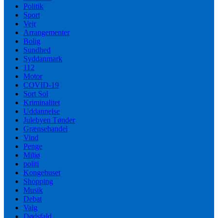
Politik
Sport
Vejr
Arrangementer
Bolig
Sundhed
Syddanmark
112
Motor
COVID-19
Sort Sol
Kriminalitet
Uddannelse
Julebyen Tønder
Grænsehandel
Vind
Penge
Miljø
politi
Kongehuset
Shopping
Musik
Debat
Valg
Dødsfald