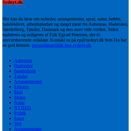
Sydnyt.dk
Her kan du læse om nyheder, arrangementer, sport, natur, hobby,
handelslivet, arbejdspladser og meget mere fra Aabenraa, Haderslev,
Sønderborg, Tønder, Danmark og den store vide verden. Siden
opdateres og redigeres af Erik Egvad Petersen, der er
ansvarshavende redaktør. Kontakt os på ep@sydnyt.dk hvis Du har
en god historie.
persondatapolitik-hos-sydnyt-dk
Aabenraa
Haderslev
Sønderborg
Tønder
Arrangementer
Erhverv
Mad
Motor
Natur
NYHED
Politik
Sport
Vejr
Arrangementer