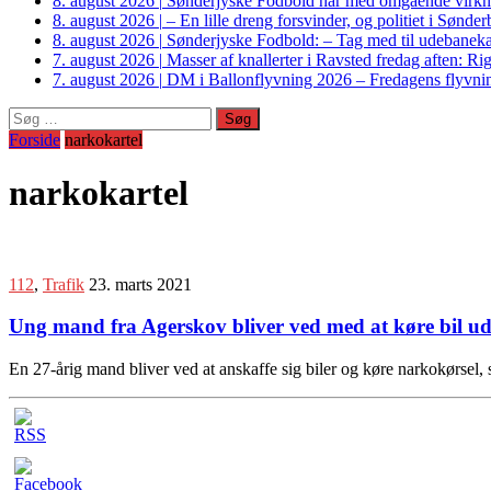
8. august 2026
|
Sønderjyske Fodbold har med omgående virkni
8. august 2026
|
– En lille dreng forsvinder, og politiet i Sønd
8. august 2026
|
Sønderjyske Fodbold: – Tag med til udebanek
7. august 2026
|
Masser af knallerter i Ravsted fredag aften: 
7. august 2026
|
DM i Ballonflyvning 2026 – Fredagens flyvnin
Søg
efter:
Forside
narkokartel
narkokartel
112
,
Trafik
23. marts 2021
Ung mand fra Agerskov bliver ved med at køre bil u
En 27-årig mand bliver ved at anskaffe sig biler og køre narkokørsel