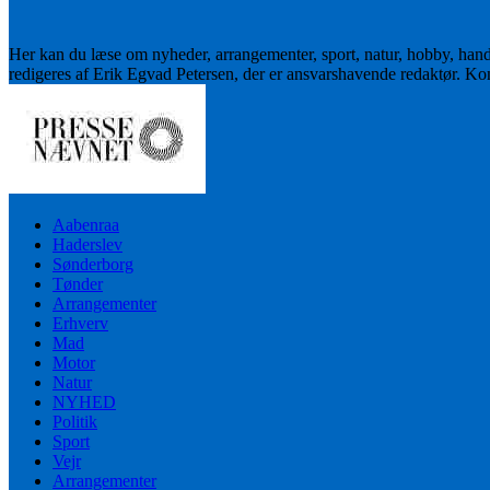
Her kan du læse om nyheder, arrangementer, sport, natur, hobby, han
redigeres af Erik Egvad Petersen, der er ansvarshavende redaktør. K
Aabenraa
Haderslev
Sønderborg
Tønder
Arrangementer
Erhverv
Mad
Motor
Natur
NYHED
Politik
Sport
Vejr
Arrangementer