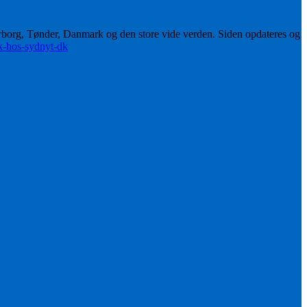
erborg, Tønder, Danmark og den store vide verden. Siden opdateres og
ik-hos-sydnyt-dk