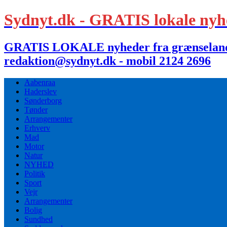
Sydnyt.dk - GRATIS lokale nyh
GRATIS LOKALE nyheder fra grænselandet,
redaktion@sydnyt.dk - mobil 2124 2696
Aabenraa
Haderslev
Sønderborg
Tønder
Arrangementer
Erhverv
Mad
Motor
Natur
NYHED
Politik
Sport
Vejr
Arrangementer
Bolig
Sundhed