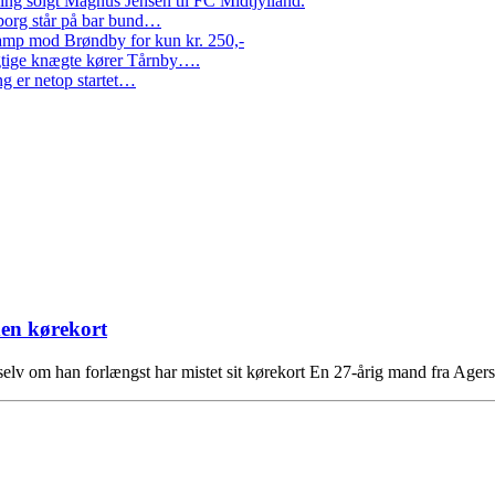
ng solgt Magnus Jensen til FC Midtjylland.
erborg står på bar bund…
amp mod Brøndby for kun kr. 250,-
Rigtige knægte kører Tårnby….
g er netop startet…
den kørekort
, selv om han forlængst har mistet sit kørekort En 27-årig mand fra Ag