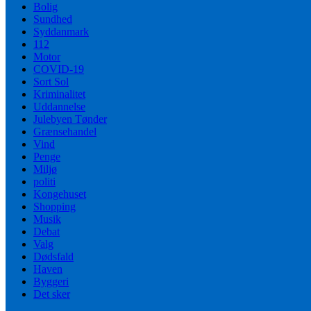
Bolig
Sundhed
Syddanmark
112
Motor
COVID-19
Sort Sol
Kriminalitet
Uddannelse
Julebyen Tønder
Grænsehandel
Vind
Penge
Miljø
politi
Kongehuset
Shopping
Musik
Debat
Valg
Dødsfald
Haven
Byggeri
Det sker