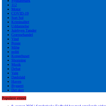
Syddanmark
112
Motor
COVID-19
Sort Sol
Kriminalitet
Uddannelse
Julebyen Tønder
Grænsehandel
Vind
Penge
Miljø
politi
Kongehuset
Shopping
Musik
Debat
Valg
Dødsfald
Haven
Byggeri
Det sker
Populære emner