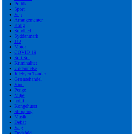
Politik
Sport
Vejr
Arrangementer
Bolig
Sundhed
Syddanmark
112
Motor
COVID-19
Sort Sol
Kriminalitet
Uddannelse
Julebyen Tønder
Grænsehandel
Vind
Penge
Miljø
politi
Kongehuset
Shopping
Musik
Debat
Valg
Dødsfald