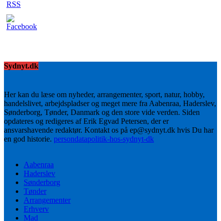
Sydnyt.dk
Her kan du læse om nyheder, arrangementer, sport, natur, hobby,
handelslivet, arbejdspladser og meget mere fra Aabenraa, Haderslev,
Sønderborg, Tønder, Danmark og den store vide verden. Siden
opdateres og redigeres af Erik Egvad Petersen, der er
ansvarshavende redaktør. Kontakt os på ep@sydnyt.dk hvis Du har
en god historie.
persondatapolitik-hos-sydnyt-dk
Aabenraa
Haderslev
Sønderborg
Tønder
Arrangementer
Erhverv
Mad