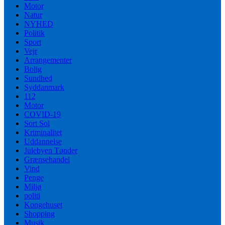
Motor
Natur
NYHED
Politik
Sport
Vejr
Arrangementer
Bolig
Sundhed
Syddanmark
112
Motor
COVID-19
Sort Sol
Kriminalitet
Uddannelse
Julebyen Tønder
Grænsehandel
Vind
Penge
Miljø
politi
Kongehuset
Shopping
Musik