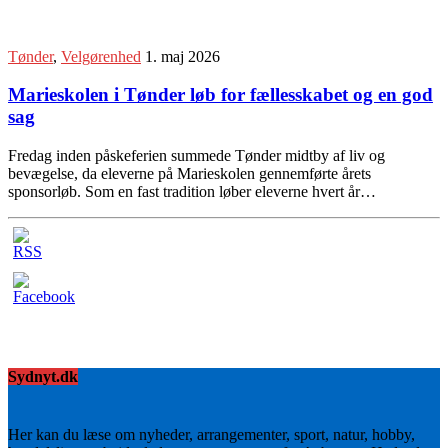
Tønder
,
Velgørenhed
1. maj 2026
Marieskolen i Tønder løb for fællesskabet og en god
sag
Fredag inden påskeferien summede Tønder midtby af liv og
bevægelse, da eleverne på Marieskolen gennemførte årets
sponsorløb. Som en fast tradition løber eleverne hvert år…
Sydnyt.dk
Her kan du læse om nyheder, arrangementer, sport, natur, hobby,