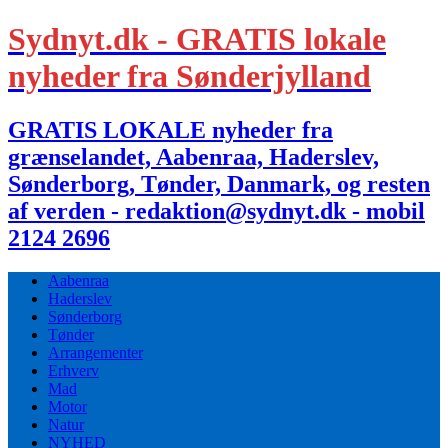
Sydnyt.dk - GRATIS lokale
nyheder fra Sønderjylland
GRATIS LOKALE nyheder fra
grænselandet, Aabenraa, Haderslev,
Sønderborg, Tønder, Danmark, og resten
af verden - redaktion@sydnyt.dk - mobil
2124 2696
Aabenraa
Haderslev
Sønderborg
Tønder
Arrangementer
Erhverv
Mad
Motor
Natur
NYHED