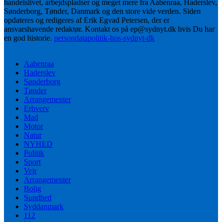
handelslivet, arbejdspladser og meget mere fra Aabenraa, Haderslev,
Sønderborg, Tønder, Danmark og den store vide verden. Siden
opdateres og redigeres af Erik Egvad Petersen, der er
ansvarshavende redaktør. Kontakt os på ep@sydnyt.dk hvis Du har
en god historie.
persondatapolitik-hos-sydnyt-dk
Aabenraa
Haderslev
Sønderborg
Tønder
Arrangementer
Erhverv
Mad
Motor
Natur
NYHED
Politik
Sport
Vejr
Arrangementer
Bolig
Sundhed
Syddanmark
112