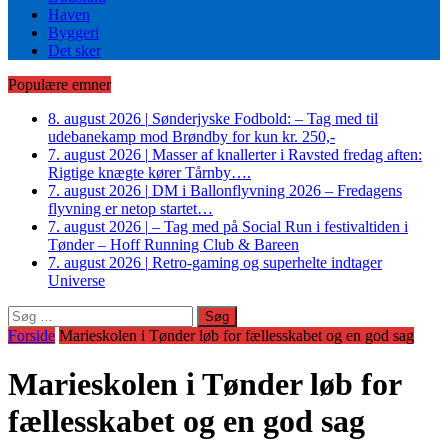
Haven
Byggeri
Det sker
Populære emner
8. august 2026
|
Sønderjyske Fodbold: – Tag med til
udebanekamp mod Brøndby for kun kr. 250,-
7. august 2026
|
Masser af knallerter i Ravsted fredag aften:
Rigtige knægte kører Tårnby….
7. august 2026
|
DM i Ballonflyvning 2026 – Fredagens
flyvning er netop startet…
7. august 2026
|
– Tag med på Social Run i festivaltiden i
Tønder – Hoff Running Club & Bareen
7. august 2026
|
Retro-gaming og superhelte indtager
Universe
Søg
efter:
Forside
Marieskolen i Tønder løb for fællesskabet og en god sag
Marieskolen i Tønder løb for
fællesskabet og en god sag