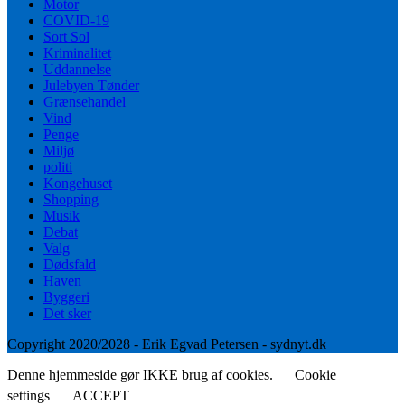
Motor
COVID-19
Sort Sol
Kriminalitet
Uddannelse
Julebyen Tønder
Grænsehandel
Vind
Penge
Miljø
politi
Kongehuset
Shopping
Musik
Debat
Valg
Dødsfald
Haven
Byggeri
Det sker
Copyright 2020/2028 - Erik Egvad Petersen - sydnyt.dk
Denne hjemmeside gør IKKE brug af cookies.
Cookie
settings
ACCEPT