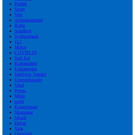
Politik
Sport
Vejr
Arrangementer
Bolig
Sundhed
Syddanmark
112
Motor
COVID-19
Sort Sol
Kriminalitet
Uddannelse
Julebyen Tønder
Grænsehandel
Vind
Penge
Miljø
politi
Kongehuset
Shopping
Musik
Debat
Valg
Dødsfald