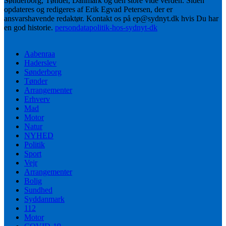
Sønderborg, Tønder, Danmark og den store vide verden. Siden
opdateres og redigeres af Erik Egvad Petersen, der er
ansvarshavende redaktør. Kontakt os på ep@sydnyt.dk hvis Du har
en god historie.
persondatapolitik-hos-sydnyt-dk
Aabenraa
Haderslev
Sønderborg
Tønder
Arrangementer
Erhverv
Mad
Motor
Natur
NYHED
Politik
Sport
Vejr
Arrangementer
Bolig
Sundhed
Syddanmark
112
Motor