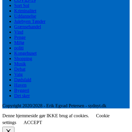
COVID-19
Sort Sol
Kriminalitet
Uddannelse
Julebyen Tønder
Grænsehandel
Vind
Penge
Miljø
politi
Kongehuset
Shopping
Musik
Debat
Valg
Dødsfald
Haven
Byggeri
Det sker
Copyright 2020/2028 - Erik Egvad Petersen - sydnyt.dk
Denne hjemmeside gør IKKE brug af cookies.
Cookie
settings
ACCEPT