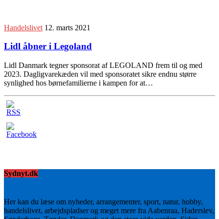
Handelslivet
12. marts 2021
Lidl åbner i Legoland
Lidl Danmark tegner sponsorat af LEGOLAND frem til og med
2023. Dagligvarekæden vil med sponsoratet sikre endnu større
synlighed hos børnefamilierne i kampen for at…
Sydnyt.dk
Her kan du læse om nyheder, arrangementer, sport, natur, hobby,
handelslivet, arbejdspladser og meget mere fra Aabenraa, Haderslev,