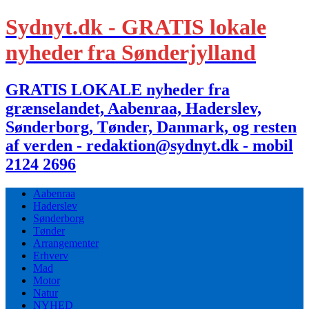
Sydnyt.dk - GRATIS lokale
nyheder fra Sønderjylland
GRATIS LOKALE nyheder fra
grænselandet, Aabenraa, Haderslev,
Sønderborg, Tønder, Danmark, og resten
af verden - redaktion@sydnyt.dk - mobil
2124 2696
Aabenraa
Haderslev
Sønderborg
Tønder
Arrangementer
Erhverv
Mad
Motor
Natur
NYHED