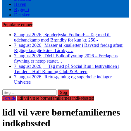
Haven
Byggeri
Det sker
Populære emner
8. august 2026
|
Sønderjyske Fodbold: – Tag med til
udebanekamp mod Brøndby for kun kr. 250,-
7. august 2026
|
Masser af knallerter i Ravsted fredag aften:
Rigtige knægte kører Tårnby….
7. august 2026
|
DM i Ballonflyvning 2026 – Fredagens
flyvning er netop startet…
7. august 2026
|
– Tag med på Social Run i festivaltiden i
Tønder – Hoff Running Club & Bareen
7. august 2026
|
Retro-gaming og superhelte indtager
Universe
Søg
efter:
Forside
lidl vil være børnefamiliernes indkøbssted
lidl vil være børnefamiliernes
indkøbssted