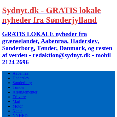
Sydnyt.dk - GRATIS lokale
nyheder fra Sønderjylland
GRATIS LOKALE nyheder fra
grænselandet, Aabenraa, Haderslev,
Sønderborg, Tønder, Danmark, og resten
af verden - redaktion@sydnyt.dk - mobil
2124 2696
Aabenraa
Haderslev
Sønderborg
Tønder
Arrangementer
Erhverv
Mad
Motor
Natur
NYHED