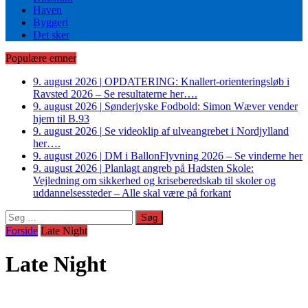
Haven
Byggeri
Det sker
Populære emner
9. august 2026
|
OPDATERING: Knallert-orienteringsløb i
Ravsted 2026 – Se resultaterne her….
9. august 2026
|
Sønderjyske Fodbold: Simon Wæver vender
hjem til B.93
9. august 2026
|
Se videoklip af ulveangrebet i Nordjylland
her….
9. august 2026
|
DM i BallonFlyvning 2026 – Se vinderne her
9. august 2026
|
Planlagt angreb på Hadsten Skole:
Vejledning om sikkerhed og kriseberedskab til skoler og
uddannelsessteder – Alle skal være på forkant
Søg
efter:
Forside
Late Night
Late Night