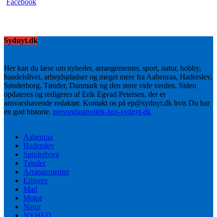
Sydnyt.dk
Her kan du læse om nyheder, arrangementer, sport, natur, hobby,
handelslivet, arbejdspladser og meget mere fra Aabenraa, Haderslev,
Sønderborg, Tønder, Danmark og den store vide verden. Siden
opdateres og redigeres af Erik Egvad Petersen, der er
ansvarshavende redaktør. Kontakt os på ep@sydnyt.dk hvis Du har
en god historie.
persondatapolitik-hos-sydnyt-dk
Aabenraa
Haderslev
Sønderborg
Tønder
Arrangementer
Erhverv
Mad
Motor
Natur
NYHED