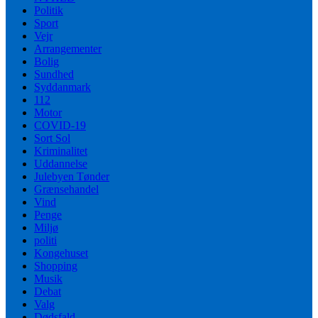
Politik
Sport
Vejr
Arrangementer
Bolig
Sundhed
Syddanmark
112
Motor
COVID-19
Sort Sol
Kriminalitet
Uddannelse
Julebyen Tønder
Grænsehandel
Vind
Penge
Miljø
politi
Kongehuset
Shopping
Musik
Debat
Valg
Dødsfald