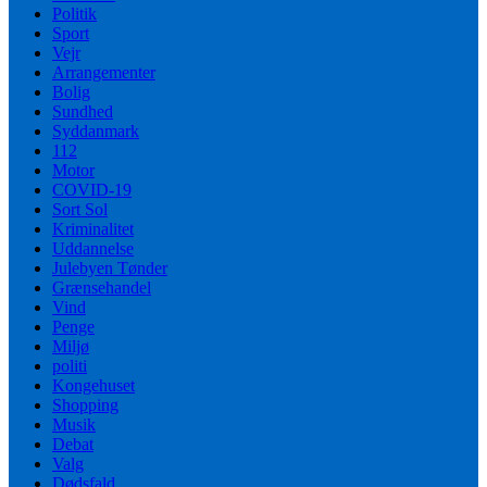
Politik
Sport
Vejr
Arrangementer
Bolig
Sundhed
Syddanmark
112
Motor
COVID-19
Sort Sol
Kriminalitet
Uddannelse
Julebyen Tønder
Grænsehandel
Vind
Penge
Miljø
politi
Kongehuset
Shopping
Musik
Debat
Valg
Dødsfald