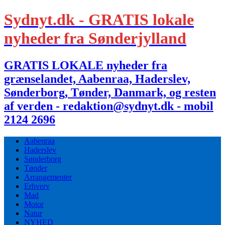
Sydnyt.dk - GRATIS lokale
nyheder fra Sønderjylland
GRATIS LOKALE nyheder fra
grænselandet, Aabenraa, Haderslev,
Sønderborg, Tønder, Danmark, og resten
af verden - redaktion@sydnyt.dk - mobil
2124 2696
Aabenraa
Haderslev
Sønderborg
Tønder
Arrangementer
Erhverv
Mad
Motor
Natur
NYHED