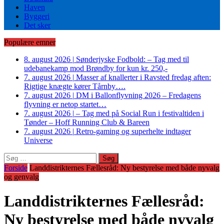
Haven
Byggeri
Det sker
Populære emner
8. august 2026
|
Sønderjyske Fodbold: – Tag med til
udebanekamp mod Brøndby for kun kr. 250,-
7. august 2026
|
Masser af knallerter i Ravsted fredag aften:
Rigtige knægte kører Tårnby….
7. august 2026
|
DM i Ballonflyvning 2026 – Fredagens
flyvning er netop startet…
7. august 2026
|
– Tag med på Social Run i festivaltiden i
Tønder – Hoff Running Club & Bareen
7. august 2026
|
Retro-gaming og superhelte indtager
Universe
Søg
efter:
Forside
Landdistrikternes Fællesråd: Ny bestyrelse med både nyvalg
og genvalg
Landdistrikternes Fællesråd:
Ny bestyrelse med både nyvalg