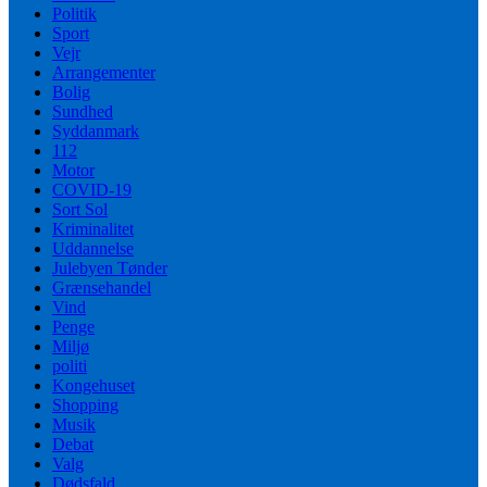
Politik
Sport
Vejr
Arrangementer
Bolig
Sundhed
Syddanmark
112
Motor
COVID-19
Sort Sol
Kriminalitet
Uddannelse
Julebyen Tønder
Grænsehandel
Vind
Penge
Miljø
politi
Kongehuset
Shopping
Musik
Debat
Valg
Dødsfald