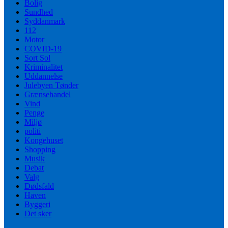
Bolig
Sundhed
Syddanmark
112
Motor
COVID-19
Sort Sol
Kriminalitet
Uddannelse
Julebyen Tønder
Grænsehandel
Vind
Penge
Miljø
politi
Kongehuset
Shopping
Musik
Debat
Valg
Dødsfald
Haven
Byggeri
Det sker