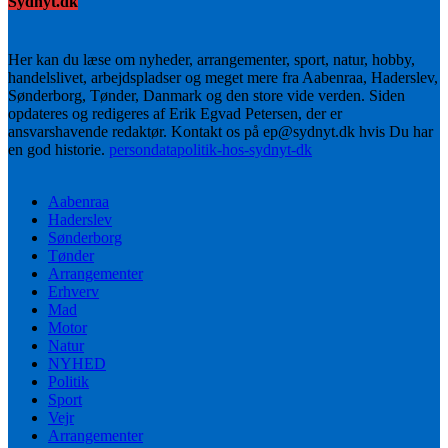
Sydnyt.dk
Her kan du læse om nyheder, arrangementer, sport, natur, hobby,
handelslivet, arbejdspladser og meget mere fra Aabenraa, Haderslev,
Sønderborg, Tønder, Danmark og den store vide verden. Siden
opdateres og redigeres af Erik Egvad Petersen, der er
ansvarshavende redaktør. Kontakt os på ep@sydnyt.dk hvis Du har
en god historie.
persondatapolitik-hos-sydnyt-dk
Aabenraa
Haderslev
Sønderborg
Tønder
Arrangementer
Erhverv
Mad
Motor
Natur
NYHED
Politik
Sport
Vejr
Arrangementer