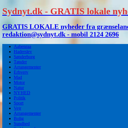
Sydnyt.dk - GRATIS lokale nyh
GRATIS LOKALE nyheder fra grænselandet,
redaktion@sydnyt.dk - mobil 2124 2696
Aabenraa
Haderslev
Sønderborg
Tønder
Arrangementer
Erhverv
Mad
Motor
Natur
NYHED
Politik
Sport
Vejr
Arrangementer
Bolig
Sundhed