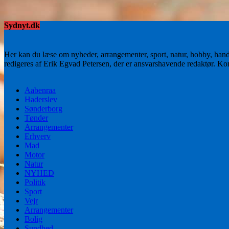
Sydnyt.dk
Her kan du læse om nyheder, arrangementer, sport, natur, hobby, han
redigeres af Erik Egvad Petersen, der er ansvarshavende redaktør. K
Aabenraa
Haderslev
Sønderborg
Tønder
Arrangementer
Erhverv
Mad
Motor
Natur
NYHED
Politik
Sport
Vejr
Arrangementer
Bolig
Sundhed