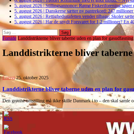
6. august 2026
|
Tønder Kommune med et godt tilbud: – Nyt sam
5. august 2026
|
Stillingsannonce: Rømø Fiskeriforening søger di
5. august 2026
|
Danskerne sætter ny pantrekord: 247 millioner
5. august 2026
|
Rettighedsstafetten vender tilbage: Skoler sætter
5. august 2026
|
Har de snydt Forsvaret for 1,2 millioner? En 40
Søg
efter:
Forside
Landdistrikterne bliver taberne uden en plan for gasudfasning
Landdistrikterne bliver taberne
Energi
25. oktober 2025
Landdistrikterne bliver taberne uden en plan for gas
Den grønne omstilling må ikke skille Danmark i to – den skal samle os