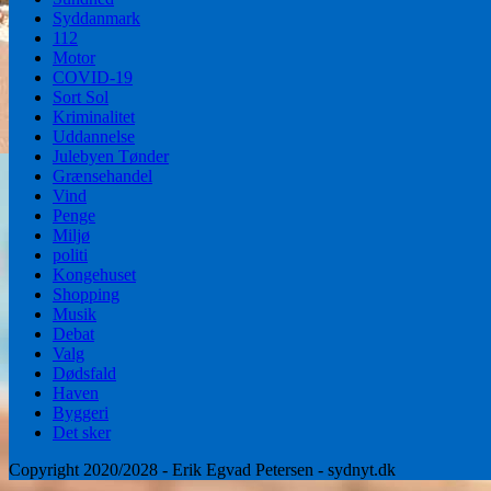
Syddanmark
112
Motor
COVID-19
Sort Sol
Kriminalitet
Uddannelse
Julebyen Tønder
Grænsehandel
Vind
Penge
Miljø
politi
Kongehuset
Shopping
Musik
Debat
Valg
Dødsfald
Haven
Byggeri
Det sker
Copyright 2020/2028 - Erik Egvad Petersen - sydnyt.dk