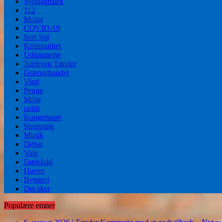
Syddanmark
112
Motor
COVID-19
Sort Sol
Kriminalitet
Uddannelse
Julebyen Tønder
Grænsehandel
Vind
Penge
Miljø
politi
Kongehuset
Shopping
Musik
Debat
Valg
Dødsfald
Haven
Byggeri
Det sker
Populære emner