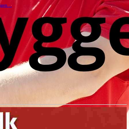
t igen…