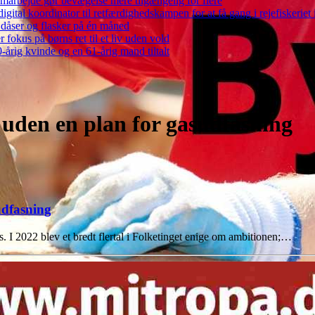
arbejde gør bevægelse mere tilgængelig for flere
gital koordinator til retfærdighedskampen for at få gang i rejefiskerie
 dåser og flasker på én måned
 fokus på børns ret til et liv uden vold
-årig kvinde og en 61-årig mand tiltalt
 uden en plan for gasudfasning
udfasning
. I 2022 blev et bredt flertal i Folketinget enige om ambitionen;…